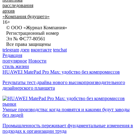
расследования
архив
«Компания будущего»
16+
© ООО «Журнал Компания»
Регистрационный номер
Эл № ФС77-80561
Все права защищены
telegram
дзен
вконтакте
tenchat
Редакция
популярное
Новости
стиль жизни
HUAWEI MatePad Pro Max: удобство без компромиссов
Результаты тест-драйва нового высокопроизводительного
дизайнерского планшета
рынки
Умные производства: когда появятся и какими будут заводы
без людей
Промышленность переживает фундаментальные изменения в
подходах к организации труда