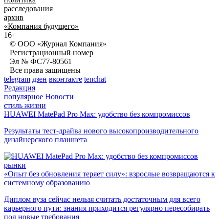
расследования
архив
«Компания будущего»
16+
© ООО «Журнал Компания»
Регистрационный номер
Эл № ФС77-80561
Все права защищены
telegram
дзен
вконтакте
tenchat
Редакция
популярное
Новости
стиль жизни
HUAWEI MatePad Pro Max: удобство без компромиссов
Результаты тест-драйва нового высокопроизводительного
дизайнерского планшета
рынки
«Опыт без обновления теряет силу»: взрослые возвращаются к
системному образованию
Диплом вуза сейчас нельзя считать достаточным для всего
карьерного пути: знания приходится регулярно пересобирать
под новые требования