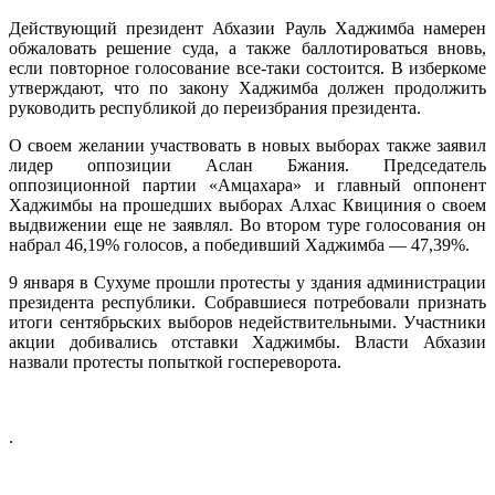
Действующий президент Абхазии Рауль Хаджимба намерен
обжаловать решение суда, а также баллотироваться вновь,
если повторное голосование все-таки состоится. В изберкоме
утверждают, что по закону Хаджимба должен продолжить
руководить республикой до переизбрания президента.
О своем желании участвовать в новых выборах также заявил
лидер оппозиции Аслан Бжания. Председатель
оппозиционной партии «Амцахара» и главный оппонент
Хаджимбы на прошедших выборах Алхас Квициния о своем
выдвижении еще не заявлял. Во втором туре голосования он
набрал 46,19% голосов, а победивший Хаджимба — 47,39%.
9 января в Сухуме прошли протесты у здания администрации
президента республики. Собравшиеся потребовали признать
итоги сентябрьских выборов недействительными. Участники
акции добивались отставки Хаджимбы. Власти Абхазии
назвали протесты попыткой госпереворота.
.