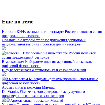
Еще по теме
Новости КИФ: осенью на инвесткарте России появится сотня
предложений регионов
Объявлено о втором этапе подключения регионов к
национальной витрине проектов для инвесторов
В московском Кибердоме идет иммерсивный спектакль о
цифровой безопасности
Шоу рассказывает о технологиях и связи поколений
Аромат силы и роскоши Maserati
Dr. Vranjes Firenze «законсервировал» ауру лучшего
произведения итальянских инженеров
Холдинг Т1 прогнозирует охлаждение российского ИТ-рынка