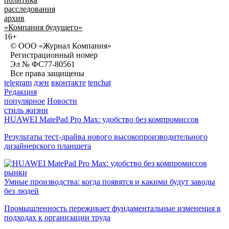
расследования
архив
«Компания будущего»
16+
© ООО «Журнал Компания»
Регистрационный номер
Эл № ФС77-80561
Все права защищены
telegram
дзен
вконтакте
tenchat
Редакция
популярное
Новости
стиль жизни
HUAWEI MatePad Pro Max: удобство без компромиссов
Результаты тест-драйва нового высокопроизводительного
дизайнерского планшета
рынки
Умные производства: когда появятся и какими будут заводы
без людей
Промышленность переживает фундаментальные изменения в
подходах к организации труда