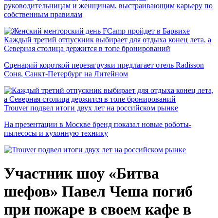
руководительницам и женщинам, выстраивающим карьеру по
собственным правилам
Каждый третий отпускник выбирает для отдыха конец лета, а
Северная столица держится в топе бронирований
Сценарий короткой перезагрузки предлагает отель Radisson
Соня, Санкт-Петербург на Литейном
Trouver подвел итоги двух лет на российском рынке
На презентации в Москве бренд показал новые роботы-
пылесосы и кухонную технику
Участник шоу «Битва
шефов» Павел Чеша погиб
при пожаре в своем кафе в