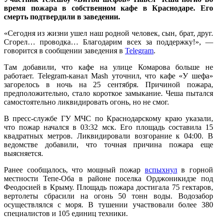
время пожара в собственном кафе в Краснодаре. Его
смерть подтвердили в заведении.
«Сегодня из жизни ушел наш родной человек, сын, брат, друг.
Сгорел… проводка… Благодарим всех за поддержку!», —
говорится в сообщении заведения в
Telegram
.
Там добавили, что кафе на улице Комарова больше не
работает. Telegram-канал Mash уточнил, что кафе «У шефа»
загорелось в ночь на 25 сентября. Причиной пожара,
предположительно, стало короткое замыкание. Чеша пытался
самостоятельно ликвидировать огонь, но не смог.
В пресс-службе ГУ МЧС по Краснодарскому краю указали,
что пожар начался в 03:32 мск. Его площадь составила 15
квадратных метров. Ликвидировали возгорание к 04:00. В
ведомстве добавили, что точная причина пожара еще
выясняется.
Ранее сообщалось, что мощный пожар
вспыхнул
в горной
местности Тепе-Оба в районе поселка Орджоникидзе под
Феодосией в Крыму. Площадь пожара достигала 75 гектаров,
вертолеты сбрасили на огонь 50 тонн воды. Водозабор
осуществлялся с моря. В тушении участвовали более 380
специалистов и 105 единиц техники.