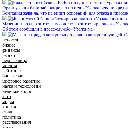
Французский банк заблокировал платеж «Уралкалия» по креди
Компания заявила, что не видит оснований для отказа в прове
Мазепин продал контрольную долю в контролирующей «Уралк
Об этом сообщили в пресс-службе «Уралхима»
новости
бизнес
финансы
рынки
первые лица
мнения
рейтинги
биографии
цифровое развитие
наука и технологии
недвижимость
авто
медиа
крипта
стиль
политика
расследования
архив