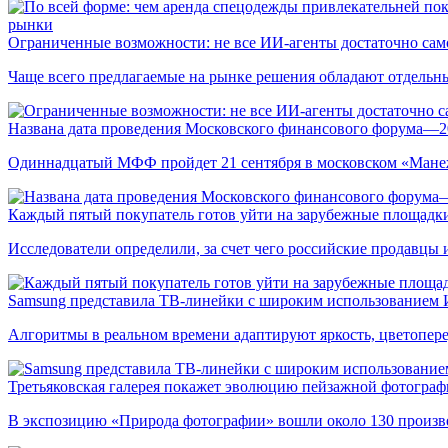
рынки
Ограниченные возможности: не все ИИ-агенты достаточно сам
Чаще всего предлагаемые на рынке решения обладают отдельн
Названа дата проведения Московского финансового форума—2
Одиннадцатый МФФ пройдет 21 сентября в московском «Мане
Каждый пятый покупатель готов уйти на зарубежные площадки
Исследователи определили, за счет чего российские продавц
Samsung представила ТВ-линейки с широким использованием
Алгоритмы в реальном времени адаптируют яркость, цветопере
Третьяковская галерея покажет эволюцию пейзажной фотографи
В экспозицию «Природа фотографии» вошли около 130 произ