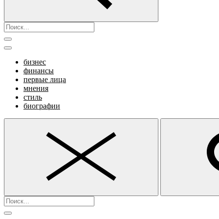
бизнес
финансы
первые лица
мнения
стиль
биографии