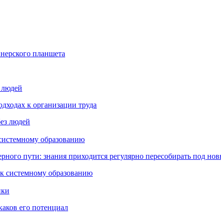
йнерского планшета
з людей
дходах к организации труда
 системному образованию
ьерного пути: знания приходится регулярно пересобирать под но
пки
каков его потенциал