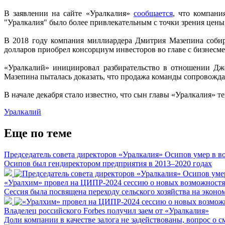
В заявлении на сайте «Уралкалия»
сообщается
, что компани
"Уралкалия" было более привлекательным с точки зрения цены,
В 2018 году компания миллиардера Дмитрия Мазепина собира
долларов приобрел консорциум инвесторов во главе с бизнес
«Уралкалий» инициировал разбирательство в отношении Дже
Мазепина пыталась доказать, что продажа команды сопровож
В начале декабря стало известно, что сын главы «Уралкалия» т
Уралкалий
Еще по теме
Председатель совета директоров «Уралкалия» Осипов умер в во
Осипов был гендиректором предприятия в 2013–2020 годах
«Уралхим» провел на ЦИПР-2024 сессию о новых возможностях
Сессия была посвящена переходу сельского хозяйства на экон
Владелец российского Forbes получил заем от «Уралкалия»
Доли компании в качестве залога не задействованы, вопрос о с