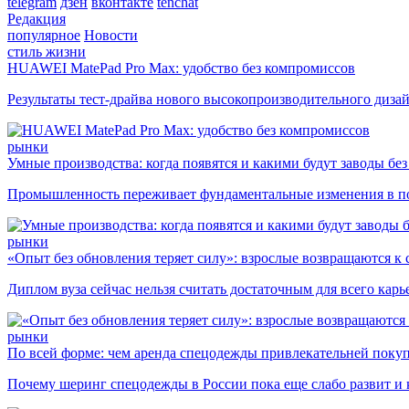
telegram
дзен
вконтакте
tenchat
Редакция
популярное
Новости
стиль жизни
HUAWEI MatePad Pro Max: удобство без компромиссов
Результаты тест-драйва нового высокопроизводительного диза
рынки
Умные производства: когда появятся и какими будут заводы бе
Промышленность переживает фундаментальные изменения в по
рынки
«Опыт без обновления теряет силу»: взрослые возвращаются к
Диплом вуза сейчас нельзя считать достаточным для всего кар
рынки
По всей форме: чем аренда спецодежды привлекательней поку
Почему шеринг спецодежды в России пока еще слабо развит и 