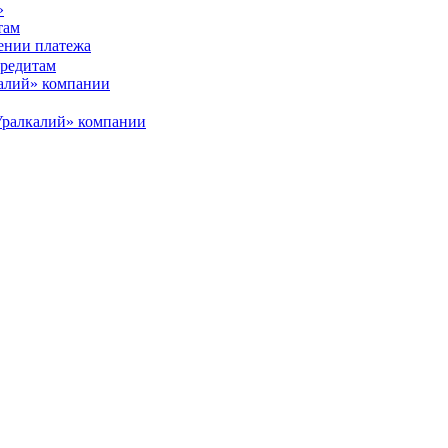
там
дении платежа
алий» компании