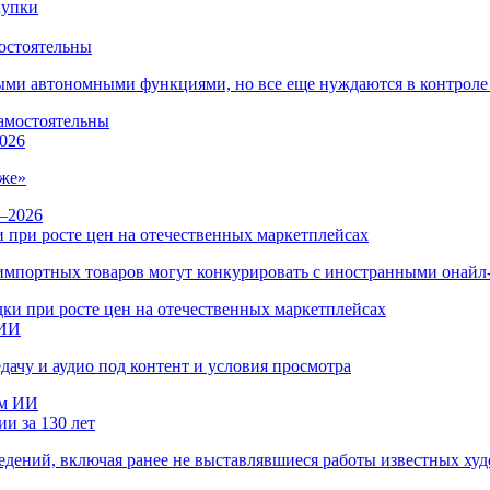
остоятельны
ыми автономными функциями, но все еще нуждаются в контроле
026
же»
 при росте цен на отечественных маркетплейсах
ы импортных товаров могут конкурировать с иностранными онай
 ИИ
дачу и аудио под контент и условия просмотра
и за 130 лет
ведений, включая ранее не выставлявшиеся работы известных