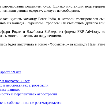
я разочарована решением суда. Однако инстанция подтвердила
 чем выигравшая оферта», следует из сообщения.
лась купить команду Force India, в которой тренировался сын
меном из Канады Лоуренсом Строллом. Он был отцом другого го
ффри Роули и Джейсона Бейкера из фирмы FRP Advisory, кот
далась многочисленными нарушениями.
еперь будет выступать в гонке «Формула-1» за команду Haas. Ран
зрасте 59 лет
 и перспективах агроотрасли
омику данных
мене собственника не рассматривается