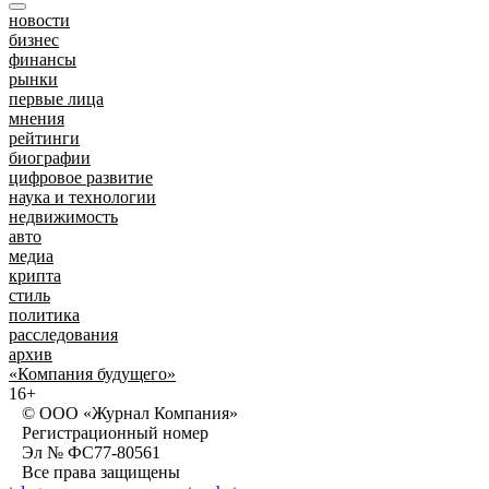
новости
бизнес
финансы
рынки
первые лица
мнения
рейтинги
биографии
цифровое развитие
наука и технологии
недвижимость
авто
медиа
крипта
стиль
политика
расследования
архив
«Компания будущего»
16+
© ООО «Журнал Компания»
Регистрационный номер
Эл № ФС77-80561
Все права защищены