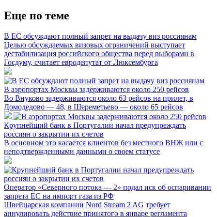
Еще по теме
В ЕС обсуждают полный запрет на выдачу виз россиянам
Целью обсуждаемых визовых ограничений выступает
дестабилизация российского общества перед выборами в
Госдуму, считает евродепутат от Люксембурга
В аэропортах Москвы задерживаются около 250 рейсов
Во Внуково задерживаются около 63 рейсов на прилет, в
Домодедово — 48, в Шереметьево — около 65 рейсов
Крупнейший банк в Португалии начал предупреждать
россиян о закрытии их счетов
В основном это касается клиентов без местного ВНЖ или с
неподтвержденными данными о своем статусе
Оператор «Северного потока — 2» подал иск об оспаривании
запрета ЕС на импорт газа из РФ
Швейцарская компании Nord Stream 2 AG требует
аннулировать действие принятого в январе регламента