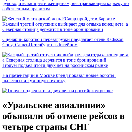
руководительницам и женщинам, выстраивающим карьеру по
собственным правилам
Каждый третий отпускник выбирает для отдыха конец лета, а
Северная столица держится в топе бронирований
Сценарий короткой перезагрузки предлагает отель Radisson
Соня, Санкт-Петербург на Литейном
Trouver подвел итоги двух лет на российском рынке
На презентации в Москве бренд показал новые роботы-
пылесосы и кухонную технику
«Уральские авиалинии»
объявили об отмене рейсов в
четыре страны СНГ