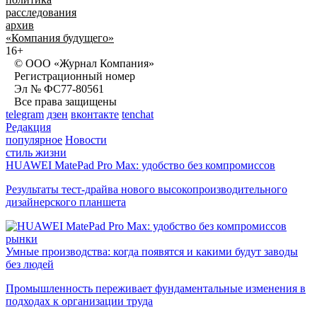
расследования
архив
«Компания будущего»
16+
© ООО «Журнал Компания»
Регистрационный номер
Эл № ФС77-80561
Все права защищены
telegram
дзен
вконтакте
tenchat
Редакция
популярное
Новости
стиль жизни
HUAWEI MatePad Pro Max: удобство без компромиссов
Результаты тест-драйва нового высокопроизводительного
дизайнерского планшета
рынки
Умные производства: когда появятся и какими будут заводы
без людей
Промышленность переживает фундаментальные изменения в
подходах к организации труда