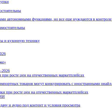
остоятельны
ыми автономными функциями, но все еще нуждаются в контроле
сы и кухонную технику
026
же»
 при росте цен на отечественных маркетплейсах
ы импортных товаров могут конкурировать с иностранными онай
 ИИ
дачу и аудио под контент и условия просмотра