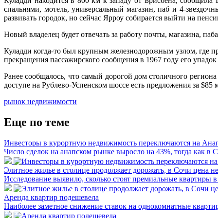
Куладди находится в 800 км к западу от Брисбена, сообщила
спальнями, мотель, универсальный магазин, паб и 4-звездоч
развивать городок, но сейчас Ярроу собирается выйти на пенси
Новый владелец будет отвечать за работу почты, магазина, паб
Куладди когда-то был крупным железнодорожным узлом, где пр
прекращения пассажирского сообщения в 1967 году его упадок 
Ранее сообщалось, что самый дорогой дом столичного региона
доступе на Рублево-Успенском шоссе есть предложения за $85 
рынок недвижимости
Еще по теме
Инвесторы в курортную недвижимость переключаются на Ана
Число сделок на анапском рынке выросло на 43%, тогда как в 
Элитное жилье в столице продолжает дорожать, в Сочи цена не
Исследование выявило, сколько стоят премиальные квартиры в 
Аренда квартир подешевела
Наиболее заметное снижение ставок на однокомнатные квартир