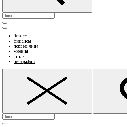
бизнес
финансы
первые лица
мнения
стиль
биографии