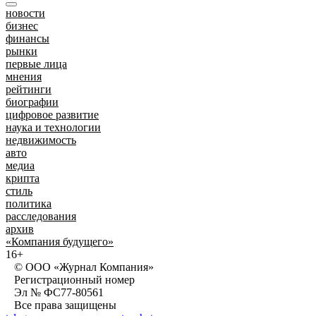
новости
бизнес
финансы
рынки
первые лица
мнения
рейтинги
биографии
цифровое развитие
наука и технологии
недвижимость
авто
медиа
крипта
стиль
политика
расследования
архив
«Компания будущего»
16+
© ООО «Журнал Компания»
Регистрационный номер
Эл № ФС77-80561
Все права защищены