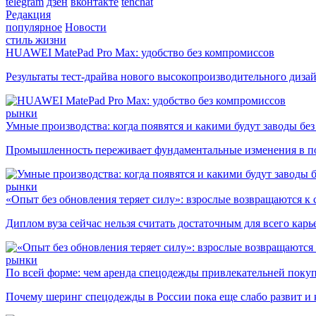
telegram
дзен
вконтакте
tenchat
Редакция
популярное
Новости
стиль жизни
HUAWEI MatePad Pro Max: удобство без компромиссов
Результаты тест-драйва нового высокопроизводительного диза
рынки
Умные производства: когда появятся и какими будут заводы бе
Промышленность переживает фундаментальные изменения в по
рынки
«Опыт без обновления теряет силу»: взрослые возвращаются к
Диплом вуза сейчас нельзя считать достаточным для всего кар
рынки
По всей форме: чем аренда спецодежды привлекательней поку
Почему шеринг спецодежды в России пока еще слабо развит и 