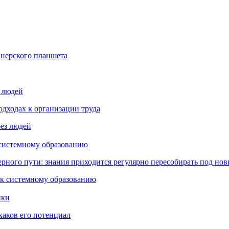
йнерского планшета
з людей
дходах к организации труда
 системному образованию
ьерного пути: знания приходится регулярно пересобирать под но
пки
каков его потенциал