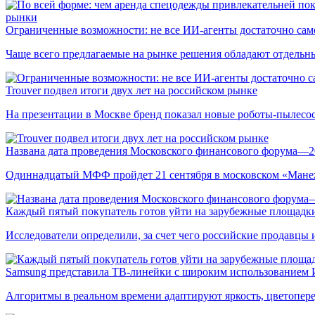
рынки
Ограниченные возможности: не все ИИ-агенты достаточно сам
Чаще всего предлагаемые на рынке решения обладают отдельн
Trouver подвел итоги двух лет на российском рынке
На презентации в Москве бренд показал новые роботы-пылесо
Названа дата проведения Московского финансового форума—2
Одиннадцатый МФФ пройдет 21 сентября в московском «Мане
Каждый пятый покупатель готов уйти на зарубежные площадки
Исследователи определили, за счет чего российские продавц
Samsung представила ТВ-линейки с широким использованием
Алгоритмы в реальном времени адаптируют яркость, цветопере