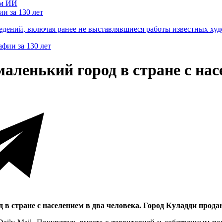
и за 130 лет
ведений, включая ранее не выставлявшиеся работы известных
ленький город в стране с нас
 стране с населением в два человека. Город Куладди продают