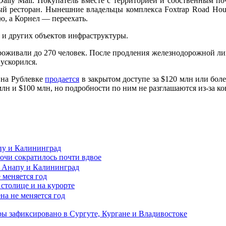
 Daily Mail. Покупатель вместе с территорией и собственным
ный ресторан. Нынешние владельцы комплекса Foxtrap Road Hou
ю, а Корнел — переехать.
а и других объектов инфраструктуры.
оживали до 270 человек. После продления железнодорожной лини
ускорился.
 на Рублевке
продается
в закрытом доступе за $120 млн или боле
млн и $100 млн, но подробности по ним не разглашаются из-за 
пу и Калининград
Сочи сократилось почти вдвое
 меняется год
столице и на курорте
ы зафиксировано в Сургуте, Кургане и Владивостоке