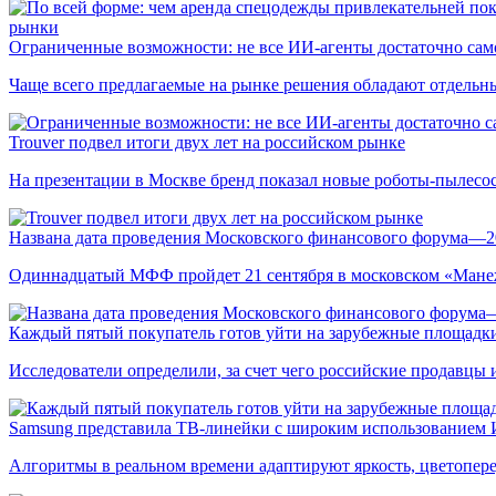
рынки
Ограниченные возможности: не все ИИ-агенты достаточно сам
Чаще всего предлагаемые на рынке решения обладают отдельн
Trouver подвел итоги двух лет на российском рынке
На презентации в Москве бренд показал новые роботы-пылесо
Названа дата проведения Московского финансового форума—2
Одиннадцатый МФФ пройдет 21 сентября в московском «Мане
Каждый пятый покупатель готов уйти на зарубежные площадки
Исследователи определили, за счет чего российские продавц
Samsung представила ТВ-линейки с широким использованием
Алгоритмы в реальном времени адаптируют яркость, цветопере