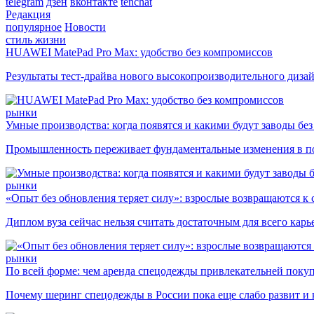
telegram
дзен
вконтакте
tenchat
Редакция
популярное
Новости
стиль жизни
HUAWEI MatePad Pro Max: удобство без компромиссов
Результаты тест-драйва нового высокопроизводительного диза
рынки
Умные производства: когда появятся и какими будут заводы бе
Промышленность переживает фундаментальные изменения в по
рынки
«Опыт без обновления теряет силу»: взрослые возвращаются к
Диплом вуза сейчас нельзя считать достаточным для всего кар
рынки
По всей форме: чем аренда спецодежды привлекательней поку
Почему шеринг спецодежды в России пока еще слабо развит и 