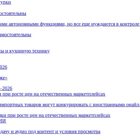
остоятельны
ыми автономными функциями, но все еще нуждаются в контроле
сы и кухонную технику
026
же»
 при росте цен на отечественных маркетплейсах
ы импортных товаров могут конкурировать с иностранными онай
 ИИ
дачу и аудио под контент и условия просмотра