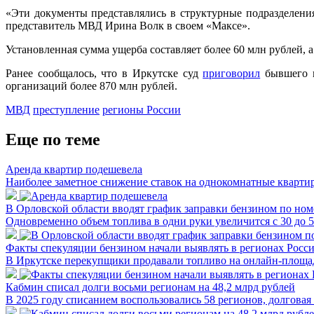
«Эти документы представлялись в структурные подразделен
представитель МВД Ирина Волк в своем «Максе».
Установленная сумма ущерба составляет более 60 млн рублей, 
Ранее сообщалось, что в Иркутске суд
приговорил
бывшего п
организаций более 870 млн рублей.
МВД
преступление
регионы России
Еще по теме
Аренда квартир подешевела
Наиболее заметное снижение ставок на однокомнатные квартир
В Орловской области вводят график заправки бензином по ном
Одновременно объем топлива в одни руки увеличится с 30 до 
Факты спекуляции бензином начали выявлять в регионах Росс
В Иркутске перекупщики продавали топливо на онлайн-площад
Кабмин списал долги восьми регионам на 48,2 млрд рублей
В 2025 году списанием воспользовались 58 регионов, долговая