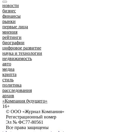
новости
бизнес
финансы
рынки
первые лица
мнения
рейтинги
биографии
цифровое развитие
наука и технологии
недвижимость
авто
медиа
крипта
стиль
политика
расследования
архив
«Компания будущего»
16+
© ООО «Журнал Компания»
Регистрационный номер
Эл № ФС77-80561
Все права защищены