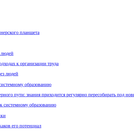
йнерского планшета
з людей
дходах к организации труда
 системному образованию
ьерного пути: знания приходится регулярно пересобирать под но
пки
каков его потенциал