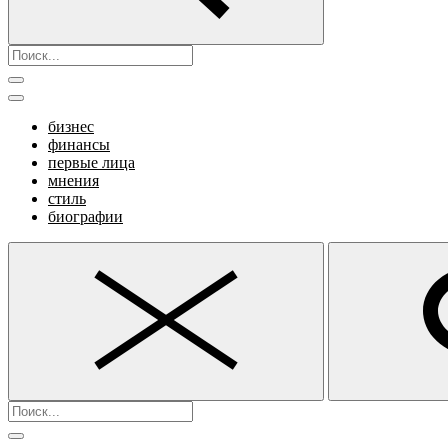
бизнес
финансы
первые лица
мнения
стиль
биографии