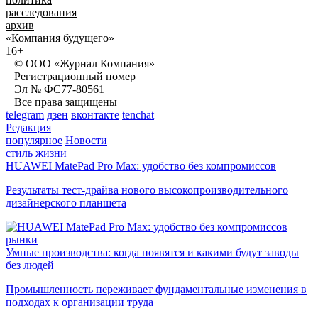
расследования
архив
«Компания будущего»
16+
© ООО «Журнал Компания»
Регистрационный номер
Эл № ФС77-80561
Все права защищены
telegram
дзен
вконтакте
tenchat
Редакция
популярное
Новости
стиль жизни
HUAWEI MatePad Pro Max: удобство без компромиссов
Результаты тест-драйва нового высокопроизводительного
дизайнерского планшета
рынки
Умные производства: когда появятся и какими будут заводы
без людей
Промышленность переживает фундаментальные изменения в
подходах к организации труда