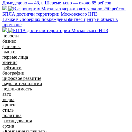
Домодедово — 48, в Шереметьево — около 65 рейсов
БПЛА достигли территории Московского НПЗ
Также в Люберцах повреждены фитнес-центр и объект в
промзоне
новости
бизнес
финансы
рынки
первые лица
мнения
рейтинги
биографии
цифровое развитие
наука и технологии
недвижимость
авто
медиа
крипта
стиль
политика
расследования
архив
«Компания будущего»