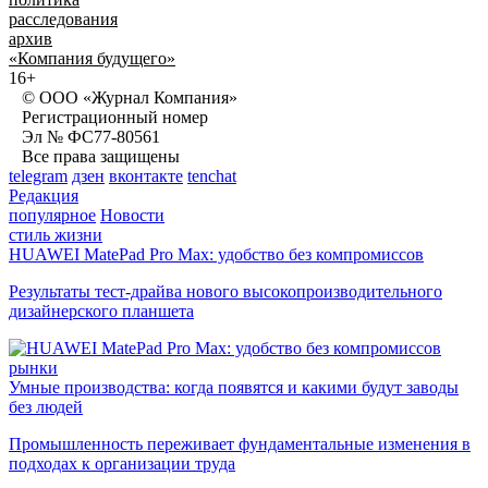
расследования
архив
«Компания будущего»
16+
© ООО «Журнал Компания»
Регистрационный номер
Эл № ФС77-80561
Все права защищены
telegram
дзен
вконтакте
tenchat
Редакция
популярное
Новости
стиль жизни
HUAWEI MatePad Pro Max: удобство без компромиссов
Результаты тест-драйва нового высокопроизводительного
дизайнерского планшета
рынки
Умные производства: когда появятся и какими будут заводы
без людей
Промышленность переживает фундаментальные изменения в
подходах к организации труда