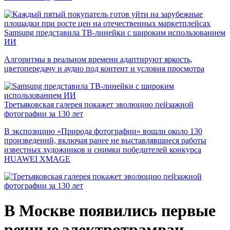
Samsung представила ТВ-линейки с широким использованием
ИИ
Алгоритмы в реальном времени адаптируют яркость,
цветопередачу и аудио под контент и условия просмотра
Третьяковская галерея покажет эволюцию пейзажной
фотографии за 130 лет
В экспозицию «Природа фотографии» вошли около 130
произведений, включая ранее не выставлявшиеся работы
известных художников и снимки победителей конкурса
HUAWEI XMAGE
В Москве появились первые
речные электротрамваи