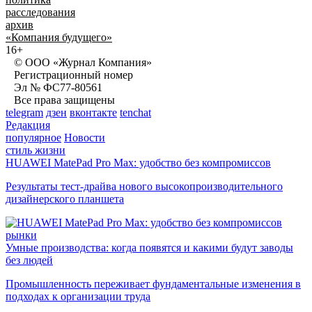
расследования
архив
«Компания будущего»
16+
© ООО «Журнал Компания»
Регистрационный номер
Эл № ФС77-80561
Все права защищены
telegram
дзен
вконтакте
tenchat
Редакция
популярное
Новости
стиль жизни
HUAWEI MatePad Pro Max: удобство без компромиссов
Результаты тест-драйва нового высокопроизводительного
дизайнерского планшета
рынки
Умные производства: когда появятся и какими будут заводы
без людей
Промышленность переживает фундаментальные изменения в
подходах к организации труда