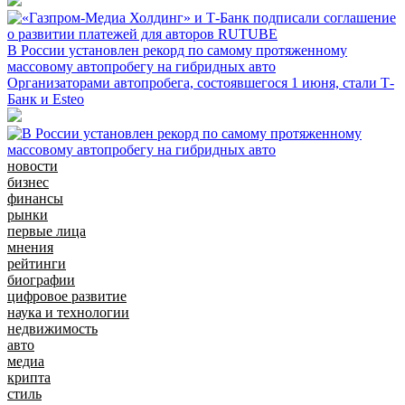
В России установлен рекорд по самому протяженному
массовому автопробегу на гибридных авто
Организаторами автопробега, состоявшегося 1 июня, стали Т-
Банк и Esteo
новости
бизнес
финансы
рынки
первые лица
мнения
рейтинги
биографии
цифровое развитие
наука и технологии
недвижимость
авто
медиа
крипта
стиль