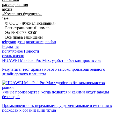
расследования
архив
«Компания будущего»
16+
© ООО «Журнал Компания»
Регистрационный номер
Эл № ФС77-80561
Все права защищены
telegram
дзен
вконтакте
tenchat
Редакция
популярное
Новости
стиль жизни
HUAWEI MatePad Pro Max: удобство без компромиссов
Результаты тест-драйва нового высокопроизводительного
дизайнерского планшета
рынки
Умные производства: когда появятся и какими будут заводы
без людей
Промышленность переживает фундаментальные изменения в
подходах к организации труда