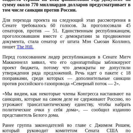
сумму около 770 миллиардов долларов предусматривает в
том числе санкции против России.
Для перехода проекта на следующий этап рассмотрения в
Сенате требовалось 60 голосов. За проголосовали 45
сенаторов, против — 51. Единственным республиканцем,
проголосовавшим вместе с демократами за продвижение
документа, стала сенатор от штата Мэн Сьюзан Коллинз,
пишет
The Hill.
Перед голосованием лидер республиканцев в Сенате Митч
Макконнелл заявил, что его однопартийцы заблокируют
проект бюджета, потому что демократы не допустили
утверждения ряда предложений. Речь идет о пакете с 18
поправками, среди которых — дополнительные санкции
против российского газопровода «Северный поток — 2».
«Мы видим, как некоторые члены Конгресса настаивают на
санкциях, которые на самом деле не сдерживают Россию, но
угрожают трансатлантическому единству, чтобы набрать
политические очки у себя дома», — сообщил изданию
представитель Белого дома.
Ранее группа законодателей во главе с Джимом Ришем,
который руководит комитетом Сената США по