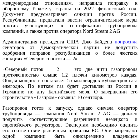
международным отношениям, направила поправку к
оборонному бюджету страны на 2022 финансовый год.
Документ предусматривает санкции против России.
Республиканцы предлагали ввести ограничительные меры
против участвующих в сертификации трубопровода
компаний, а также против оператора Nord Stream 2 AG
Администрация президента США Джо Байдена
попросила
сенаторов от Демократической партии не допустить
одобрения поправок республиканцев о более жестких
санкциях «Северного потока — 2».
«Северный поток — 2» — это две нити газопровода
протяженностью свыше 1,2 тысячи километров каждая.
Общая мощность составляет 55 миллиардов кубометров газа
ежегодно. По ниткам газ будет доставлен из России в
Германию по дну Балтийского моря. О завершении его
строительства «Газпром» объявил 10 сентября.
Газопровод готов к запуску, однако сначала оператор
трубопровода — компания Nord Stream 2 AG — должен
получить соответствующие разрешения немецкого и
европейского регуляторов. Экспертам необходимо оценить
его соответствие рыночным правилам ЕС. Они запрещают
одной компании быть одновременно владельцем