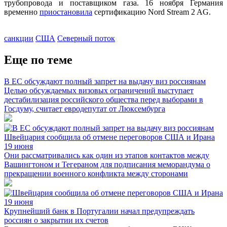
трубопровода и поставщиком газа. 16 ноября Германия
временно
приостановила
сертификацию Nord Stream 2 AG.
санкции
США
Северный поток
Еще по теме
В ЕС обсуждают полный запрет на выдачу виз россиянам
Целью обсуждаемых визовых ограничений выступает
дестабилизация российского общества перед выборами в
Госдуму, считает евродепутат от Люксембурга
Швейцария сообщила об отмене переговоров США и Ирана
19 июня
Они рассматривались как один из этапов контактов между
Вашингтоном и Тегераном для подписания меморандума о
прекращении военного конфликта между сторонами
Крупнейший банк в Португалии начал предупреждать
россиян о закрытии их счетов