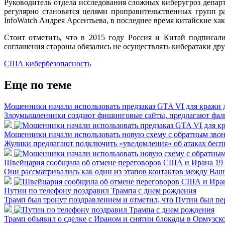
Руководитель отдела исследования сложных киберугроз департ
регулярно становятся целями проправительственных групп р
InfoWatch Андрея Арсентьева, в последнее время китайские х
Стоит отметить, что в 2015 году Россия и Китай подписал
соглашения стороны обязались не осуществлять кибератаки дру
США
кибербезопасность
Еще по теме
Мошенники начали использовать предзаказ GTA VI для кражи д
Злоумышленники создают фишинговые сайты, предлагают фал
Мошенники начали использовать новую схему с обратным зво
Жулики предлагают подключить «уведомления» об атаках бесп
Швейцария сообщила об отмене переговоров США и Ирана 19
Они рассматривались как один из этапов контактов между Ва
Путин по телефону поздравил Трампа с днем рождения
Трамп был тронут поздравлением и отметил, что Путин был пе
Трамп объявил о сделке с Ираном и снятии блокады в Ормузск