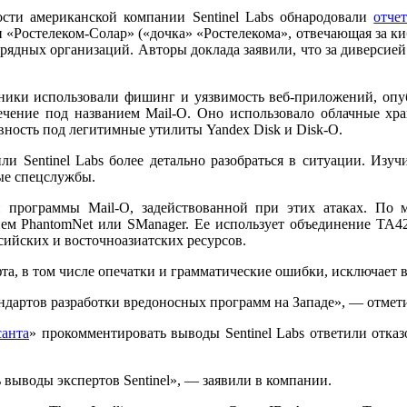
сти американской компании Sentinel Labs обнародовали
отче
«Ростелеком-Солар» («дочка» «Ростелекома», отвечающая за киб
ядных организаций. Авторы доклада заявили, что за диверсие
нники использовали фишинг и уязвимость веб-приложений, оп
ечение под названием Mail-O. Оно использовало облачные хр
ность под легитимные утилиты Yandex Disk и Disk-O.
ли Sentinel Labs более детально разобраться в ситуации. Изу
ные спецслужбы.
 программы Mail-O, задействованной при этих атаках. По м
м PhantomNet или SManager. Ее использует объединение TA428
сийских и восточноазиатских ресурсов.
офта, в том числе опечатки и грамматические ошибки, исключает
дартов разработки вредоносных программ на Западе», — отметил
анта
» прокомментировать выводы Sentinel Labs ответили отка
выводы экспертов Sentinel», — заявили в компании.