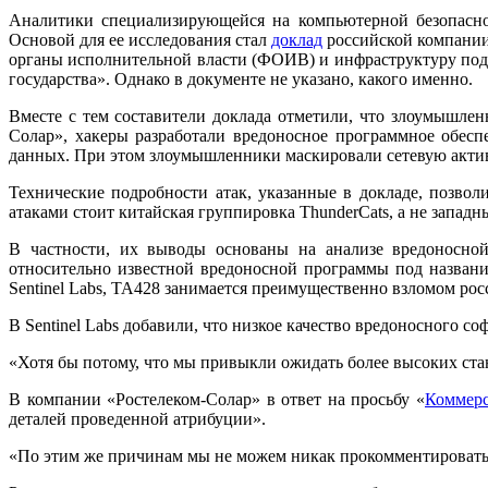
Аналитики специализирующейся на компьютерной безопасно
Основой для ее исследования стал
доклад
российской компании 
органы исполнительной власти (ФОИВ) и инфраструктуру подр
государства». Однако в документе не указано, какого именно.
Вместе с тем составители доклада отметили, что злоумышле
Солар», хакеры разработали вредоносное программное обесп
данных. При этом злоумышленники маскировали сетевую актив
Технические подробности атак, указанные в докладе, позволи
атаками стоит китайская группировка ThunderCats, а не запад
В частности, их выводы основаны на анализе вредоносной
относительно известной вредоносной программы под название
Sentinel Labs, TA428 занимается преимущественно взломом рос
В Sentinel Labs добавили, что низкое качество вредоносного с
«Хотя бы потому, что мы привыкли ожидать более высоких стан
В компании «Ростелеком-Солар» в ответ на просьбу «
Коммерс
деталей проведенной атрибуции».
«По этим же причинам мы не можем никак прокомментировать 