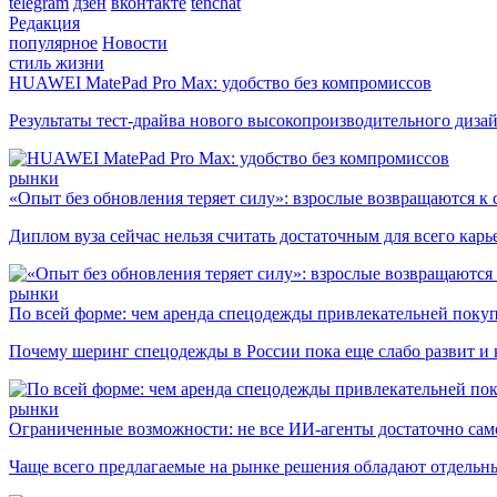
telegram
дзен
вконтакте
tenchat
Редакция
популярное
Новости
стиль жизни
HUAWEI MatePad Pro Max: удобство без компромиссов
Результаты тест-драйва нового высокопроизводительного диза
рынки
«Опыт без обновления теряет силу»: взрослые возвращаются к
Диплом вуза сейчас нельзя считать достаточным для всего кар
рынки
По всей форме: чем аренда спецодежды привлекательней поку
Почему шеринг спецодежды в России пока еще слабо развит и 
рынки
Ограниченные возможности: не все ИИ-агенты достаточно сам
Чаще всего предлагаемые на рынке решения обладают отдельн