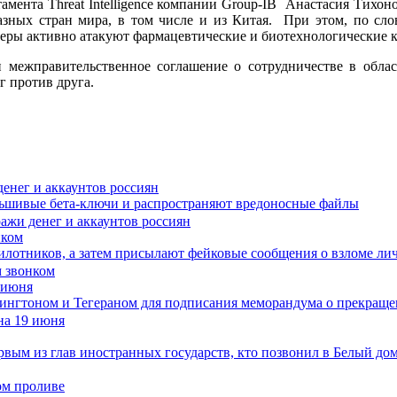
амента Threat Intelligence компании Group-IB Анастасия Тихоно
азных стран мира, в том числе и из Китая. При этом, по сл
акеры активно атакуют фармацевтические и биотехнологические 
и межправительственное соглашение о сотрудничестве в обл
г против друга.
енег и аккаунтов россиян
ьшивые бета-ключи и распространяют вредоносные файлы
нком
илотников, а затем присылают фейковые сообщения о взломе ли
 июня
шингтоном и Тегераном для подписания меморандума о прекращ
рвым из глав иностранных государств, кто позвонил в Белый до
ом проливе