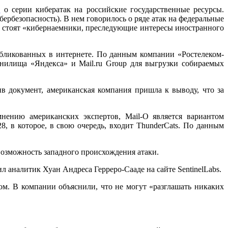
т
о серии кибератак на российские государственные ресурсы.
ербезопасность). В нем говорилось о ряде атак на федеральные
й стоят «кибернаемники, преследующие интересы иностранного
убликованных в интернете. По данным компании «Ростелеком-
анилища «Яндекса» и Mail.ru Group для выгрузки собираемых
чив документ, американская компания пришла к выводу, что за
нению американских экспертов, Mail-O является вариантом
, в которое, в свою очередь, входит ThunderCats. По данным
 возможность западного происхождения атаки.
 аналитик Хуан Андреса Герреро-Сааде на сайте SentinelLabs.
зом. В компании объяснили, что не могут «разглашать никаких