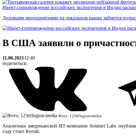
Ивент-сопровождение российских экспортеров в Индии расши
Деловыми мероприятиями на локальном рынке займется подраз
В США заявили о причастност
11.06.2021
12:40
поделиться:
Фото: 123rf/legion-media
Аналитики американской ИТ-компании Sentinel Labs опублико
году стоит Китай.