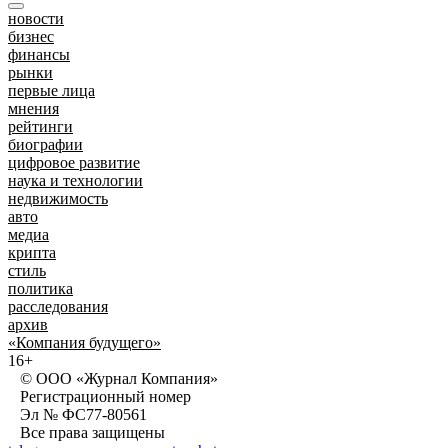
новости
бизнес
финансы
рынки
первые лица
мнения
рейтинги
биографии
цифровое развитие
наука и технологии
недвижимость
авто
медиа
крипта
стиль
политика
расследования
архив
«Компания будущего»
16+
© ООО «Журнал Компания»
Регистрационный номер
Эл № ФС77-80561
Все права защищены