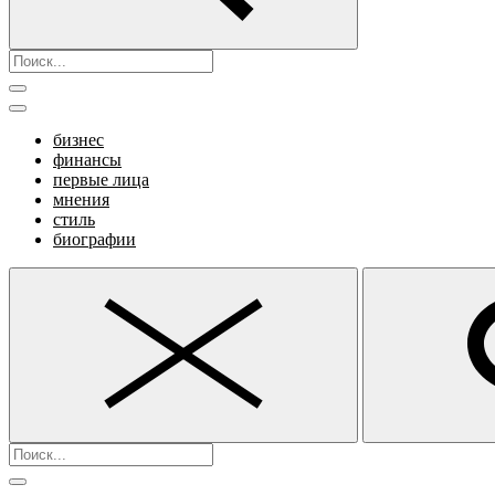
бизнес
финансы
первые лица
мнения
стиль
биографии