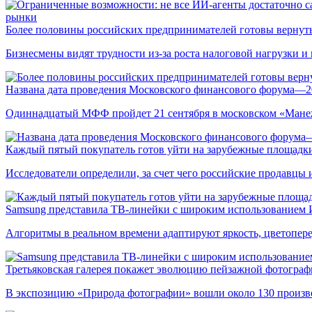
рынки
Более половины российских предпринимателей готовы вернуть
Бизнесмены видят трудности из-за роста налоговой нагрузки 
Названа дата проведения Московского финансового форума—2
Одиннадцатый МФФ пройдет 21 сентября в московском «Мане
Каждый пятый покупатель готов уйти на зарубежные площадки
Исследователи определили, за счет чего российские продавц
Samsung представила ТВ-линейки с широким использованием
Алгоритмы в реальном времени адаптируют яркость, цветопере
Третьяковская галерея покажет эволюцию пейзажной фотографи
В экспозицию «Природа фотографии» вошли около 130 произ