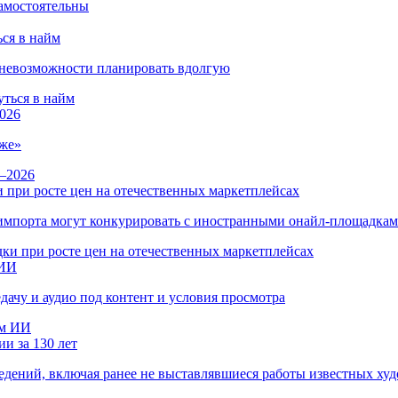
ся в найм
и невозможности планировать вдолгую
026
же»
 при росте цен на отечественных маркетплейсах
ы импорта могут конкурировать с иностранными онайл-площадка
 ИИ
дачу и аудио под контент и условия просмотра
и за 130 лет
ведений, включая ранее не выставлявшиеся работы известных