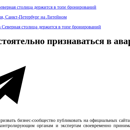
Северная столица держится в топе бронирований
ня, Санкт-Петербург на Литейном
тоятельно признаваться в ава
извать бизнес-сообщество публиковать на официальных сайт
контролирующим органам и экспертам своевременно прини