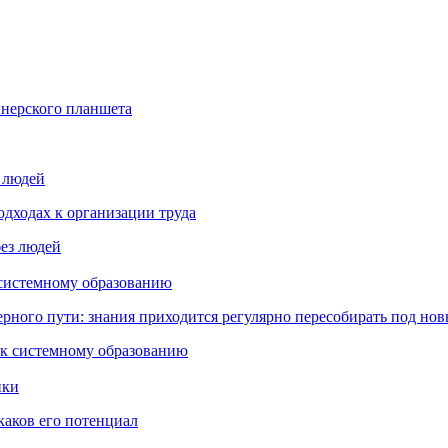
йнерского планшета
з людей
дходах к организации труда
 системному образованию
ьерного пути: знания приходится регулярно пересобирать под но
пки
каков его потенциал