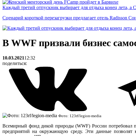
Каждый третий отпускник выбирает для отдыха конец лета, а 
Сценарий короткой перезагрузки предлагает отель Radisson Со
В WWF призвали бизнес самос
10.03.2021
12:32
поделиться:
Фото: 123rf/legion-media
Всемирный фонд дикой природы (WWF) России потребовал пр
предприятий на окружающую среду. Эти данные позволят 