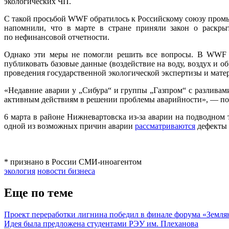
экологических ЧП.
С такой просьбой WWF обратилось к Российскому союзу про
напомнили, что в марте в стране приняли закон о раскрыт
по нефинансовой отчетности.
Однако эти меры не помогли решить все вопросы. В WWF с
публиковать базовые данные (воздействие на воду, воздух и 
проведения государственной экологической экспертизы и мат
«Недавние аварии у „Сибура“ и группы „Газпром“ с разливам
активным действиям в решении проблемы аварийности», — по
6 марта в районе Нижневартовска из-за аварии на подводно
одной из возможных причин аварии
рассматриваются
дефекты 
* признано в России СМИ-иноагентом
экология
новости бизнеса
Еще по теме
Проект переработки лигнина победил в финале форума «Земля
Идея была предложена студентами РЭУ им. Плеханова