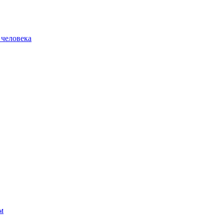
 человека
м