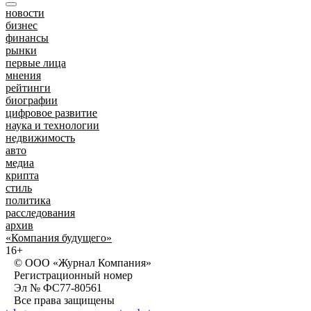
новости
бизнес
финансы
рынки
первые лица
мнения
рейтинги
биографии
цифровое развитие
наука и технологии
недвижимость
авто
медиа
крипта
стиль
политика
расследования
архив
«Компания будущего»
16+
© ООО «Журнал Компания»
Регистрационный номер
Эл № ФС77-80561
Все права защищены