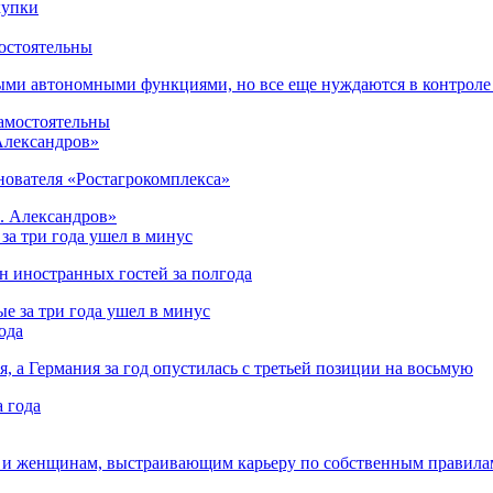
остоятельны
ыми автономными функциями, но все еще нуждаются в контроле
 Александров»
снователя «Ростагрокомплекса»
за три года ушел в минус
лн иностранных гостей за полгода
ода
я, а Германия за год опустилась с третьей позиции на восьмую
 и женщинам, выстраивающим карьеру по собственным правила