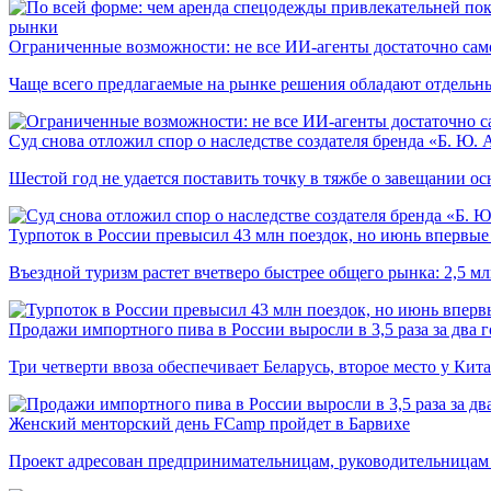
рынки
Ограниченные возможности: не все ИИ-агенты достаточно сам
Чаще всего предлагаемые на рынке решения обладают отдельн
Суд снова отложил спор о наследстве создателя бренда «Б. Ю.
Шестой год не удается поставить точку в тяжбе о завещании о
Турпоток в России превысил 43 млн поездок, но июнь впервые 
Въездной туризм растет вчетверо быстрее общего рынка: 2,5 м
Продажи импортного пива в России выросли в 3,5 раза за два г
Три четверти ввоза обеспечивает Беларусь, второе место у Кита
Женский менторский день FCamp пройдет в Барвихе
Проект адресован предпринимательницам, руководительницам