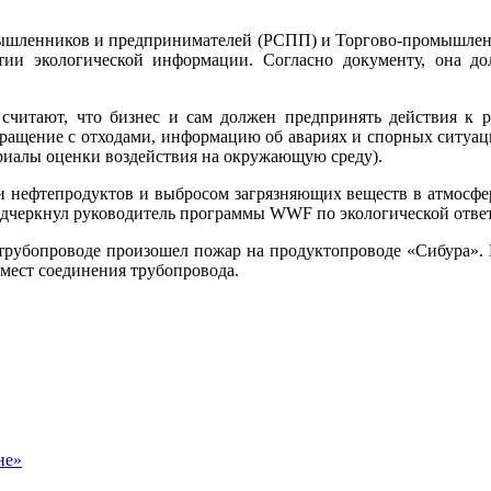
мышленников и предпринимателей (РСПП) и Торгово-промышлен
ии экологической информации. Согласно документу, она дол
читают, что бизнес и сам должен предпринять действия к
обращение с отходами, информацию об авариях и спорных ситуа
ериалы оценки воздействия на окружающую среду).
и нефтепродуктов и выбросом загрязняющих веществ в атмосферу
дчеркнул руководитель программы WWF по экологической отве
м трубопроводе произошел пожар на продуктопроводе «Сибура».
мест соединения трубопровода.
не»