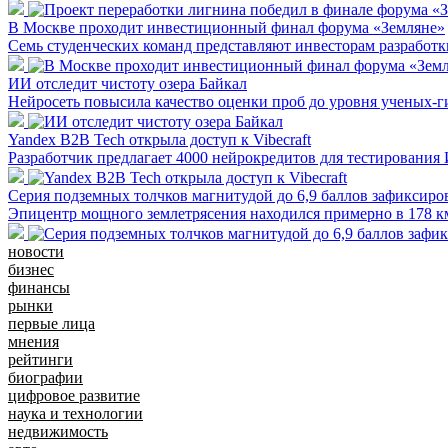
В Москве проходит инвестиционный финал форума «Земляне»
Семь студенческих команд представляют инвесторам разработ
ИИ отследит чистоту озера Байкал
Нейросеть повысила качество оценки проб до уровня ученых-
Yandex B2B Tech открыла доступ к Vibecraft
Разработчик предлагает 4000 нейрокредитов для тестирования
Серия подземных толчков магнитудой до 6,9 баллов зафиксиро
Эпицентр мощного землетрясения находился примерно в 178 к
новости
бизнес
финансы
рынки
первые лица
мнения
рейтинги
биографии
цифровое развитие
наука и технологии
недвижимость