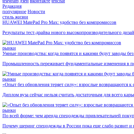
telegram
дзен
вконтакте
tenchat
Редакция
популярное
Новости
стиль жизни
HUAWEI MatePad Pro Max: удобство без компромиссов
Результаты тест-драйва нового высокопроизводительного диза
рынки
Умные производства: когда появятся и какими будут заводы бе
Промышленность переживает фундаментальные изменения в по
рынки
«Опыт без обновления теряет силу»: взрослые возвращаются к
Диплом вуза сейчас нельзя считать достаточным для всего кар
рынки
По всей форме: чем аренда спецодежды привлекательней поку
Почему шеринг спецодежды в России пока еще слабо развит и 