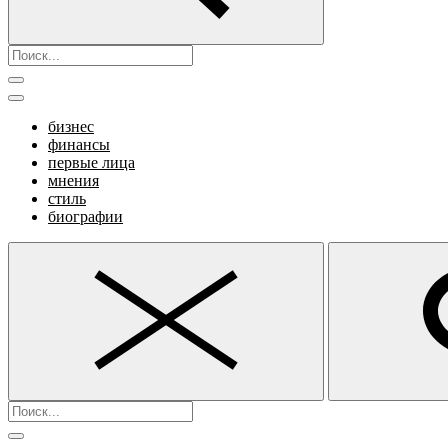
бизнес
финансы
первые лица
мнения
стиль
биографии