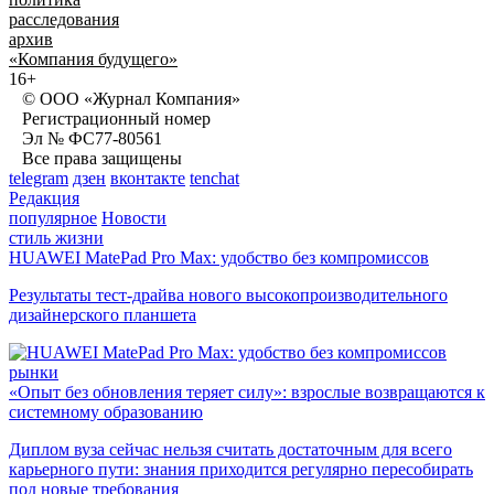
расследования
архив
«Компания будущего»
16+
© ООО «Журнал Компания»
Регистрационный номер
Эл № ФС77-80561
Все права защищены
telegram
дзен
вконтакте
tenchat
Редакция
популярное
Новости
стиль жизни
HUAWEI MatePad Pro Max: удобство без компромиссов
Результаты тест-драйва нового высокопроизводительного
дизайнерского планшета
рынки
«Опыт без обновления теряет силу»: взрослые возвращаются к
системному образованию
Диплом вуза сейчас нельзя считать достаточным для всего
карьерного пути: знания приходится регулярно пересобирать
под новые требования