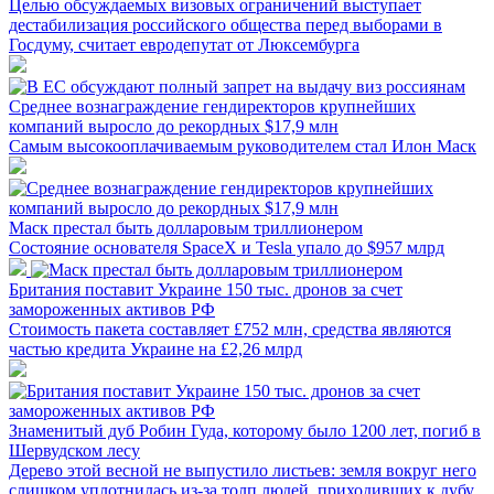
Целью обсуждаемых визовых ограничений выступает
дестабилизация российского общества перед выборами в
Госдуму, считает евродепутат от Люксембурга
Среднее вознаграждение гендиректоров крупнейших
компаний выросло до рекордных $17,9 млн
Самым высокооплачиваемым руководителем стал Илон Маск
Маск престал быть долларовым триллионером
Состояние основателя SpaceX и Tesla упало до $957 млрд
Британия поставит Украине 150 тыс. дронов за счет
замороженных активов РФ
Стоимость пакета составляет £752 млн, средства являются
частью кредита Украине на £2,26 млрд
Знаменитый дуб Робин Гуда, которому было 1200 лет, погиб в
Шервудском лесу
Дерево этой весной не выпустило листьев: земля вокруг него
слишком уплотнилась из-за толп людей, приходивших к дубу