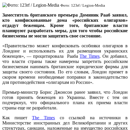
Фото: 123rf / Legion-Media
Заместитель британского премьера Доминик Рааб заявил,
кто конфискованные дома «российских олигархов»
отдадут беженцам. Кроме того, британские власти
планируют разработать меры, для того чтобы российские
бизнесмены не могли защитить свое состояние.
«Правительство может конфисковать особняки олигархов в
Лондоне и использовать их для размещения украинских
беженцев», — процитировала Рааба
The Times
. Он добавил,
что власти страны также намерены запретить российским
бизнесменам нанимать британские юридические фирмы для
защиты своего состояния. По его словам, Лондон примет в
скором времени необходимые поправки в законодательство
для противодействия «олигархам из России».
Премьер-министр Борис Джонсон ранее заявил, что Лондон
готов принять беженцев из Украины. Вместе с тем он
подчеркнул, что официального плана их приема власти
страны еще не разработали.
Как пишет
The Times
со ссылкой на источники в
Министерстве иностранных дел Великобритании и других
структурах, санкции, наложенные на имущество российских