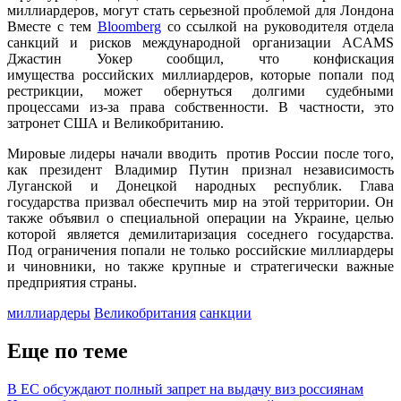
миллиардеров, могут стать серьезной проблемой для Лондона
Вместе с тем
Bloomberg
со ссылкой на руководителя отдела
санкций и рисков международной организации ACAMS
Джастин Уокер сообщил, что конфискация
имущества российских миллиардеров, которые попали под
рестрикции, может обернуться долгими судебными
процессами из-за права собственности. В частности, это
затронет США и Великобританию.
Мировые лидеры начали вводить против России после того,
как президент Владимир Путин признал независимость
Луганской и Донецкой народных республик. Глава
государства призвал обеспечить мир на этой территории. Он
также объявил о специальной операции на Украине, целью
которой является демилитаризация соседнего государства.
Под ограничения попали не только российские миллиардеры
и чиновники, но также крупные и стратегически важные
предприятия страны.
миллиардеры
Великобритания
санкции
Еще по теме
В ЕС обсуждают полный запрет на выдачу виз россиянам