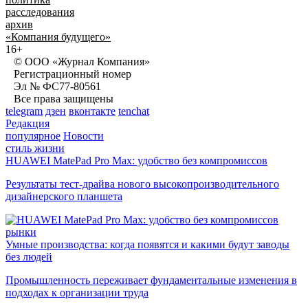
расследования
архив
«Компания будущего»
16+
© ООО «Журнал Компания»
Регистрационный номер
Эл № ФС77-80561
Все права защищены
telegram
дзен
вконтакте
tenchat
Редакция
популярное
Новости
стиль жизни
HUAWEI MatePad Pro Max: удобство без компромиссов
Результаты тест-драйва нового высокопроизводительного
дизайнерского планшета
рынки
Умные производства: когда появятся и какими будут заводы
без людей
Промышленность переживает фундаментальные изменения в
подходах к организации труда