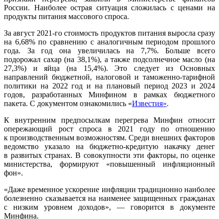
России. Наиболее острая ситуация сложилась с ценами на
продукты питания массового спроса.
За август 2021-го стоимость продуктов питания выросла сразу
на 6,68% по сравнению с аналогичным периодом прошлого
года. За год она увеличилась на 7,7%. Больше всего
подорожал сахар (на 38,1%), а также подсолнечное масло (на
27,3%) и яйца (на 15,4%). Это следует из Основных
направлений бюджетной, налоговой и таможенно-тарифной
политики на 2022 год и на плановый период 2023 и 2024
годов, разработанных Минфином в рамках бюджетного
пакета. С документом ознакомились «
Известия»
.
К внутренним предпосылкам перегрева Минфин относит
опережающий рост спроса в 2021 году по отношению
к производственным возможностям. Среди внешних факторов
ведомство указало на бюджетно-кредитую накачку денег
в развитых странах. В совокупности эти факторы, по оценке
министерства, формируют «повышенный инфляционный
фон».
«Даже временное ускорение инфляции традиционно наиболее
болезненно сказывается на наименее защищенных гражданах
с низким уровнем доходов», — говорится в документе
Минфина.