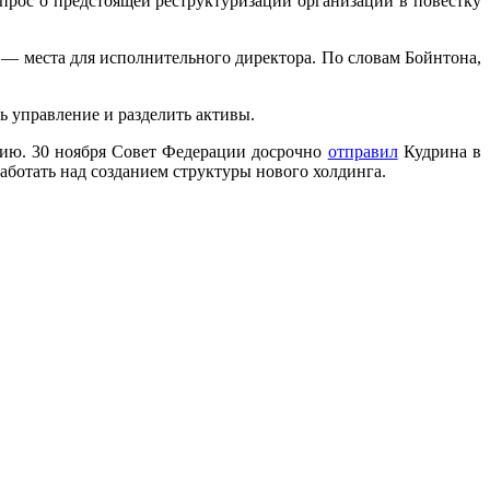
рос о предстоящей реструктуризации организации в повестку
е — места для исполнительного директора. По словам Бойнтона,
ь управление и разделить активы.
тию. 30 ноября Совет Федерации досрочно
отправил
Кудрина в
аботать над созданием структуры нового холдинга.