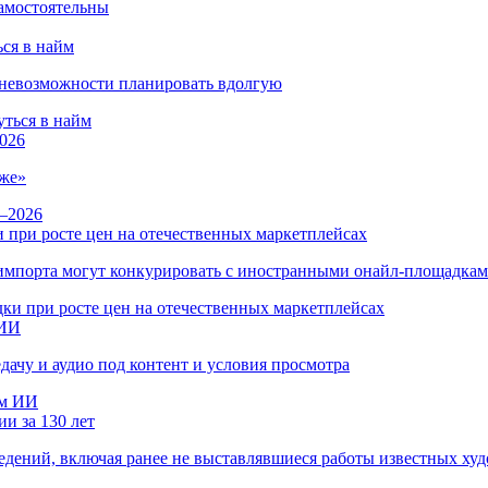
ся в найм
и невозможности планировать вдолгую
026
же»
 при росте цен на отечественных маркетплейсах
ы импорта могут конкурировать с иностранными онайл-площадка
 ИИ
дачу и аудио под контент и условия просмотра
и за 130 лет
ведений, включая ранее не выставлявшиеся работы известных