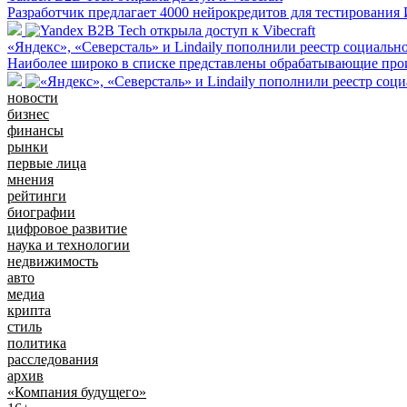
Разработчик предлагает 4000 нейрокредитов для тестирования
«Яндекс», «Северсталь» и Lindaily пополнили реестр социаль
Наиболее широко в списке представлены обрабатывающие про
новости
бизнес
финансы
рынки
первые лица
мнения
рейтинги
биографии
цифровое развитие
наука и технологии
недвижимость
авто
медиа
крипта
стиль
политика
расследования
архив
«Компания будущего»