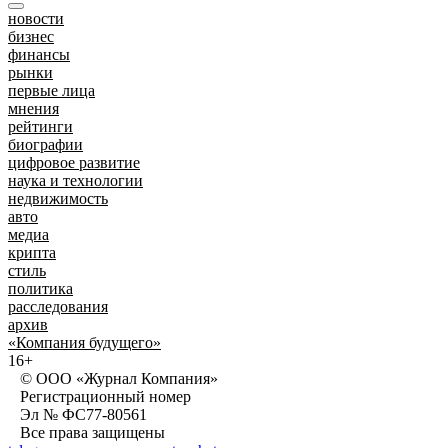
новости
бизнес
финансы
рынки
первые лица
мнения
рейтинги
биографии
цифровое развитие
наука и технологии
недвижимость
авто
медиа
крипта
стиль
политика
расследования
архив
«Компания будущего»
16+
© ООО «Журнал Компания»
Регистрационный номер
Эл № ФС77-80561
Все права защищены