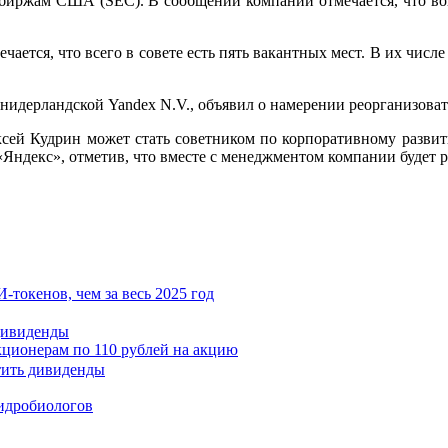
биржам США (SEC). В сообщении компании отмечается, что воп
чается, что всего в совете есть пять вакантных мест. В их числ
нидерландской Yandex N.V., объявил о намерении реорганизоват
ксей Кудрин может стать советником по корпоративному разви
«Яндекс», отметив, что вместе с менеджментом компании будет р
токенов, чем за весь 2025 год
дивиденды
кционерам по 110 рублей на акцию
гидробиологов