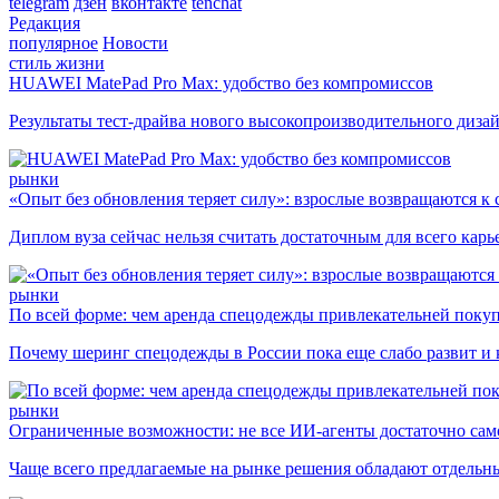
telegram
дзен
вконтакте
tenchat
Редакция
популярное
Новости
стиль жизни
HUAWEI MatePad Pro Max: удобство без компромиссов
Результаты тест-драйва нового высокопроизводительного диза
рынки
«Опыт без обновления теряет силу»: взрослые возвращаются к
Диплом вуза сейчас нельзя считать достаточным для всего кар
рынки
По всей форме: чем аренда спецодежды привлекательней поку
Почему шеринг спецодежды в России пока еще слабо развит и 
рынки
Ограниченные возможности: не все ИИ-агенты достаточно сам
Чаще всего предлагаемые на рынке решения обладают отдельн