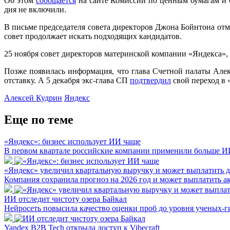
Об этом
сообщается
на сайте Комиссии по ценным бумагам и 
дня не включили.
В письме председателя совета директоров Джона Бойнтона отме
совет продолжает искать подходящих кандидатов.
25 ноября совет директоров материнской компании «Яндекса», 
Позже появилась информация, что глава Счетной палаты Але
отставку. А 5 декабря экс-глава СП
подтвердил
свой переход в 
Алексей Кудрин
Яндекс
Еще по теме
«Яндекс»: бизнес использует ИИ чаще
В первом квартале российские компании применили больше ИИ-
«Яндекс» увеличил квартальную выручку и может выплатить 
Компания сохранила прогноз на 2026 год и может выплатить а
ИИ отследит чистоту озера Байкал
Нейросеть повысила качество оценки проб до уровня ученых-
Yandex B2B Tech открыла доступ к Vibecraft