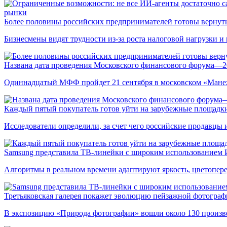
рынки
Более половины российских предпринимателей готовы вернуть
Бизнесмены видят трудности из-за роста налоговой нагрузки 
Названа дата проведения Московского финансового форума—2
Одиннадцатый МФФ пройдет 21 сентября в московском «Мане
Каждый пятый покупатель готов уйти на зарубежные площадки
Исследователи определили, за счет чего российские продавц
Samsung представила ТВ-линейки с широким использованием
Алгоритмы в реальном времени адаптируют яркость, цветопере
Третьяковская галерея покажет эволюцию пейзажной фотографи
В экспозицию «Природа фотографии» вошли около 130 произ