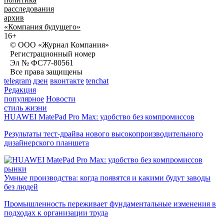
расследования
архив
«Компания будущего»
16+
© ООО «Журнал Компания»
Регистрационный номер
Эл № ФС77-80561
Все права защищены
telegram
дзен
вконтакте
tenchat
Редакция
популярное
Новости
стиль жизни
HUAWEI MatePad Pro Max: удобство без компромиссов
Результаты тест-драйва нового высокопроизводительного
дизайнерского планшета
рынки
Умные производства: когда появятся и какими будут заводы
без людей
Промышленность переживает фундаментальные изменения в
подходах к организации труда