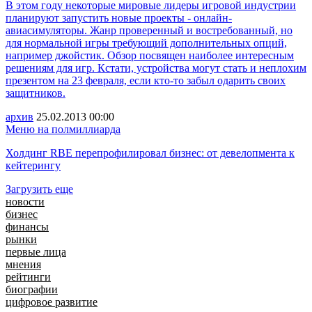
В этом году некоторые мировые лидеры игровой индустрии
планируют запустить новые проекты - онлайн-
авиасимуляторы. Жанр проверенный и востребованный, но
для нормальной игры требующий дополнительных опций,
например джойстик. Обзор посвящен наиболее интересным
решениям для игр. Кстати, устройства могут стать и неплохим
презентом на 23 февраля, если кто-то забыл одарить своих
защитников.
архив
25.02.2013
00:00
Меню на полмиллиарда
Холдинг RBE перепрофилировал бизнес: от девелопмента к
кейтерингу
Загрузить еще
новости
бизнес
финансы
рынки
первые лица
мнения
рейтинги
биографии
цифровое развитие