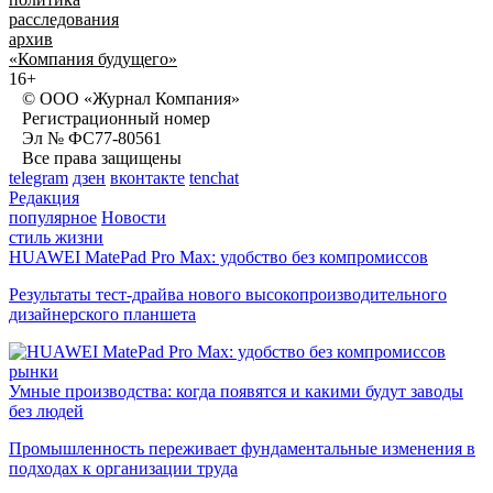
расследования
архив
«Компания будущего»
16+
© ООО «Журнал Компания»
Регистрационный номер
Эл № ФС77-80561
Все права защищены
telegram
дзен
вконтакте
tenchat
Редакция
популярное
Новости
стиль жизни
HUAWEI MatePad Pro Max: удобство без компромиссов
Результаты тест-драйва нового высокопроизводительного
дизайнерского планшета
рынки
Умные производства: когда появятся и какими будут заводы
без людей
Промышленность переживает фундаментальные изменения в
подходах к организации труда