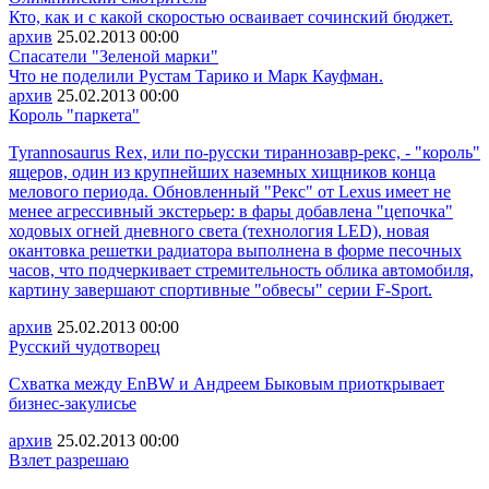
Кто, как и с какой скоростью осваивает сочинский бюджет.
архив
25.02.2013
00:00
Спасатели "Зеленой марки"
Что не поделили Рустам Тарико и Марк Кауфман.
архив
25.02.2013
00:00
Король "паркета"
Tyrannosaurus Rex, или по-русски тираннозавр-рекс, - "король"
ящеров, один из крупнейших наземных хищников конца
мелового периода. Обновленный "Рекс" от Lexus имеет не
менее агрессивный экстерьер: в фары добавлена "цепочка"
ходовых огней дневного света (технология LED), новая
окантовка решетки радиатора выполнена в форме песочных
часов, что подчеркивает стремительность облика автомобиля,
картину завершают спортивные "обвесы" серии F-Sport.
архив
25.02.2013
00:00
Русский чудотворец
Схватка между EnBW и Андреем Быковым приоткрывает
бизнес-закулисье
архив
25.02.2013
00:00
Взлет разрешаю