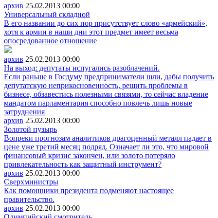
архив
25.02.2013
00:00
Универсальный складной
В его названии до сих пор присутствует слово «армейский»,
хотя к армии в наши дни этот предмет имеет весьма
опосредованное отношение
архив
25.02.2013
00:00
На выход: депутаты испугались разоблачений.
Если раньше в Госдуму предприниматели шли, дабы получить
депутатскую неприкосновенность, решить проблемы в
бизнесе, обзавестись полезными связями, то сейчас владение
мандатом парламентария способно повлечь лишь новые
затруднения
архив
25.02.2013
00:00
Золотой пузырь
Вопреки прогнозам аналитиков драгоценный металл падает в
цене уже третий месяц подряд. Означает ли это, что мировой
финансовый кризис закончен, или золото потеряло
привлекательность как защитный инструмент?
архив
25.02.2013
00:00
Сверхминистры
Как помощники президента подменяют настоящее
правительство.
архив
25.02.2013
00:00
Олимпийский смотритель