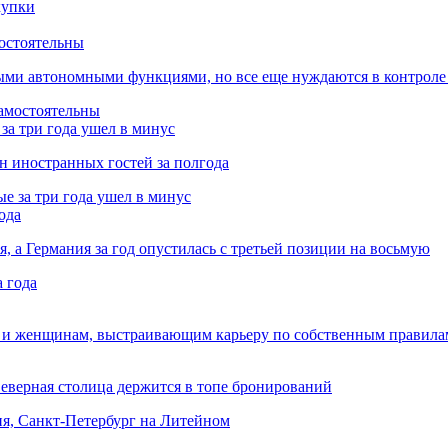
остоятельны
ыми автономными функциями, но все еще нуждаются в контроле
за три года ушел в минус
лн иностранных гостей за полгода
ода
я, а Германия за год опустилась с третьей позиции на восьмую
 и женщинам, выстраивающим карьеру по собственным правила
Северная столица держится в топе бронирований
ня, Санкт-Петербург на Литейном