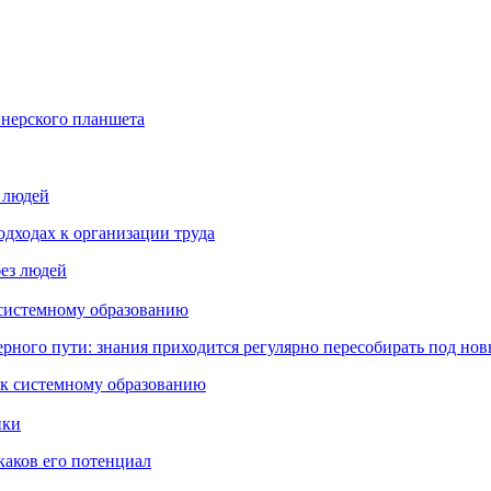
йнерского планшета
з людей
дходах к организации труда
 системному образованию
ьерного пути: знания приходится регулярно пересобирать под но
пки
каков его потенциал