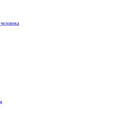
 человека
м