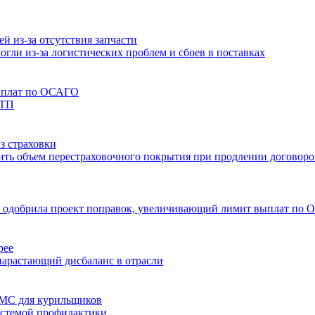
й из-за отсутствия запчасти
могли из-за логистических проблем и сбоев в поставках
выплат по ОСАГО
ДТП
з страховки
тить объем перестраховочного покрытия при продлении договоро
и одобрила проект поправок, увеличивающий лимит выплат по 
рее
нарастающий дисбаланс в отрасли
ОМС для курильщиков
истемой профилактики