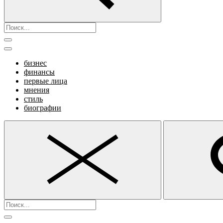
бизнес
финансы
первые лица
мнения
стиль
биографии