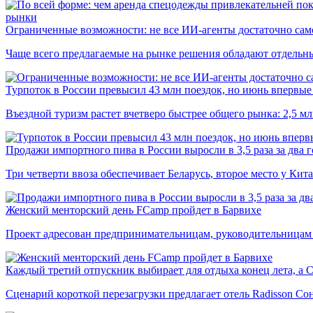
рынки
Ограниченные возможности: не все ИИ-агенты достаточно сам
Чаще всего предлагаемые на рынке решения обладают отдельн
Турпоток в России превысил 43 млн поездок, но июнь впервые 
Въездной туризм растет вчетверо быстрее общего рынка: 2,5 м
Продажи импортного пива в России выросли в 3,5 раза за два г
Три четверти ввоза обеспечивает Беларусь, второе место у Кита
Женский менторский день FCamp пройдет в Барвихе
Проект адресован предпринимательницам, руководительницам
Каждый третий отпускник выбирает для отдыха конец лета, а 
Сценарий короткой перезагрузки предлагает отель Radisson Со