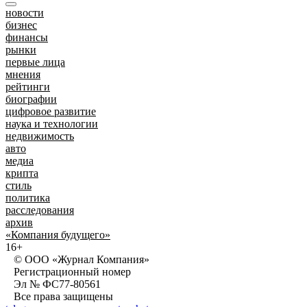
новости
бизнес
финансы
рынки
первые лица
мнения
рейтинги
биографии
цифровое развитие
наука и технологии
недвижимость
авто
медиа
крипта
стиль
политика
расследования
архив
«Компания будущего»
16+
© ООО «Журнал Компания»
Регистрационный номер
Эл № ФС77-80561
Все права защищены