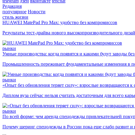
telegram
дзен
вконтакте
tenchat
Редакция
популярное
Новости
стиль жизни
HUAWEI MatePad Pro Max: удобство без компромиссов
Результаты тест-драйва нового высокопроизводительного диза
рынки
Умные производства: когда появятся и какими будут заводы бе
Промышленность переживает фундаментальные изменения в по
рынки
«Опыт без обновления теряет силу»: взрослые возвращаются к
Диплом вуза сейчас нельзя считать достаточным для всего кар
рынки
По всей форме: чем аренда спецодежды привлекательней поку
Почему шеринг спецодежды в России пока еще слабо развит и 