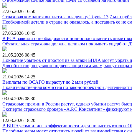
О возможной сделке написали СМИ со ссылкой на источники
27.05.2026
16:50
Страховая компания выплатила владельцу Toyota 13,7 млн рубле
Необходимой детали в стране не оказалось, а поставить ее не с
27.05.2026
10:45
В РСА заявили о необходимости полностью отменить лимит 
Обязательная страховка должна целиком покрывать ущерб от 
21.05.2026
08:45
Покрытие убытков от простоя из-за атаки БПЛА могут убрать и
Для объектов, регулярно подвергающихся атакам, могут сокра
21.04.2026
14:25
Выплаты по ОСАГО вырастут до 2 млн рублей
Правительственная комиссия по законопроектной деятельност
03.04.2026
08:30
Страховые премии в России растут, однако убытки растут быст
Эксперты страхового брокера «А.Р.С.Консалтинг» фиксируют 
12.03.2026
18:20
В ВШЭ усомнились в эффективности идеи повысить взносы 
Подобные меры могут отпугнуть людей от взаимодействия с с