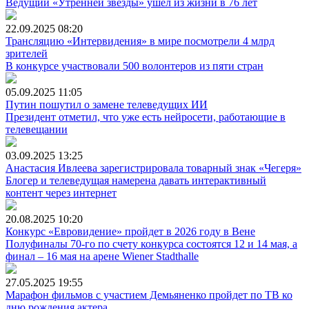
Ведущий «Утренней звезды» ушел из жизни в 76 лет
22.09.2025
08:20
Трансляцию «Интервидения» в мире посмотрели 4 млрд
зрителей
В конкурсе участвовали 500 волонтеров из пяти стран
05.09.2025
11:05
Путин пошутил о замене телеведущих ИИ
Президент отметил, что уже есть нейросети, работающие в
телевещании
03.09.2025
13:25
Анастасия Ивлеева зарегистрировала товарный знак «Чегеря»
Блогер и телеведущая намерена давать интерактивный
контент через интернет
20.08.2025
10:20
Конкурс «Евровидение» пройдет в 2026 году в Вене
Полуфиналы 70-го по счету конкурса состоятся 12 и 14 мая, а
финал – 16 мая на арене Wiener Stadthalle
27.05.2025
19:55
Марафон фильмов с участием Демьяненко пройдет по ТВ ко
дню рождения актера