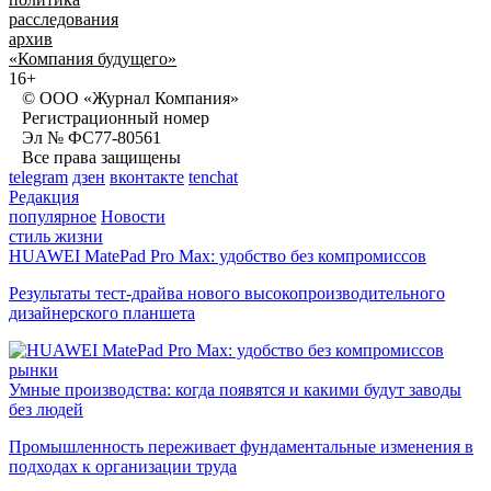
расследования
архив
«Компания будущего»
16+
© ООО «Журнал Компания»
Регистрационный номер
Эл № ФС77-80561
Все права защищены
telegram
дзен
вконтакте
tenchat
Редакция
популярное
Новости
стиль жизни
HUAWEI MatePad Pro Max: удобство без компромиссов
Результаты тест-драйва нового высокопроизводительного
дизайнерского планшета
рынки
Умные производства: когда появятся и какими будут заводы
без людей
Промышленность переживает фундаментальные изменения в
подходах к организации труда