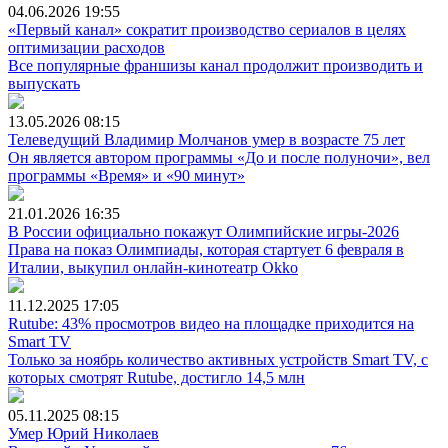
04.06.2026
19:55
«Первый канал» сократит производство сериалов в целях
оптимизации расходов
Все популярные франшизы канал продолжит производить и
выпускать
13.05.2026
08:15
Телеведущий Владимир Молчанов умер в возрасте 75 лет
Он является автором программы «До и после полуночи», вел
программы «Время» и «90 минут»
21.01.2026
16:35
В России официально покажут Олимпийские игры-2026
Права на показ Олимпиады, которая стартует 6 февраля в
Италии, выкупил онлайн-кинотеатр Okko
11.12.2025
17:05
Rutube: 43% просмотров видео на площадке приходится на
Smart TV
Только за ноябрь количество активных устройств Smart TV, с
которых смотрят Rutube, достигло 14,5 млн
05.11.2025
08:15
Умер Юрий Николаев