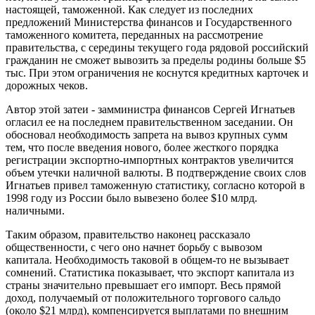
настоящей, таможенной. Как следует из последних
предложений Министерства финансов и Государственного
таможенного комитета, переданных на рассмотрение
правительства, с середины текущего года рядовой российский
гражданин не сможет вывозить за пределы родины больше $5
тыс. При этом ограничения не коснутся кредитных карточек и
дорожных чеков.
Автор этой затеи - замминистра финансов Сергей Игнатьев
огласил ее на последнем правительственном заседании. Он
обосновал необходимость запрета на вывоз крупных сумм
тем, что после введения нового, более жесткого порядка
регистрации экспортно-импортных контрактов увеличится
объем утечки наличной валюты. В подтверждение своих слов
Игнатьев привел таможенную статистику, согласно которой в
1998 году из России было вывезено более $10 млрд.
наличными.
Таким образом, правительство наконец рассказало
общественности, с чего оно начнет борьбу с вывозом
капитала. Необходимость таковой в общем-то не вызывает
сомнений. Статистика показывает, что экспорт капитала из
страны значительно превышает его импорт. Весь прямой
доход, получаемый от положительного торгового сальдо
(около $21 млрд), компенсируется выплатами по внешним