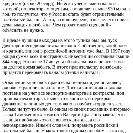
кредитам (около 20 млрд). Но если учесть вывоз валюты,
которой, по некоторым оценкам, составляет свыше $30 млрд в
год, то получится, что у России опять будет отрицательный
платежный баланс. А это, в свою очередь, означает, что новая
девальвация неизбежна. Чем грозит такой сценарий -
объяснять не нужно.
В идеале лучшим выходом из этого тупика был бы пуск
двустороннего движения капиталов. Собственно, такой, хотя
и краткий, эпизод в российской истории уже был. В 1997 году
общая сумма всех иностранных инвестиций составила свыше
$44 млрд. Но после 17 августа об идеальном варианте стоит
на долгое время забыть. В итоге правительству неизбежно
придется перекрывать каналы утечки капитала.
Оглашение зарисовок правительственных идей оставляет,
однако, странное впечатление. Логика чиновников такова:
поставив на учет все экспортно-импортные контракты, под
прикрытием которых вывозится капитал, и перекрыв
движение наличных денег, можно разрубить гордиев узел.
Только не тут-то было. В одном из своих последних интервью
глава Таможенного комитета Валерий Драганов заявил, что
главная проблема - это не вывоз капитала, а его
невозвращение. Иными словами, поправить российский
платежный баланс можно только одним способом - взяв под