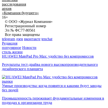
расследования
архив
«Компания будущего»
16+
© ООО «Журнал Компания»
Регистрационный номер
Эл № ФС77-80561
Все права защищены
telegram
дзен
вконтакте
tenchat
Редакция
популярное
Новости
стиль жизни
HUAWEI MatePad Pro Max: удобство без компромиссов
Результаты тест-драйва нового высокопроизводительного
дизайнерского планшета
рынки
Умные производства: когда появятся и какими будут заводы
без людей
Промышленность переживает фундаментальные изменения в
подходах к организации труда