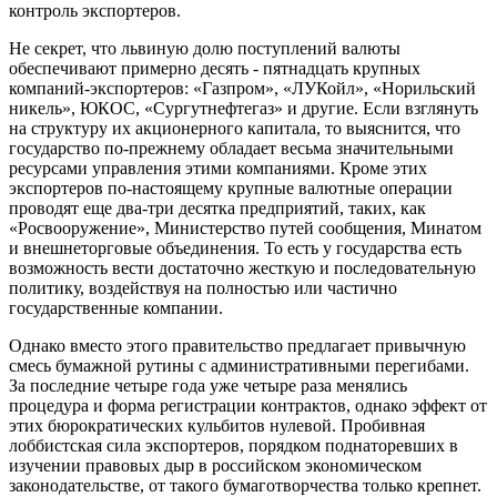
контроль экспортеров.
Не секрет, что львиную долю поступлений валюты
обеспечивают примерно десять - пятнадцать крупных
компаний-экспортеров: «Газпром», «ЛУКойл», «Норильский
никель», ЮКОС, «Сургутнефтегаз» и другие. Если взглянуть
на структуру их акционерного капитала, то выяснится, что
государство по-прежнему обладает весьма значительными
ресурсами управления этими компаниями. Кроме этих
экспортеров по-настоящему крупные валютные операции
проводят еще два-три десятка предприятий, таких, как
«Росвооружение», Министерство путей сообщения, Минатом
и внешнеторговые объединения. То есть у государства есть
возможность вести достаточно жесткую и последовательную
политику, воздействуя на полностью или частично
государственные компании.
Однако вместо этого правительство предлагает привычную
смесь бумажной рутины с административными перегибами.
За последние четыре года уже четыре раза менялись
процедура и форма регистрации контрактов, однако эффект от
этих бюрократических кульбитов нулевой. Пробивная
лоббистская сила экспортеров, порядком поднаторевших в
изучении правовых дыр в российском экономическом
законодательстве, от такого бумаготворчества только крепнет.