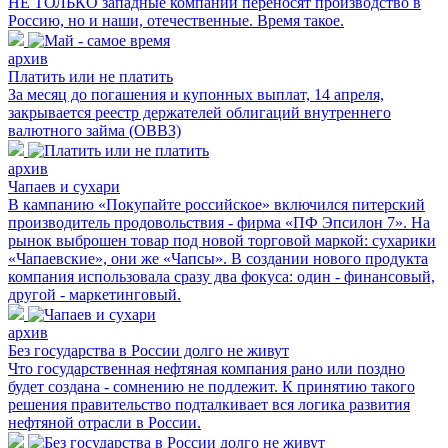
НЕ ТОЛЬКО западные компании переносят производство в
Россию, но и наши, отечественные. Время такое.
архив
Платить или не платить
За месяц до погашения и купонных выплат, 14 апреля,
закрывается реестр держателей облигаций внутреннего
валютного займа (ОВВЗ)
архив
Чапаев и сухари
В кампанию «Покупайте российское» включился питерский
производитель продовольствия - фирма «ПФ Эпсилон 7». На
рынок выброшен товар под новой торговой маркой: сухарики
«Чапаевские», они же «Чапсы». В создании нового продукта
компания использовала сразу два фокуса: один - финансовый,
другой - маркетинговый.
архив
Без государства в России долго не живут
Что государственная нефтяная компания рано или поздно
будет создана - сомнению не подлежит. К принятию такого
решения правительство подталкивает вся логика развития
нефтяной отрасли в России.