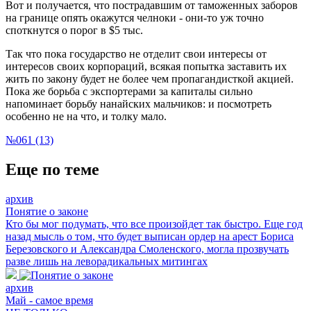
Вот и получается, что пострадавшим от таможенных заборов
на границе опять окажутся челноки - они-то уж точно
споткнутся о порог в $5 тыс.
Так что пока государство не отделит свои интересы от
интересов своих корпораций, всякая попытка заставить их
жить по закону будет не более чем пропагандисткой акцией.
Пока же борьба с экспортерами за капиталы сильно
напоминает борьбу нанайских мальчиков: и посмотреть
особенно не на что, и толку мало.
№061 (13)
Еще по теме
архив
Понятие о законе
Кто бы мог подумать, что все произойдет так быстро. Еще год
назад мысль о том, что будет выписан ордер на арест Бориса
Березовского и Александра Смоленского, могла прозвучать
разве лишь на леворадикальных митингах
архив
Май - самое время