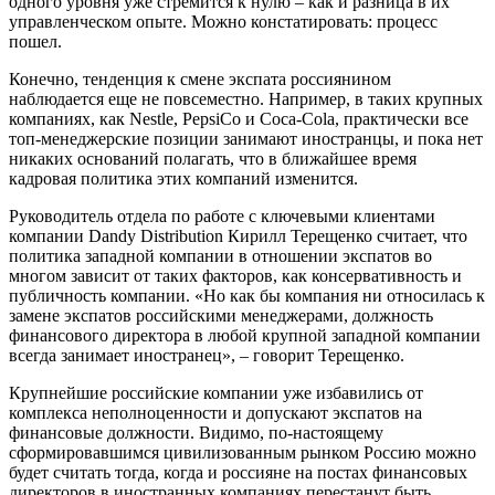
одного уровня уже стремится к нулю – как и разница в их
управленческом опыте. Можно констатировать: процесс
пошел.
Конечно, тенденция к смене экспата россиянином
наблюдается еще не повсеместно. Например, в таких крупных
компаниях, как Nestle, PepsiCo и Coca-Cola, практически все
топ-менеджерские позиции занимают иностранцы, и пока нет
никаких оснований полагать, что в ближайшее время
кадровая политика этих компаний изменится.
Руководитель отдела по работе с ключевыми клиентами
компании Dandy Distribution Кирилл Терещенко считает, что
политика западной компании в отношении экспатов во
многом зависит от таких факторов, как консервативность и
публичность компании. «Но как бы компания ни относилась к
замене экспатов российскими менеджерами, должность
финансового директора в любой крупной западной компании
всегда занимает иностранец», – говорит Терещенко.
Крупнейшие российские компании уже избавились от
комплекса неполноценности и допускают экспатов на
финансовые должности. Видимо, по-настоящему
сформировавшимся цивилизованным рынком Россию можно
будет считать тогда, когда и россияне на постах финансовых
директоров в иностранных компаниях перестанут быть