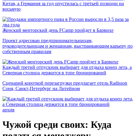
Китая, а Германия за год опустилась с третьей позиции на
восьмую
Женский менторский день FCamp пройдет в Барвихе
Проект адресован предпринимательницам,
руководительницам и женщинам, выстраивающим карьеру по
собственным правилам
Каждый третий отпускник выбирает для отдыха конец лета, а
Северная столица держится в топе бронирований
Сценарий короткой перезагрузки предлагает отель Radisson
Соня, Санкт-Петербург на Литейном
архив
Чужой среди своих: Куда
податься менеджеру-