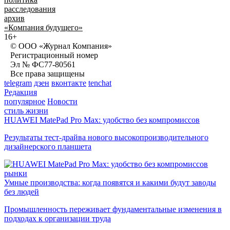
расследования
архив
«Компания будущего»
16+
© ООО «Журнал Компания»
Регистрационный номер
Эл № ФС77-80561
Все права защищены
telegram
дзен
вконтакте
tenchat
Редакция
популярное
Новости
стиль жизни
HUAWEI MatePad Pro Max: удобство без компромиссов
Результаты тест-драйва нового высокопроизводительного
дизайнерского планшета
рынки
Умные производства: когда появятся и какими будут заводы
без людей
Промышленность переживает фундаментальные изменения в
подходах к организации труда