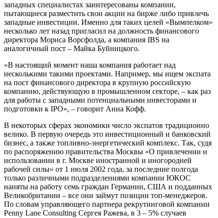
западных специалистах заинтересованы компании,
пытающиеся разместить свои акции на бирже либо привлечь
западные инвестиции. Именно для таких целей «Вымпелком»
несколько лет назад пригласил на должность финансового
директора Мориса Ворсфолда, а компания IBS на
аналогичный пост – Майка Буйницкого.
«В настоящий момент наша компания работает над
несколькими такими проектами. Например, мы ищем экспата
на пост финансового директора в крупную российскую
компанию, действующую в промышленном секторе, – как раз
для работы с западными потенциальными инвесторами и
подготовки к IPO», – говорит Анна Кофф.
В некоторых сферах экономики число экспатов традиционно
велико. В первую очередь это инвестиционный и банковский
бизнес, а также топливно-энергетический комплекс. Так, судя
по распоряжению правительства Москвы «О привлечении и
использовании в г. Москве иностранной и иногородней
рабочей силы» от 1 июля 2002 года, за последние полгода
только различными подразделениями компании ЮКОС
наняты на работу семь граждан Германии, США и подданных
Великобритании – все они займут позиции топ-менеджеров.
По словам управляющего партнера рекрутинговой компании
Penny Lane Consulting Сергея Ражева, в 3 – 5% случаев