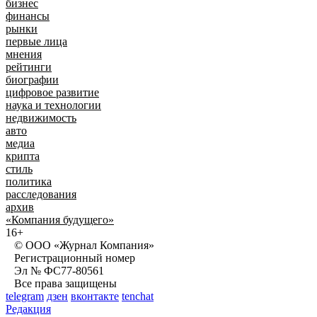
бизнес
финансы
рынки
первые лица
мнения
рейтинги
биографии
цифровое развитие
наука и технологии
недвижимость
авто
медиа
крипта
стиль
политика
расследования
архив
«Компания будущего»
16+
© ООО «Журнал Компания»
Регистрационный номер
Эл № ФС77-80561
Все права защищены
telegram
дзен
вконтакте
tenchat
Редакция