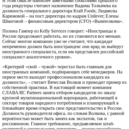
В этом смысле наиболее заметными событиями прошлого
года рекрутеры считают назначение Вадима Толкачева на
должность генерального директора Kraft Foods; Людмилы
Каримовой – на пост директора по кадрам Unilever; Елены
Шматовой – финансовым директором (CFO) «Вымпелкома».
Полина Гампер из Kelly Services говорит: «Иностранцы в
России продолжают работать, но их становится все меньше.
Сейчас многие компании уже не считают, что кандидат
непременно должен быть иностранцем: они вряд ли выберут
иностранного специалиста, если им представлен российский
специалист аналогичного уровня».
«Критерий «свой – чужой» перестал быть главным для
иностранных компаний, подбирающих себе менеджеров. На
первое место выходит профессионализм кандидата на
должность», – считает Вячеслав Волков и приводит пример из
собственной практики. В настоящий момент компания
СЛАВА/IIC Partners занята отбором кандидатов по заказу
крупной мультинациональной корпорации, работающей в
секторе товаров народного потребления и планирующей в
ближайшее время открыть свое представительство в России.
Должность руководителя офиса, по словам Волкова, с равной
вероятностью может быть занята как экспатом, так и
россиянином. Главное требование, предъявляемое штаб-
квартирой к генеральному директору, – знание российского