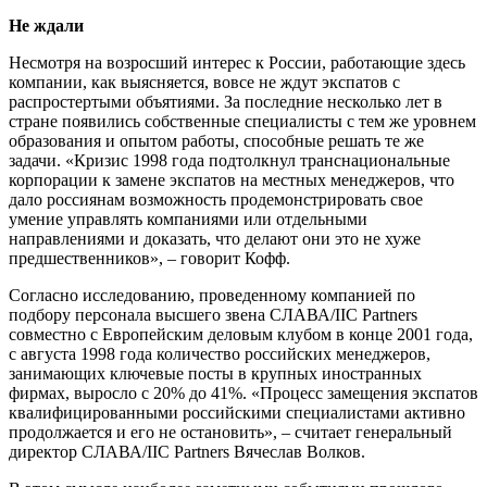
Не ждали
Несмотря на возросший интерес к России, работающие здесь
компании, как выясняется, вовсе не ждут экспатов с
распростертыми объятиями. За последние несколько лет в
стране появились собственные специалисты с тем же уровнем
образования и опытом работы, способные решать те же
задачи. «Кризис 1998 года подтолкнул транснациональные
корпорации к замене экспатов на местных менеджеров, что
дало россиянам возможность продемонстрировать свое
умение управлять компаниями или отдельными
направлениями и доказать, что делают они это не хуже
предшественников», – говорит Кофф.
Согласно исследованию, проведенному компанией по
подбору персонала высшего звена СЛАВА/IIC Partners
совместно с Европейским деловым клубом в конце 2001 года,
с августа 1998 года количество российских менеджеров,
занимающих ключевые посты в крупных иностранных
фирмах, выросло с 20% до 41%. «Процесс замещения экспатов
квалифицированными российскими специалистами активно
продолжается и его не остановить», – считает генеральный
директор СЛАВА/IIC Partners Вячеслав Волков.