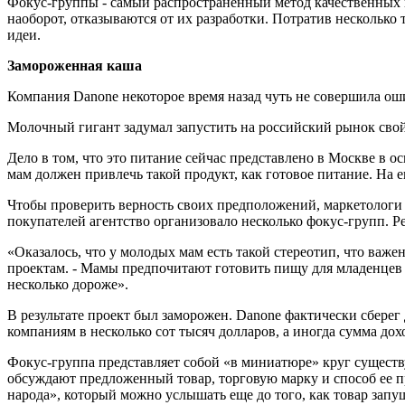
Фокус-группы - самый распространенный метод качественных 
наоборот, отказываются от их разработки. Потратив несколько
идеи.
Замороженная каша
Компания Danone некоторое время назад чуть не совершила оши
Молочный гигант задумал запустить на российский рынок свой
Дело в том, что это питание сейчас представлено в Москве в
мам должен привлечь такой продукт, как готовое питание. На 
Чтобы проверить верность своих предположений, маркетологи 
покупателей агентство организовало несколько фокус-групп. 
«Оказалось, что у молодых мам есть такой стереотип, что важе
проектам. - Мамы предпочитают готовить пищу для младенцев 
несколько дороже».
В результате проект был заморожен. Danone фактически сберег
компаниям в несколько сот тысяч долларов, а иногда сумма дох
Фокус-группа представляет собой «в миниатюре» круг сущест
обсуждают предложенный товар, торговую марку и способ ее 
народа», который можно услышать еще до того, как товар запу