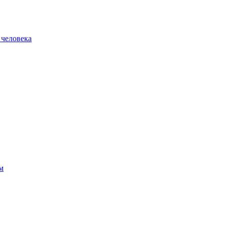
 человека
м