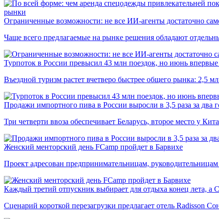
рынки
Ограниченные возможности: не все ИИ-агенты достаточно сам
Чаще всего предлагаемые на рынке решения обладают отдельн
Турпоток в России превысил 43 млн поездок, но июнь впервые 
Въездной туризм растет вчетверо быстрее общего рынка: 2,5 м
Продажи импортного пива в России выросли в 3,5 раза за два г
Три четверти ввоза обеспечивает Беларусь, второе место у Кита
Женский менторский день FCamp пройдет в Барвихе
Проект адресован предпринимательницам, руководительницам
Каждый третий отпускник выбирает для отдыха конец лета, а 
Сценарий короткой перезагрузки предлагает отель Radisson Со