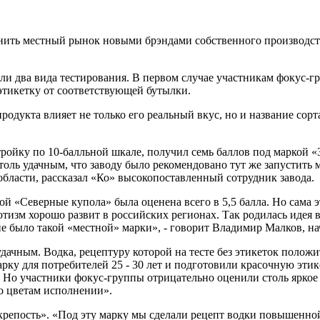
лнить местный рынок новыми брэндами собственного производст
и два вида тестирования. В первом случае участникам фокус-гр
этикетку от соответствующей бутылки.
родукта влияет не только его реальный вкус, но и название сор
ойку по 10-балльной шкале, получил семь баллов под маркой «З
оль удачным, что заводу было рекомендовано тут же запустить м
области, рассказал «Ко» высокопоставленный сотрудник завода.
ой «Северные купола» была оценена всего в 5,5 балла. Но сама
тизм хорошо развит в российских регионах. Так родилась идея 
е было такой «местной» марки», - говорит Владимир Малков, на
ачным. Водка, рецептуру которой на тесте без этикеток полож
ку для потребителей 25 - 30 лет и подготовили красочную этик
- Но участники фокус-группы отрицательно оценили столь яркое 
по цветам исполнении».
репость». «Под эту марку мы сделали рецепт водки повышенной 