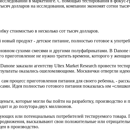
исследований в маркетинге. С помощью тестирования в фокус-г
 тысяч долларов на исследования, компании экономят сотни тыс
бку стоимостью в несколько сот тысяч долларов.
 новый продукт - детское питание, полностью готовое к употре
 основном сухими смесями и другими полуфабрикатами. В Danone
его приготовление не нужно тратить времени, которого у женщин 
Danone заказали агентству Ultex Market Research провести тес
Результаты оказались ошеломляющими. Москвички отвергли идею
н сам процесс приготовления питания для своего ребенка, - расс
сами. Идея полностью готового питания показалась им «слишком
 деньги, которые могли бы пойти на разработку, производство 
одит и до полутора-двух миллионов.
вующих или потенциальных потребителей тестируемого товара. 
продвижения, высказывают свои положительные или отрицательн
щен в производство.