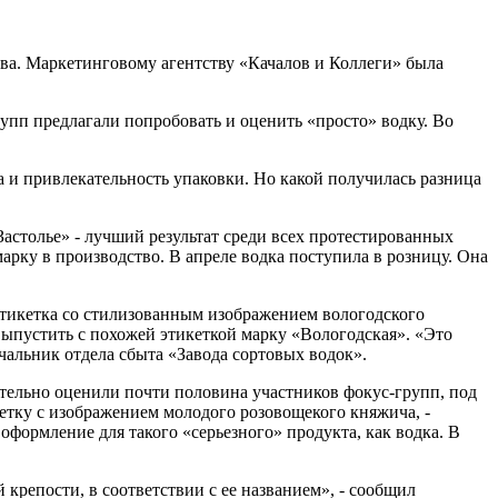
ва. Маркетинговому агентству «Качалов и Коллеги» была
упп предлагали попробовать и оценить «просто» водку. Во
та и привлекательность упаковки. Но какой получилась разница
астолье» - лучший результат среди всех протестированных
арку в производство. В апреле водка поступила в розницу. Она
 этикетка со стилизованным изображением вологодского
выпустить с похожей этикеткой марку «Вологодская». «Это
чальник отдела сбыта «Завода сортовых водок».
ительно оценили почти половина участников фокус-групп, под
етку с изображением молодого розовощекого княжича, -
оформление для такого «серьезного» продукта, как водка. В
крепости, в соответствии с ее названием», - сообщил