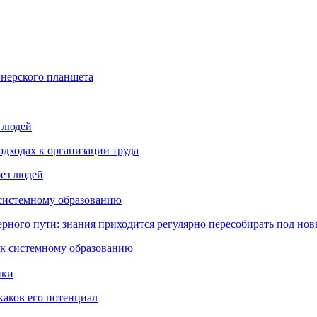
йнерского планшета
з людей
дходах к организации труда
 системному образованию
ьерного пути: знания приходится регулярно пересобирать под но
пки
каков его потенциал