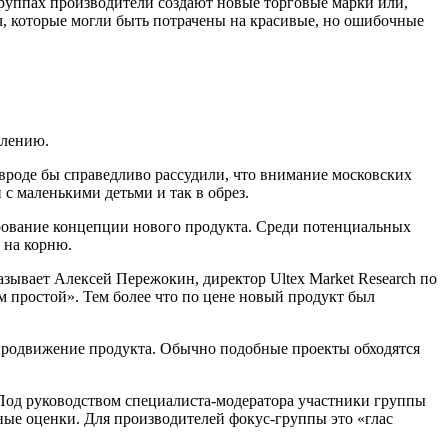
руппах производители создают новые торговые марки или,
яч, которые могли быть потрачены на красивые, но ошибочные
блению.
 вроде бы справедливо рассудили, что внимание московских
с маленькими детьми и так в обрез.
тирование концепции нового продукта. Среди потенциальных
 на корню.
казывает Алексей Пережокин, директор Ultex Market Research по
 простой». Тем более что по цене новый продукт был
и продвижение продукта. Обычно подобные проекты обходятся
Под руководством специалиста-модератора участники группы
ые оценки. Для производителей фокус-группы это «глас