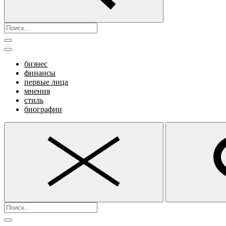
бизнес
финансы
первые лица
мнения
стиль
биографии