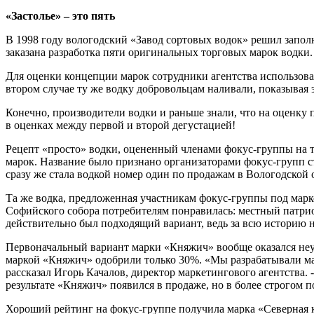
«Застолье» – это пять
В 1998 году вологодский «Завод сортовых водок» решил запо
заказана разработка пяти оригинальных торговых марок водки.
Для оценки концепции марок сотрудники агентства использовал
втором случае ту же водку добровольцам наливали, показывая 
Конечно, производители водки и раньше знали, что на оценку п
в оценках между первой и второй дегустацией!
Рецепт «просто» водки, оцененный членами фокус-группы на тр
марок. Название было признано организаторами фокус-групп ст
сразу же стала водкой номер один по продажам в Вологодской 
Та же водка, предложенная участникам фокус-группы под марк
Софийского собора потребителям понравилась: местный патрио
действительно был подходящий вариант, ведь за всю историю н
Первоначальный вариант марки «Княжич» вообще оказался неуд
маркой «Княжич» одобрили только 30%. «Мы разрабатывали мар
рассказал Игорь Качалов, директор маркетингового агентства. 
результате «Княжич» появился в продаже, но в более строгом 
Хороший рейтинг на фокус-группе получила марка «Северная к