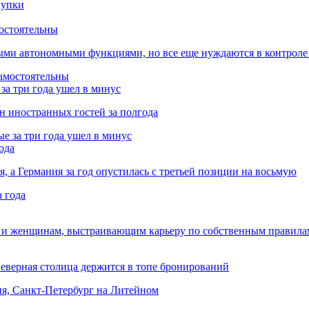
остоятельны
ыми автономными функциями, но все еще нуждаются в контроле
за три года ушел в минус
лн иностранных гостей за полгода
ода
я, а Германия за год опустилась с третьей позиции на восьмую
 и женщинам, выстраивающим карьеру по собственным правила
Северная столица держится в топе бронирований
ня, Санкт-Петербург на Литейном