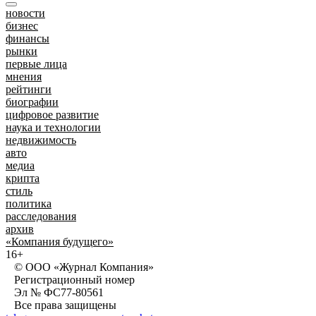
новости
бизнес
финансы
рынки
первые лица
мнения
рейтинги
биографии
цифровое развитие
наука и технологии
недвижимость
авто
медиа
крипта
стиль
политика
расследования
архив
«Компания будущего»
16+
© ООО «Журнал Компания»
Регистрационный номер
Эл № ФС77-80561
Все права защищены