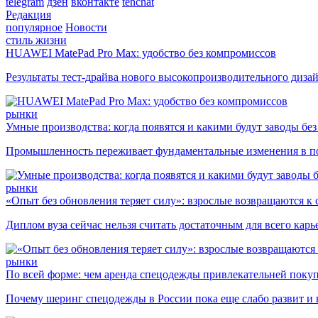
telegram
дзен
вконтакте
tenchat
Редакция
популярное
Новости
стиль жизни
HUAWEI MatePad Pro Max: удобство без компромиссов
Результаты тест-драйва нового высокопроизводительного диза
рынки
Умные производства: когда появятся и какими будут заводы бе
Промышленность переживает фундаментальные изменения в по
рынки
«Опыт без обновления теряет силу»: взрослые возвращаются к
Диплом вуза сейчас нельзя считать достаточным для всего кар
рынки
По всей форме: чем аренда спецодежды привлекательней поку
Почему шеринг спецодежды в России пока еще слабо развит и 