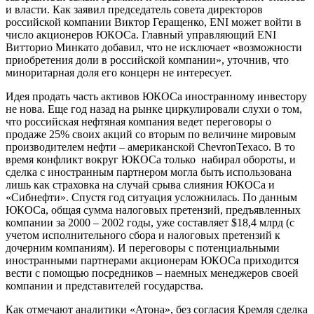
и власти. Как заявил председатель совета директоров
российской компании Виктор Геращенко, ENI может войти в
число акционеров ЮКОСа. Главный управляющий ENI
Витторио Минкато добавил, что не исключает «возможности
приобретения доли в российской компании», уточнив, что
миноритарная доля его концерн не интересует.
Идея продать часть активов ЮКОСа иностранному инвестору
не нова. Еще год назад на рынке циркулировали слухи о том,
что российская нефтяная компания ведет переговоры о
продаже 25% своих акций со вторым по величине мировым
производителем нефти – американской ChevronTexaco. В то
время конфликт вокруг ЮКОСа только
набирал обороты, и
сделка с иностранным партнером могла быть использована
лишь как страховка на случай срыва слияния ЮКОСа и
«Сибнефти». Спустя год ситуация усложнилась. По данным
ЮКОСа, общая сумма налоговых претензий, предъявленных
компании за 2000 – 2002 годы, уже составляет $18,4 млрд (с
учетом исполнительного сбора и налоговых претензий к
дочерним компаниям). И переговоры с потенциальными
иностранными партнерами акционерам ЮКОСа приходится
вести с помощью посредников – наемных менеджеров своей
компании и представителей государства.
Как отмечают аналитики «Атона», без согласия Кремля сделка