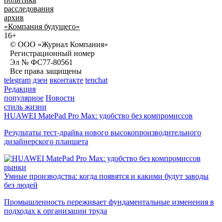
расследования
архив
«Компания будущего»
16+
© ООО «Журнал Компания»
Регистрационный номер
Эл № ФС77-80561
Все права защищены
telegram
дзен
вконтакте
tenchat
Редакция
популярное
Новости
стиль жизни
HUAWEI MatePad Pro Max: удобство без компромиссов
Результаты тест-драйва нового высокопроизводительного
дизайнерского планшета
рынки
Умные производства: когда появятся и какими будут заводы
без людей
Промышленность переживает фундаментальные изменения в
подходах к организации труда