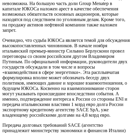
невозможна. На большую часть доли Group Menatep в
капитале ЮКОСа наложен арест в качестве обеспечения
возможных обязательств основных акционеров, которые
находятся под следствием по уголовным делам. Кроме того,
на продажу активов нефтяной компании также наложен
запрет.
Очевидно, что судьба ЮКОСа является темой для обсуждения
высокопоставленных чиновников. В начале ноября
итальянский премьер-министр Сильвио Берлускони провел
переговоры со своим российским другом Владимиром
Путиным. По официальной информации, руководители двух
государств обсуждали в том числе и вопросы
«взаимодействия в сфере энергетики». Эта расплывчатая
формулировка вполне может обозначать беседу двух
политиков, имеющих давние и хорошие взаимоотношения, о
будущем ЮКОСа. Косвенно на взаимопонимание сторон
могут указывать происшедшие впоследствии события. А
именно, подтверждение интереса к России со стороны ENI и
передача итальянскими властями 1 млрд евро долга России
экспортному кредитному агентству SACE SpA, уже
владеющему российскими долгами на 4,8 млрд евро.
Передача долговых требований SACE (агентство
принадлежит министерству экономики и финансов Италии)