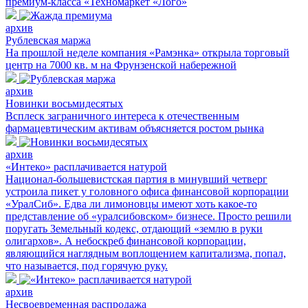
премиум-класса «Техномаркет «Лого»
архив
Рублевская маржа
На прошлой неделе компания «Рамэнка» открыла торговый
центр на 7000 кв. м на Фрунзенской набережной
архив
Новинки восьмидесятых
Всплеск заграничного интереса к отечественным
фармацевтическим активам объясняется ростом рынка
архив
«Интеко» расплачивается натурой
Национал-большевистская партия в минувший четверг
устроила пикет у головного офиса финансовой корпорации
«УралСиб». Едва ли лимоновцы имеют хоть какое-то
представление об «уралсибовском» бизнесе. Просто решили
поругать Земельный кодекс, отдающий «землю в руки
олигархов». А небоскреб финансовой корпорации,
являющийся наглядным воплощением капитализма, попал,
что называется, под горячую руку.
архив
Несвоевременная распродажа