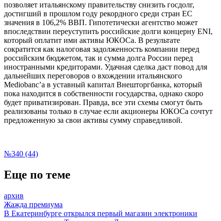
позволяет итальянскому правительству снизить госдолг,
достигший в прошлом году рекордного среди стран ЕС
значения в 106,2% ВВП. Гипотетически агентство может
впоследствии переуступить российские долги концерну E
NI
,
который оплатит ими активы ЮКОСа. В результате
сократится как налоговая задолженность компании перед
российским бюджетом, так и сумма долга России перед
иностранными кредиторами. Удачная сделка даст повод для
дальнейших переговоров о вхождении итальянского
Mediobanc’a в уставный капитал Внешторгбанка, который
пока находится в собственности государства, однако скоро
будет приватизирован. Правда, все эти схемы смогут быть
реализованы только в случае если акционеры ЮКОСа сочтут
предложенную за свои активы сумму справедливой.
№340 (44)
Еще по теме
архив
Жажда премиума
В Екатеринбурге открылся первый магазин электроники