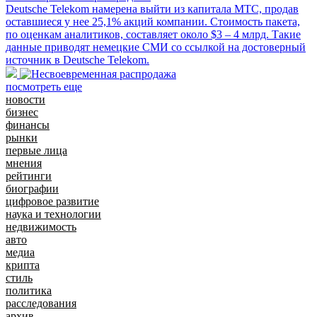
Deutsche Telekom намерена выйти из капитала МТС, продав
оставшиеся у нее 25,1% акций компании. Стоимость пакета,
по оценкам аналитиков, составляет около $3 – 4 млрд. Такие
данные приводят немецкие СМИ со ссылкой на достоверный
источник в Deutsche Telekom.
посмотреть еще
новости
бизнес
финансы
рынки
первые лица
мнения
рейтинги
биографии
цифровое развитие
наука и технологии
недвижимость
авто
медиа
крипта
стиль
политика
расследования
архив