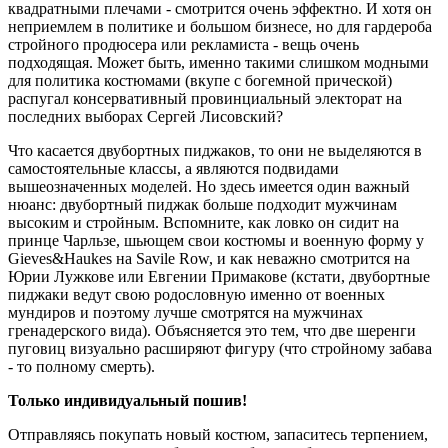
квадратными плечами - смотрится очень эффектно. И хотя он
неприемлем в политике и большом бизнесе, но для гардероба
стройного продюсера или рекламиста - вещь очень
подходящая. Может быть, именно такими слишком модными
для политика костюмами (вкупе с богемной прической)
распугал консервативный провинциальный электорат на
последних выборах Сергей Лисовский?
Что касается двубортных пиджаков, то они не выделяются в
самостоятельные классы, а являются подвидами
вышеозначенных моделей. Но здесь имеется один важный
нюанс: двубортный пиджак больше подходит мужчинам
высоким и стройным. Вспомните, как ловко он сидит на
принце Чарльзе, шьющем свои костюмы и военную форму у
Gieves&Haukes на Savile Row, и как неважно смотрится на
Юрии Лужкове или Евгении Примакове (кстати, двубортные
пиджаки ведут свою родословную именно от военных
мундиров и поэтому лучше смотрятся на мужчинах
гренадерского вида). Объясняется это тем, что две шеренги
пуговиц визуально расширяют фигуру (что стройному забава
- то полному смерть).
Только индивидуальный пошив!
Отправляясь покупать новый костюм, запаситесь терпением,