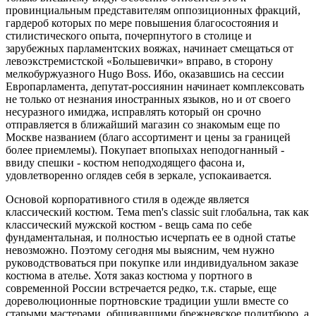
провинциальным представителям оппозиционных фракций,
гардероб которых по мере повышения благосостояния и
стилистического опыта, почерпнутого в столице и
зарубежных парламентских вояжах, начинает смещаться от
левоэкстремистской «Большевички» вправо, в сторону
мелкобуржуазного Нugo Boss. Ибо, оказавшись на сессии
Европарламента, депутат-россиянин начинает комплексовать
не только от незнания иностранных языков, но и от своего
несуразного имиджа, исправлять который он срочно
отправляется в ближайший магазин со знакомым еще по
Москве названием (благо ассортимент и цены за границей
более приемлемы). Покупает впопыхах неподогнанный -
ввиду спешки - костюм неподходящего фасона и,
удовлетворенно оглядев себя в зеркале, успокаивается.
Основой корпоративного стиля в одежде является
классический костюм. Тема men's classic suit глобальна, так как
классический мужской костюм - вещь сама по себе
фундаментальная, и полностью исчерпать ее в одной статье
невозможно. Поэтому сегодня мы выясним, чем нужно
руководствоваться при покупке или индивидуальном заказе
костюма в ателье. Хотя заказ костюма у портного в
современной России встречается редко, т.к. старые, еще
дореволюционные портновские традиции ушли вместе со
старыми мастерами, обшивавшими брежневское политбюро, а