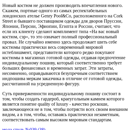
Новый костюм не должен производить впечатления нового.
Скажем, портные одного из самых респектабельных
лондонских ателье Genry Pool&Co, расположенного на Cork
Street и бывшего поставщиком одежды для дворов Пруссии,
Японии, Персии, Эфиопии, Египта и России, считают, что
если их клиенту сделают комплимент типа «На вас новый
костюм, сэр», то это означает полный профессиональный
провал. Не случайно именно здесь продолжает шить себе
костюмы практически весь современный мировой
истеблишмент, представители которого редко покупают
костюмы в магазинах готовой одежды, отдавая предпочтение
индивидуальному пошиву, который соответственно требует
больших финансовых и временных затрат. Эти затраты,
несомненно, оправдываются безупречным соответствием
индпошива меркам заказчика в отличие от готовой одежды,
рассчитанной на усредненную фигуру.
Суть приверженности индивидуальному пошиву состоит в
том, чтобы создать гардероб, краеугольным камнем которого
является понятие quality of luxury - качество роскоши,
заключающееся не в том, чтобы потрясти всех своим внешним
видом, а в том, чтобы, оставаясь практически незаметным,
соответствовать самым высоким мировым стандартам.
мода
стиль
№039 (38)