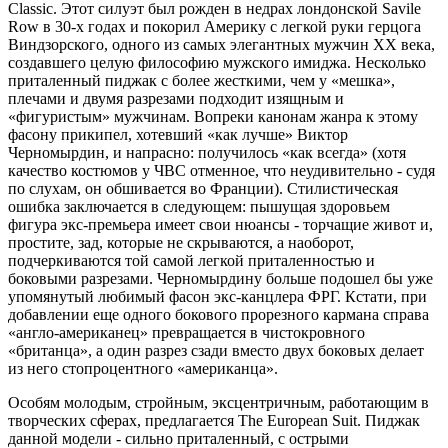
Classic. Этот силуэт был рожден в недрах лондонской Savile
Row в 30-х годах и покорил Америку с легкой руки герцога
Виндзорского, одного из самых элегантных мужчин ХХ века,
создавшего целую философию мужского имиджа. Несколько
приталенный пиджак с более жесткими, чем у «мешка»,
плечами и двумя разрезами подходит изящным и
«фигуристым» мужчинам. Вопреки канонам жанра к этому
фасону прикипел, хотевший «как лучше» Виктор
Черномырдин, и напрасно: получилось «как всегда» (хотя
качество костюмов у ЧВС отменное, что неудивительно - судя
по слухам, он обшивается во Франции). Стилистическая
ошибка заключается в следующем: пышущая здоровьем
фигура экс-премьера имеет свои нюансы - торчащие живот и,
простите, зад, которые не скрываются, а наоборот,
подчеркиваются той самой легкой приталенностью и
боковыми разрезами. Черномырдину больше подошел бы уже
упомянутый любимый фасон экс-канцлера ФРГ. Кстати, при
добавлении еще одного бокового прорезного кармана справа
«англо-американец» превращается в чистокровного
«британца», а один разрез сзади вместо двух боковых делает
из него стопроцентного «американца».
Особям молодым, стройным, эксцентричным, работающим в
творческих сферах, предлагается The European Suit. Пиджак
данной модели - сильно приталенный, с острыми