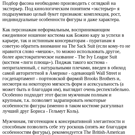
Подбор фасона необходимо производить с оглядкой на
экстерьер. Под кинологическим понятием «экстерьер» я
подразумеваю целый букет признаков: комплекция, рост,
индивидуальные особенности фигуры и даже характера.
Как персонажам неформальным, воспринимающим
ежедневное ношение костюма как Божию кару за успехи в
карьере, так и истинным консерваторам - пуританам я
советую обратить внимание на The Sack Suit (если кому-то не
нравится слово «мешок», то можно использовать другое,
более аристократическое название - The Ivy League Suit
(костюм «лиги плюща»). Пиджак такого костюма -
неприталенный, с натуральными плечами, введен в обиход
самой авторитетной в Америке - одевающей Wall Street и
госдепартамент - портновской фирмой Brooks Brothers и,
несмотря на некоторую мягкость форм и асексуальность (а
может быть и благодаря им), выглядит очень респектабельно.
Особенно подходит этот фасон мужчинам полным и
крупным, т.к. позволяет задрапировать некоторые
особенности фигуры (именно в таком костюме разгуливал
лучший друг Бориса - Гельмут Коль).
Мужчинам, тяготеющим к консервативной элегантности и
способным позволить себе эту роскошь (опять же благодаря
особенностям фигуры), рекомендуется The British-American