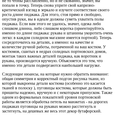
не то чтобы расслабленно, но и не скованно, значит, вы
попали в точку. Теперь снова уприте свой капризно-
критический взгляд в зеркало и изучите соответствие своего
роста длине пиджака. Для этого, стоя прямо и свободно,
опустив руки, вы в идеале должны суметь ухватить полы
пиджака. Если вам этого не удалось, значит, одежа либо
слишком длинна, либо слишком коротка (ориентируйтесь
именно по длине пиджака: рукава и штанины укоротить очень
легко: в каждом солидном магазине имеется портной). Теперь
сосредоточьтесь на деталях, а именно: на качестве и
количестве ручной работы, потраченной на ваш костюм. У
костюмов, сшитых в недрах солидных портновских домов,
монтаж таких важных деталей пиджака, как воротник и
рукава, производится вручную. Объясняется это тем, что
именно эти детали подвергаются наибольшей нагрузке.
Следующие нюансы, на которые нужно обратить внимание:
общая симметрия и корректный подгон рисунка ткани, из
которой выкроены детали костюма (особенно это касается
тканей в полоску ), пуговицы костюма, которые должны быть
пришиты надежно, вручную и с некоторым припуском. Также
одним из формальных показателей уровня портновской
работы является обработка петель на манжетах - на дорогих
пиджаках пуговицы на рукавах можно расстегнуть и
застегнуть, на дешевых же весь этот декор бутафорский.