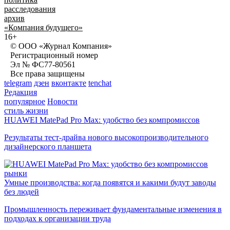
расследования
архив
«Компания будущего»
16+
© ООО «Журнал Компания»
Регистрационный номер
Эл № ФС77-80561
Все права защищены
telegram
дзен
вконтакте
tenchat
Редакция
популярное
Новости
стиль жизни
HUAWEI MatePad Pro Max: удобство без компромиссов
Результаты тест-драйва нового высокопроизводительного
дизайнерского планшета
рынки
Умные производства: когда появятся и какими будут заводы
без людей
Промышленность переживает фундаментальные изменения в
подходах к организации труда