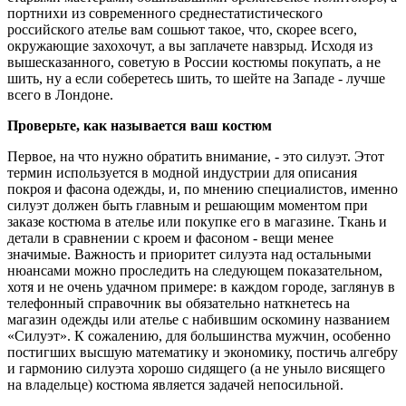
портнихи из современного среднестатистического
российского ателье вам сошьют такое, что, скорее всего,
окружающие захохочут, а вы заплачете навзрыд. Исходя из
вышесказанного, советую в России костюмы покупать, а не
шить, ну а если соберетесь шить, то шейте на Западе - лучше
всего в Лондоне.
Проверьте, как называется ваш костюм
Первое, на что нужно обратить внимание, - это силуэт. Этот
термин используется в модной индустрии для описания
покроя и фасона одежды, и, по мнению специалистов, именно
силуэт должен быть главным и решающим моментом при
заказе костюма в ателье или покупке его в магазине. Ткань и
детали в сравнении с кроем и фасоном - вещи менее
значимые. Важность и приоритет силуэта над остальными
нюансами можно проследить на следующем показательном,
хотя и не очень удачном примере: в каждом городе, заглянув в
телефонный справочник вы обязательно наткнетесь на
магазин одежды или ателье с набившим оскомину названием
«Силуэт». К сожалению, для большинства мужчин, особенно
постигших высшую математику и экономику, постичь алгебру
и гармонию силуэта хорошо сидящего (а не уныло висящего
на владельце) костюма является задачей непосильной.