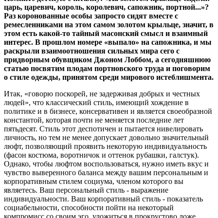
царь, царевич, король, королевич, сапожник, портной...»?
Раз коронованные особы запросто сидят вместе с
ремесленниками на этом самом золотом крыльце, значит, в
этом есть какой-то тайный масонский смысл и взаимный
интерес. В прошлом номере «выпало» на сапожника, и мы
раскрыли взаимоотношения сильных мира сего с
придворным обувщиком Джоном Лоббом, а сегодняшнюю
статью посвятим плодам портновского труда и поговорим
о стиле одежды, принятом среди мирового истеблишмента.
Итак, «говорю поскорей, не задерживая добрых и честных
людей», что классический стиль, имеющий хождение в
политике и в бизнесе, консервативен и является своеобразной
константой, которая почти не меняется последние лет
пятьдесят. Стиль этот деспотичен и пытается нивелировать
личность, но тем не менее допускает довольно значительный
люфт, позволяющий проявить некоторую индивидуальность
(фасон костюма, воротничок и оттенок рубашки, галстук).
Однако, чтобы люфтом воспользоваться, нужно иметь вкус и
чувство выверенного баланса между вашим персональным и
корпоративным стилем социума, членом которого вы
являетесь. Ваш персональный стиль - выражение
индивидуальности. Ваш корпоративный стиль - показатель
социабельности, способности пойти на некоторый
компромисс со своим эго, уложиться в прокрустово ложе