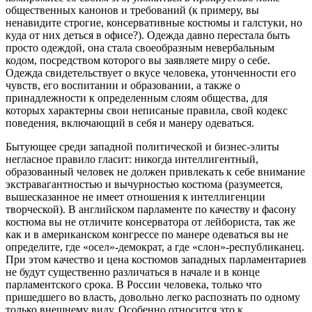
общественных канонов и требований (к примеру, вы
ненавидите строгие, консервативные костюмы и галстуки, но
куда от них деться в офисе?). Одежда давно перестала быть
просто одеждой, она стала своеобразным невербальным
кодом, посредством которого вы заявляете миру о себе.
Одежда свидетельствует о вкусе человека, утонченности его
чувств, его воспитании и образовании, а также о
принадлежности к определенным слоям общества, для
которых характерны свои неписаные правила, свой кодекс
поведения, включающий в себя и манеру одеваться.
Бытующее среди западной политической и бизнес-элиты
негласное правило гласит: никогда интеллигентный,
образованный человек не должен привлекать к себе внимание
экстравагантностью и вычурностью костюма (разумеется,
вышесказанное не имеет отношения к интеллигенции
творческой). В английском парламенте по качеству и фасону
костюма вы не отличите консерватора от лейбориста, так же
как и в американском конгрессе по манере одеваться вы не
определите, где «осел»-демократ, а где «слон»-республиканец.
При этом качество и цена костюмов западных парламентариев
не будут существенно различаться в начале и в конце
парламентского срока. В России человека, только что
пришедшего во власть, довольно легко распознать по одному
только внешнему виду. Особенно относится это к