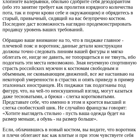
хлопните валерьянки, обильно сдобрите себя дезодорантом
(ибо это занятие требует как пролития изрядного количества
пота, так и порчи крови себе и окружающим) и обрядитесь в
старый, привычный, сидящий на вас безупречно костюм.
Последнее даст возможность наглядно продемонстрировать
продавцу уровень ваших требований.
Обращаю ваше внимание на то, что в пиджаке главное -
плечевой пояс и воротник; данные детали конструкции
должны точно следовать линиям вашей фигуры и мягко
облегать ее, нигде не давить, не топорщиться и не тянуть, ибо
подогнать эти места невозможно. Зная неуемную спортивную
страсть российских мужчин к костюмам свободным и
объемным, не сковывающим движений, все же настаиваю на
некоторой умеренности в страстях и опять приведу в пример
эталонных иностранцев. Их пиджаки так подогнаны под
фигуру, что, на чей-то неискушенный взгляд, могут казаться
даже тесноватыми, а брюки - слегка коротковатыми.
Представьте себе, что именно в этом и кроется высший и
слегка снобистский шик. Не случайно французы говорят:
«Хотите выглядеть стильно - пусть ваша одежда будет на
размер меньше, а обувь - на размер больше».
Если, облачившись в новый костюм, вы видите, что воротник
и плечи облегают вас как влитые и при этом чувствуете себя