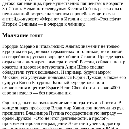
детокс-капельницы, преимущественно пациентам в возрасте
35–55 лет. Недавно телеведущая Ксения Собчак рассказала о
неожиданной встрече на элитном европейском детокс- и
антиэйдж-курорте «Мерано» в Италии с главой «Роснефти»
Игорем Сечиным — в очереди к чайнику.
Молчание телят
Городок Мерано в итальянских Альпах знаменит не только
курортом на радоновых термальных источников, но и одной
из старейших русскоговорящих общин Италии. Прежде здесь
отдыхали аристократы императорской России, сейчас в центр
красоты и здоровья натуропата Анри Шено спешат
обладатели тугих кошельков. Например, будучи мэром
Москвы, его услугами пользовался Юрий Лужков, а также его
супруга Елена Батурина. Базовый курс детокса или
омоложения в центре Espace Henri Chenot стоит около 4000
евро за неделю — без проживания.
Однако деньги на омоложение можно тратить и в России. В
конце января профессор Владимир Хавинсон получил из рук
президента Владимира Путина государственную награду —
орден Дружбы. «Это не итог деятельности, а пролог», —
прокомментировал награждение 70-летний ученый, доктор
медицинских наук, профессор, член-корреспондент РАН и