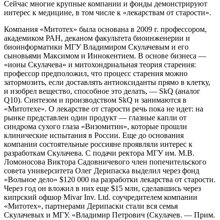
Сейчас многие крупные компании и фонды демонстрируют
интерес к медицине, в том числе к «лекарствам от старости».
Компания «Митотех» была основана в 2009 г. профессором,
академиком РАН, деканом факультета биоинженерии и
биоинформатики МГУ Владимиром Скулачевым и его
сыновьями Максимом и Иннокентием. В основе бизнеса —
«ионы Скулачева» и митохондриальная теория старения:
профессор предположил, что процесс старения можно
затормозить, если доставлять антиоксиданты прямо в клетку,
и изобрел вещество, способное это делать, — SkQ (аналог
Q10). Синтезом и производством SkQ и занимаются в
«Митотехе». О лекарстве от старости речь пока не идет: на
рынке представлен один продукт — глазные капли от
синдрома сухого глаза «Визомитин», которые прошли
клинические испытания в России. Еще до основания
компании состоятельные россияне проявляли интерес к
разработкам Скулачева. С подачи ректора МГУ им. М.В.
Ломоносова Виктора Садовничевого член попечительского
совета университета Олег Дерипаска выделил через фонд
«Вольное дело» $120 000 на разработки лекарства от старости.
Через год он вложил в них еще $15 млн, сделавшись через
кипрский офшор Mivar Inv. Ltd. соучредителем компании
«Митотех», партнерами Дерипаски стали вся семья
Скулачевых и МГУ. «Владимир Петрович (Скулачев. — Прим.