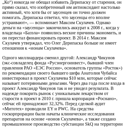
„Ко“) никогда не обещал избавить Дерипаску от старения, он
прямо сказал, что изобретенный им антиоксидант настолько
активный, что хотя бы от заусенцев он точно должен
помогать. Дерипаска ответил, что заусенцы его вполне
устраивают», — вспоминает Максим Скулачев. Однако
деньги на «заусенцы» закончились аккурат к 2008 г., когда у
владельца «Базэла» появились веские причины экономить, и
он перестал финансировать проект. В 2014 г. Максим
Скулачев утверждал, что Олег Дерипаска больше не имеет
отношения к «ионам Скулачева».
Одного миллиардера сменил другой: Александр Чикунов
(экс-совладелец фонда «Русэнергоинвест», бывший член
правления РАО «ЕЭС России», основатель группы «Росток»)
по рекомендации своего бывшего шефа Анатолия Чубайса
инвестировал в проект Скулачева $10 млн, которые сейчас
называет потерянными деньгами. Через два года после входа в
проект Александр Чикунов так и не увидел результата. В
надежде покорить рынок с уникальным лекарством от
старости в проект в 2010 г. пришла корпорация «Роснано»,
сейчас ей принадлежит 32,32%. Перед сделкой аудит
«Митотех» проводили EY и PWC. На средства
госкорпрорации были начаты клинические исследования
препаратов на основе «ионов Скулачева», а также создано
промышленное производство субстанции SkQ на территории