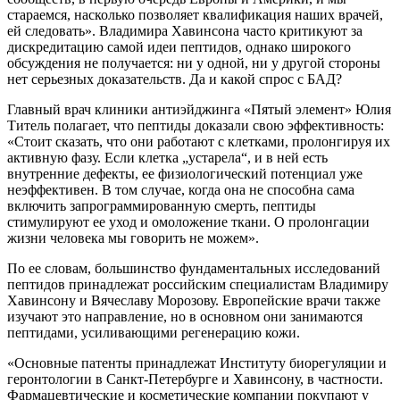
стараемся, насколько позволяет квалификация наших врачей,
ей следовать». Владимира Хавинсона часто критикуют за
дискредитацию самой идеи пептидов, однако широкого
обсуждения не получается: ни у одной, ни у другой стороны
нет серьезных доказательств. Да и какой спрос с БАД?
Главный врач клиники антиэйджинга «Пятый элемент» Юлия
Титель полагает, что пептиды доказали свою эффективность:
«Стоит сказать, что они работают с клетками, пролонгируя их
активную фазу. Если клетка „устарела“, и в ней есть
внутренние дефекты, ее физиологический потенциал уже
неэффективен. В том случае, когда она не способна сама
включить запрограммированную смерть, пептиды
стимулируют ее уход и омоложение ткани. О пролонгации
жизни человека мы говорить не можем».
По ее словам, большинство фундаментальных исследований
пептидов принадлежат российским специалистам Владимиру
Хавинсону и Вячеславу Морозову. Европейские врачи также
изучают это направление, но в основном они занимаются
пептидами, усиливающими регенерацию кожи.
«Основные патенты принадлежат Институту биорегуляции и
геронтологии в Санкт-Петербурге и Хавинсону, в частности.
Фармацевтические и косметические компании покупают у