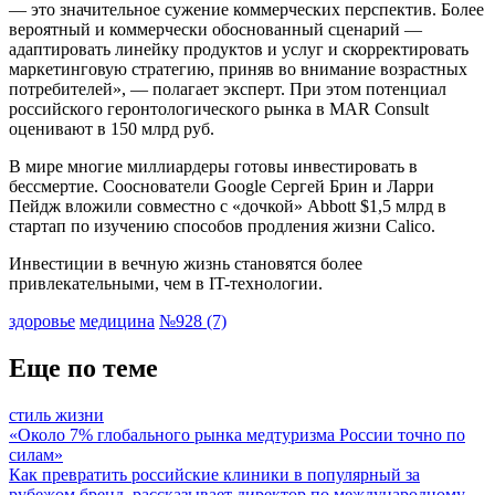
— это значительное сужение коммерческих перспектив. Более
вероятный и коммерчески обоснованный сценарий —
адаптировать линейку продуктов и услуг и скорректировать
маркетинговую стратегию, приняв во внимание возрастных
потребителей», — полагает эксперт. При этом потенциал
российского геронтологического рынка в MAR Consult
оценивают в 150 млрд руб.
В мире многие миллиардеры готовы инвестировать в
бессмертие. Сооснователи Google Сергей Брин и Ларри
Пейдж вложили совместно с «дочкой» Abbott $1,5 млрд в
стартап по изучению способов продления жизни Calico.
Инвестиции в вечную жизнь становятся более
привлекательными, чем в IT-технологии.
здоровье
медицина
№928 (7)
Еще по теме
стиль жизни
«Около 7% глобального рынка медтуризма России точно по
силам»
Как превратить российские клиники в популярный за
рубежом бренд, рассказывает директор по международному