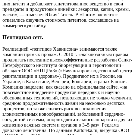
них патент и добавляют запатентованное вещество в свои
препараты и продуктовые линейки: лекарства, капли, кремы,
маски», — отмечает Юлия Титель. В «Пятом элементе»
отказались озвучить стоимость патентов, сославшись на
коммерческую тайну.
Пептидная сеть
Реализацией «пептидов Хавинсона» занимаются также
компании прямых продаж. С 2010 г. «эксклюзивным правом
продвигать последние высокоэффективные разработки Санкт-
Петербургского института биорегуляции и геронтологии»
обладает ООО «НПЦРиЗ» («Научно-производственный центр
ревитализации и здоровья»). Продвигают их в России, на
Украине, в Казахстане, Венгрии, Болгарии, странах Балтии.
Компания нацелена, как сказано на официальном сайте, «на
повсеместное внедрение продуктов передовых и научно
обоснованных технологий, позволяющих не только увеличить
среднюю продолжительность жизни на несколько десятков
процентов, но также снизить риск возникновения
злокачественных новообразований, заболеваний сердечно-
сосудистой системы, опорно-двигательного аппарата и других
жизненно важных систем и органов в 3–5 раз». Реклама
довольно действенна. По данным Kartoteka.ru, выручка ООО