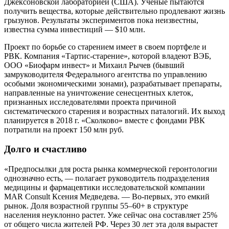
Джексоновской лабораторией (США). Ученые пытаются
получить вещества, которые действительно продлевают жизнь
грызунов. Результаты экспериментов пока неизвестны,
известна сумма инвестиций — $10 млн.
Проект по борьбе со старением имеет в своем портфеле и
РВК. Компания «Тартис-старение», которой владеют ВЭБ,
ООО «Биофарм инвест» и Михаил Рычев (бывший
замруководителя Федерального агентства по управлению
особыми экономическими зонами), разрабатывает препараты,
направленные на уничтожение сенесцентных клеток,
признанных исследователями проекта причиной
систематического старения и возрастных паталогий. Их выход
планируется в 2018 г. «Сколково» вместе с фондами РВК
потратили на проект 150 млн руб.
Долго и счастливо
«Предпосылки для роста рынка коммерческой геронтологии
однозначно есть, — полагает руководитель подразделения
медицины и фармацевтики исследовательской компании
MAR Consult Ксения Медведева. — Во-первых, это емкий
рынок. Доля возрастной группы 55–60+ в структуре
населения неуклонно растет. Уже сейчас она составляет 25%
от общего числа жителей РФ. Через 30 лет эта доля вырастет