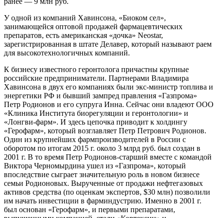
ранее — 9 млн руб.
У одной из компаний Хавинсона, «Биоком сел»,
занимающейся оптовой продажей фармацевтических
препаратов, есть американская «дочка» Neostar,
зарегистрированная в штате Делавер, который называют раем
для высокотехнологичных компаний.
К бизнесу известного геронтолога причастны крупные
российские предприниматели. Партнерами Владимира
Хавинсона в двух его компаниях были экс-министр топлива и
энергетики РФ и бывший зампред правления «Газпрома»
Петр Родионов и его супруга Инна. Сейчас они владеют ООО
«Клиника Института биорегуляции и геронтологии» и
«Лонгви-фарм». И здесь цепочка приводит к холдингу
«Герофарм», который возглавляет Петр Петрович Родионов.
Один из крупнейших фармпроизводителей в России с
оборотом по итогам 2015 г. около 3 млрд руб. был создан в
2001 г. В то время Петр Родионов-старший вместе с командой
Виктора Черномырдина ушел из «Газпрома», который
впоследствие сыграет значительную роль в новом бизнесе
семьи Родионовых. Вырученные от продажи нефтегазовых
активов средства (по оценкам экспертов, $30 млн) позволили
им начать инвестиции в фарминдустрию. Именно в 2001 г.
был основан «Герофарм», и первыми препаратами,