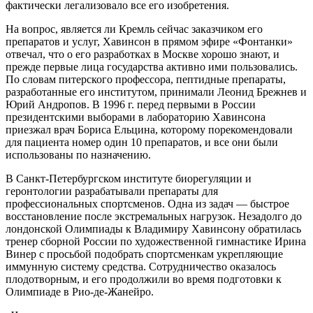
фактически легализовало все его изобретения.
На вопрос, является ли Кремль сейчас заказчиком его
препаратов и услуг, Хавинсон в прямом эфире «Фонтанки»
отвечал, что о его разработках в Москве хорошо знают, и
прежде первые лица государства активно ими пользовались.
По словам питерского профессора, пептидные препараты,
разработанные его институтом, принимали Леонид Брежнев и
Юрий Андропов. В 1996 г. перед первыми в России
президентскими выборами в лабораторию Хавинсона
приезжал врач Бориса Ельцина, которому порекомендовали
для пациента номер один 10 препаратов, и все они были
использованы по назначению.
В Санкт-Петербургском институте биорегуляции и
геронтологии разрабатывали препараты для
профессиональных спортсменов. Одна из задач — быстрое
восстановление после экстремальных нагрузок. Незадолго до
лондонской Олимпиады к Владимиру Хавинсону обратилась
тренер сборной России по художественной гимнастике Ирина
Винер с просьбой подобрать спортсменкам укрепляющие
иммунную систему средства. Сотрудничество оказалось
плодотворным, и его продолжили во время подготовки к
Олимпиаде в Рио-де-Жанейро.