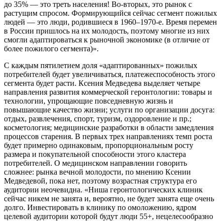
до 35% — это треть населения! Во-вторых, это рынок с
растущим спросом. Формирующийся сейчас сегмент пожилых
людей — это люди, родившиеся в 1960–1970-е. Время перемен
в России пришлось на их молодость, поэтому многие из них
смогли адаптироваться к рыночной экономике (в отличие от
более пожилого сегмента)».
С каждым пятилетием доля «адаптированных» пожилых
потребителей будет увеличиваться, платежеспособность этого
сегмента будет расти. Ксения Медведева выделяет четыре
направления развития коммерческой геронтологии: товары и
технологии, упрощающие повседневную жизнь и
повышающие качество жизни; услуги по организации досуга:
отдых, развлечения, спорт, туризм, оздоровление и пр.;
косметология; медицинские разработки в области замедления
процессов старения. В первых трех направлениях темп роста
будет примерно одинаковым, пропорциональным росту
размера и покупательной способности этого кластера
потребителей. О медицинском направлении говорить
сложнее: рынка вечной молодости, по мнению Ксении
Медведевой, пока нет, поэтому возрастная структура его
аудитории неочевидна. «Ниша геронтологических клиник
сейчас никем не занята и, вероятно, не будет занята еще очень
долго. Инвестировать в клинику по омоложению, ядром
целевой аудитории которой будут люди 55+, нецелесообразно