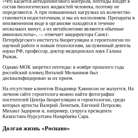
«Что касается антидопингового контроля, пептиды входят в
состав биологических жидкостей человека, поэтому не
определяются. А при повышенных нагрузках их количество
становится недостаточным, и мы их восполняем. Препараты в
неизмененном виде в организме находятся в течение
нескольких минут, а их метаболитами являются обычные
аминокислоты», — отмечает замдиректора Санкт-
Петербургского института биорегуляции и геронтологии по
научной работе и новым технологиям, заслуженный деятель
науки РФ, профессор, доктор медицинских наук Галина
Рыжак.
Однако МОК запретил пептиды: в ноябре прошлого года
российский пловец Виталий Мельников был
дисквалифицирован за их прием.
На отсутствие клиентов Владимир Хавинсон не жалуется. На
личном сайте геронтолога можно найти фотографии
посетителей Центра биорегуляции и геронтологии, среди
которых артисты Валерий Леонтьев, Евгений Петросян,
Михаил Задорнов и, например, супруга президента
Казахстана Нурсултана Назарбаева Сара.
Долгая жизнь «Роснано»