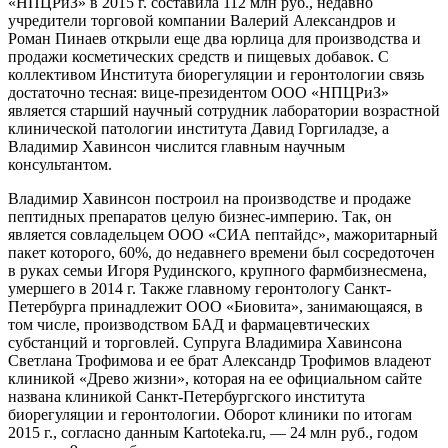
«НПЦРиЗ» в 2015 г. составила 112 млн руб., недавно
учредители торговой компании Валерий Александров и
Роман Пинаев открыли еще два юрлица для производства и
продажи косметических средств и пищевых добавок. С
коллективом Института биорегуляции и геронтологии связь
достаточно тесная: вице-президентом ООО «НПЦРиЗ»
является старший научный сотрудник лаборатории возрастной
клинической патологии института Давид Горгиладзе, а
Владимир Хавинсон числится главным научным
консультантом.
Владимир Хавинсон построил на производстве и продаже
пептидных препаратов целую бизнес-империю. Так, он
является совладельцем ООО «СИА пептайдс», мажоритарный
пакет которого, 60%, до недавнего времени был сосредоточен
в руках семьи Игоря Рудинского, крупного фармбизнесмена,
умершего в 2014 г. Также главному геронтологу Санкт-
Петербурга принадлежит ООО «Биовита», занимающаяся, в
том числе, производством БАД и фармацевтических
субстанций и торговлей. Супруга Владимира Хавинсона
Светлана Трофимова и ее брат Александр Трофимов владеют
клиникой «Древо жизни», которая на ее официальном сайте
названа клиникой Санкт-Петербургского института
биорегуляции и геронтологии. Оборот клиники по итогам
2015 г., согласно данным Kartoteka.ru, — 24 млн руб., годом