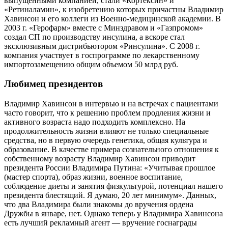
выпущенными компанией, стали «Кортексин» и
«Ретиналамин», к изобретению которых причастны Владимир
Хавинсон и его коллеги из Военно-медицинской академии. В
2003 г. «Герофарм» вместе с Минздравом и «Газпромом»
создал СП по производству инсулина, а вскоре стал
эксклюзивным дистрибьютором «Ринсулина». С 2008 г.
компания участвует в госпрограмме по лекарственному
импортозамещению общим объемом 50 млрд руб.
Любимец президентов
Владимир Хавинсон в интервью и на встречах с пациентами
часто говорит, что к решению проблем продления жизни и
активного возраста надо подходить комплексно. На
продолжительность жизни влияют не только специальные
средства, но в первую очередь генетика, общая культура и
образование. В качестве примера сознательного отношения к
собственному возрасту Владимир Хавинсон приводит
президента России Владимира Путина: «Учитывая прошлое
(мастер спорта), образ жизни, военное воспитание,
соблюдение диеты и занятия физкультурой, потенциал нашего
президента блестящий. Я думаю, 20 лет минимум». Данных,
что два Владимира были знакомы до вручения ордена
Дружбы в январе, нет. Однако теперь у Владимира Хавинсона
есть лучший рекламный агент — вручение госнаграды