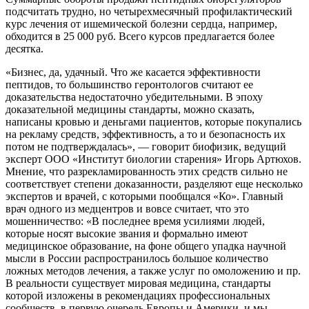
подсчитать трудно, но четырехмесячный профилактический
курс лечения от ишемической болезни сердца, например,
обходится в 25 000 руб. Всего курсов предлагается более
десятка.
«Бизнес, да, удачный. Что же касается эффективности
пептидов, то большинство геронтологов считают ее
доказательства недостаточно убедительными. В эпоху
доказательной медицины стандарты, можно сказать,
написаны кровью и деньгами пациентов, которые покупались
на рекламу средств, эффективность, а то и безопасность их
потом не подтверждалась», — говорит биофизик, ведущий
эксперт ООО «Институт биологии старения» Игорь Артюхов.
Мнение, что разрекламированность этих средств сильно не
соответствует степени доказанности, разделяют еще несколько
экспертов и врачей, с которыми пообщался «Ко». Главный
врач одного из медцентров и вовсе считает, что это
мошенничество: «В последнее время усилиями людей,
которые носят высокие звания и формально имеют
медицинское образование, на фоне общего упадка научной
мысли в России распространилось большое количество
ложных методов лечения, а также услуг по омоложению и пр.
В реальности существует мировая медицина, стандарты
которой изложены в рекомендациях профессиональных
сообществ, в первую очередь Европы и Америки, и мы