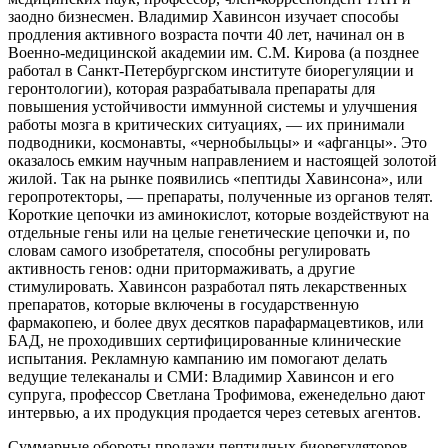
заодно бизнесмен. Владимир Хавинсон изучает способы
продления активного возраста почти 40 лет, начинал он в
Военно-медицинской академии им. С.М. Кирова (а позднее
работал в Санкт-Петербургском институте биорегуляции и
геронтологии), которая разрабатывала препараты для
повышения устойчивости иммунной системы и улучшения
работы мозга в критических ситуациях, — их принимали
подводники, космонавты, «чернобыльцы» и «афганцы». Это
оказалось емким научным направлением и настоящей золотой
жилой. Так на рынке появились «пептиды Хавинсона», или
геропротекторы, — препараты, полученные из органов телят.
Короткие цепочки из аминокислот, которые воздействуют на
отдельные гены или на целые генетические цепочки и, по
словам самого изобретателя, способны регулировать
активность генов: одни притормаживать, а другие
стимулировать. Хавинсон разработал пять лекарственных
препаратов, которые включены в государственную
фармакопею, и более двух десятков парафармацевтиков, или
БАД, не проходивших сертифицированные клинические
испытания. Рекламную кампанию им помогают делать
ведущие телеканалы и СМИ: Владимир Хавинсон и его
супруга, профессор Светлана Трофимова, еженедельно дают
интервью, а их продукция продается через сетевых агентов.
Суммарные обороты продажи пептидных биорегуляторов