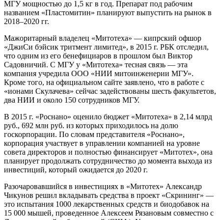
МГУ мощностью до 1,5 кг в год. Препарат под рабочим
названием «Пластомитин» планируют выпустить на рынок в
2018–2020 гг.
Мажоритарный владелец «Митотеха» — кипрский офшор
«ДжиСи бэйсик тритмент лимитед», в 2015 г. РБК отследил,
что одним из его бенефициаров в прошлом был Виктор
Садовничий. С МГУ у «Митотеха» тесная связь — эта
компания учредила ООО «НИИ митоинженерии МГУ».
Кроме того, на официальном сайте заявлено, что в работе с
«ионами Скулачева» сейчас задействованы шесть факультетов,
два НИИ и около 150 сотрудников МГУ.
В 2015 г. «Роснано» оценило бюджет «Митотеха» в 2,14 млрд
руб., 692 млн руб. из которых приходилось на долю
госкорпорации. По словам представителя «Роснано»,
корпорация участвует в управлении компанией на уровне
совета директоров и полностью финансирует «Митотех», она
планирует продолжать сотрудничество до момента выхода из
инвестиций, который ожидается до 2020 г.
Разочаровавшийся в инвестициях в «Митотех» Александр
Чикунов решил вкладывать средства в проект «Скрининг» —
это испытания 1000 лекарственных средств и биодобавок на
15 000 мышей, проведенное Алексеем Рязановым совместно с