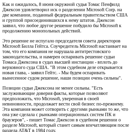
Как и ожидалось, 8 июня окружной судья Томас Пенфилд
Джексон удовлетворил иск о разделении Microsoft Corp. на
две компании, поданный федеральным правительством США
и группой присоединившихся к нему штатов. Джексон
заявил, что любое другое решение побудило бы Microsoft к
продолжению монопольных действий.
Это решение не испугало председателя совета директоров
Microsoft Билла Гейтса. Соучредитель Microsoft настаивает на
том, что его компания не нарушала антитрестовского
законодательства, и намерен оспаривать решение судьи
Томаса Джексона в судах высшей инстанции - вплоть до
верховного суда США. "В этом судебном деле открывается
новая глава, - заявил Гейтс. - Мы будем оспаривать
вынесенное судом решение, наши позиции очень сильны".
Позиции судьи Джексона не менее сильны. "Есть
заслуживающие доверия факты, которые позволяют
предположить, что Microsoft, уверенная в своей
невиновности, продолжает вести свой бизнес по-прежнему.
Эта компания может сотворить с другими рынками то же, что
она уже сделала с рынками операционных систем ПК и
браузеров", - пишет Томас Джексон в судебном решении о
разделе Microsoft, который станет самым впечатляющим после
раздела AT&T в 1984 году.