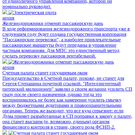
от единоличного управления компанией, которой он
номинально руководит.
архив
Железнодорожники отменят пассажирскую дань
В ходе реформирования железнодорожного транспорта уже в
следующем году будет создана государственная корпорация
"Пассажирские перевозки", а наиболее привлекательные
пассажирские маршруты будут переданы в управление
частным компаниям. Для МПС это единственный метод
сделать перевозку пассажиров рентабельной.
архив
Счетная палата станет государевым оком
Председательство в Счетной палате, похоже, не станет для
Сергея Степашина почетной ссылкой. "Интеллигентный
питерский милиционер" заявлял о своем желании усилить СП
сразу после своего назначения, однако тогда это
воспринималось не более как намерение усилить смычку
между бюджетными аудиторами и правоохранительными
органами. Теперь же выходит, что все куда серьезнее: если
Дума примет разработанные в СП поправки к закону о палате,
она станет высшим (и, возможно, единым) органом
финансового контроля в стране, своего рода ФСНП-2.