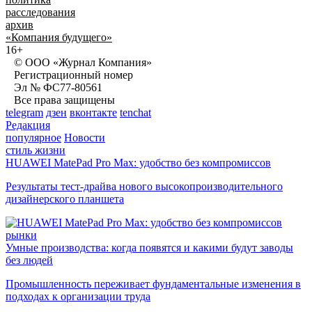
расследования
архив
«Компания будущего»
16+
© ООО «Журнал Компания»
Регистрационный номер
Эл № ФС77-80561
Все права защищены
telegram
дзен
вконтакте
tenchat
Редакция
популярное
Новости
стиль жизни
HUAWEI MatePad Pro Max: удобство без компромиссов
Результаты тест-драйва нового высокопроизводительного
дизайнерского планшета
рынки
Умные производства: когда появятся и какими будут заводы
без людей
Промышленность переживает фундаментальные изменения в
подходах к организации труда