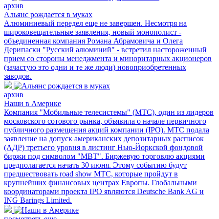
архив
Альянс рождается в муках
Алюминиевый передел еще не завершен. Несмотря на
широковещательные заявления, новый монополист -
объединенная компания Романа Абрамовича и Олега
Дерипаски "Русский алюминий" - встретил настороженный
прием со стороны менеджмента и миноритарных акционеров
(зачастую это одни и те же люди) новоприобретенных
заводов.
архив
Наши в Америке
Компания "Мобильные телесистемы" (МТС), один из лидеров
московского сотового рынка, объявила о начале первичного
публичного размещения акций компании (IPO). МТС подала
заявление на допуск американских депозитарных расписок
(АДР) третьего уровня в листинг Нью-Йоркской фондовой
биржи под символом "МВТ". Биржевую торговлю акциями
предполагается начать 30 июня. Этому событию будут
предшествовать road show МТС, которые пройдут в
крупнейших финансовых центрах Европы. Глобальными
координаторами проекта IPO являются Deutsche Bank AG и
ING Barings Limited.
посмотреть еще