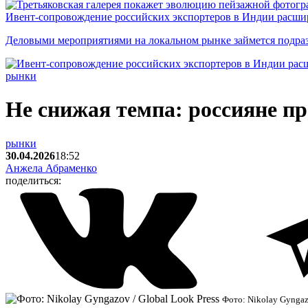
Ивент-сопровождение российских экспортеров в Индии расши
Деловыми мероприятиями на локальном рынке займется подраз
рынки
Не снижая темпа: россияне п
рынки
30.04.2026
18:52
Анжела Абраменко
поделиться:
Фото: Nikolay Gyngazo