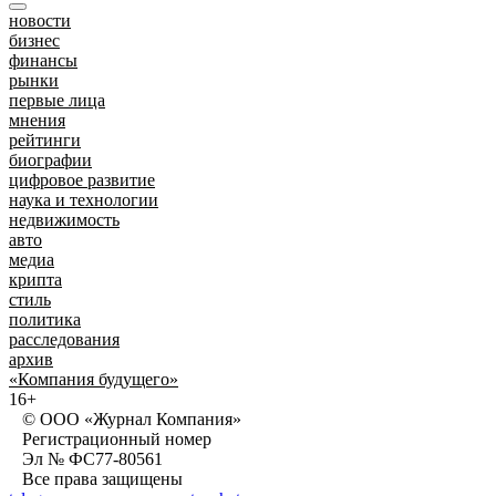
новости
бизнес
финансы
рынки
первые лица
мнения
рейтинги
биографии
цифровое развитие
наука и технологии
недвижимость
авто
медиа
крипта
стиль
политика
расследования
архив
«Компания будущего»
16+
© ООО «Журнал Компания»
Регистрационный номер
Эл № ФС77-80561
Все права защищены