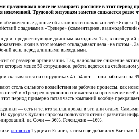
праздниками вовсе не замирает: россияне в этот период пр
я неизменной. Трудовой энтузиазм заметно снижается разве 
обезличенные данные об активности пользователей «Яндекс Треке
ействий с задачами в «Трекере» (комментариев, взаимодействий
в дни, предшествующие длинным выходным. Так, в последний ра
показатель: люди в этот момент откладывают дела «на потом». З
абочий день перед длинными выходными.
исит от размеров организации. Так, наибольшее снижение акти
ат которых менее 50 сотрудников, работа ведется на стабильном 
 дни сказываются на сотрудниках 45–54 лет — они работают на 
вают столь сильного воздействия на рабочие процессы, как но
вателей в «Трекере» неуклонно снижается на протяжение всей п
В этот период примерно пятая часть компаний вообще прекращает
раздники — есть и те, кто запланировал в эти дни отдых. Самы
На курортах Кубани спросом пользуются отели с развитой инфра
ронирований, на Сочи — 36%, Геленджик —16%.
дники
остаются
Турция и Египет, к ним еще добавился Вьетнам. С