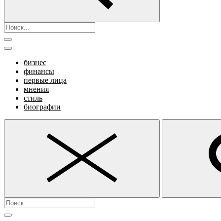
бизнес
финансы
первые лица
мнения
стиль
биографии