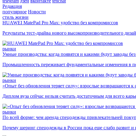
telegram
дзен
вконтакте
tenchat
Редакция
популярное
Новости
стиль жизни
HUAWEI MatePad Pro Max: удобство без компромиссов
Результаты тест-драйва нового высокопроизводительного диза
рынки
Умные производства: когда появятся и какими будут заводы бе
Промышленность переживает фундаментальные изменения в по
рынки
«Опыт без обновления теряет силу»: взрослые возвращаются к
Диплом вуза сейчас нельзя считать достаточным для всего кар
рынки
По всей форме: чем аренда спецодежды привлекательней поку
Почему шеринг спецодежды в России пока еще слабо развит и 