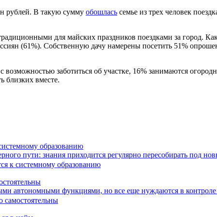
лн рублей. В такую сумму
обошлась
семье из трех человек поезд
 традиционными для майских праздников поездками за город. Ка
россиян (61%). Собственную дачу намерены посетить 51% опроше
 с возможностью заботиться об участке, 16% занимаются огород
ь близких вместе.
 системному образованию
ьерного пути: знания приходится регулярно пересобирать под но
остоятельны
ыми автономными функциями, но все еще нуждаются в контроле