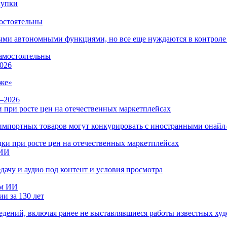
остоятельны
ыми автономными функциями, но все еще нуждаются в контроле
026
же»
 при росте цен на отечественных маркетплейсах
ы импортных товаров могут конкурировать с иностранными онай
 ИИ
дачу и аудио под контент и условия просмотра
и за 130 лет
ведений, включая ранее не выставлявшиеся работы известных