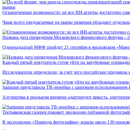
рынки
Ограниченные возможности: не все ИИ-агенты достаточно сам
Чаще всего предлагаемые на рынке решения обладают отдельн
Названа дата проведения Московского финансового форума—2
Одиннадцатый МФФ пройдет 21 сентября в московском «Мане
Каждый пятый покупатель готов уйти на зарубежные площадки
Исследователи определили, за счет чего российские продавц
Samsung представила ТВ-линейки с широким использованием
Алгоритмы в реальном времени адаптируют яркость, цветопере
Третьяковская галерея покажет эволюцию пейзажной фотографи
В экспозицию «Природа фотографии» вошли около 130 произ