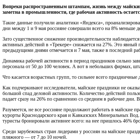
Вопреки распространенным штампам, жизнь между майскими 
заметна в промышленности, где рабочая активность остаетс
Такие данные получили аналитики «Яндекса», проанализировав 
дни между 1 и 9 мая россияне совершали всего на 8% меньше д
Зато существенное снижение производительности наблюдается 
активных действий в «Трекере» снижается на 27%. Это явный 
предыдущими днями отмечается и 7 мая, также в последний р
Динамика рабочей активности в период праздников сильно зав
персонала от 50 до 100 человек. А вот в небольших фирмах, шт
Что касается возрастных групп, то сильнее всего праздничные
Как подчеркивают исследователи, майские праздники не оказы
большой спад деловой активности. Количество действий пользо
падает сразу на 26% по сравнению со средним в рабочие дни. 
Разумеется, не все россияне продолжают работать в майские п
курорты Краснодарского края и Кавказских Минеральных Вод. 
туристы бронировали активнее всего: на нее пришлось 46% б
Среди зарубежных стран лидерами у россиян на майские праз
пляжного — от 7 до 10 ночей.