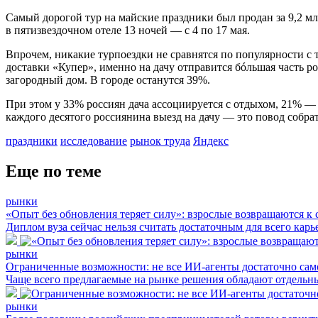
Самый дорогой тур на майские праздники был продан за 9,2 м
в пятизвездочном отеле 13 ночей — с 4 по 17 мая.
Впрочем, никакие турпоездки не сравнятся по популярности с
доставки «Купер», именно на дачу отправится бóльшая часть 
загородный дом. В городе останутся 39%.
При этом у 33% россиян дача ассоциируется с отдыхом, 21% —
каждого десятого россиянина выезд на дачу — это повод собрат
праздники
исследование
рынок труда
Яндекс
Еще по теме
рынки
«Опыт без обновления теряет силу»: взрослые возвращаются к
Диплом вуза сейчас нельзя считать достаточным для всего кар
рынки
Ограниченные возможности: не все ИИ-агенты достаточно сам
Чаще всего предлагаемые на рынке решения обладают отдельн
рынки