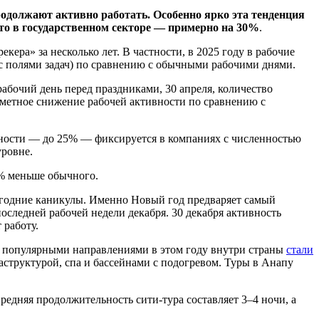
одолжают активно работать. Особенно ярко эта тенденция
что в государственном секторе — примерно на 30%
.
ра» за несколько лет. В частности, в 2025 году в рабочие
 с полями задач) по сравнению с обычными рабочими днями.
бочий день перед праздниками, 30 апреля, количество
аметное снижение рабочей активности по сравнению с
вности — до 25% — фиксируется в компаниях с численностью
уровне.
9% меньше обычного.
вогодние каникулы. Именно Новый год предваряет самый
оследней рабочей недели декабря. 30 декабря активность
 работу.
ми популярными направлениями в этом году внутри страны
стали
структурой, спа и бассейнами с подогревом. Туры в Анапу
редняя продолжительность сити-тура составляет 3–4 ночи, а