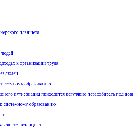
йнерского планшета
з людей
дходах к организации труда
 системному образованию
ьерного пути: знания приходится регулярно пересобирать под но
пки
каков его потенциал