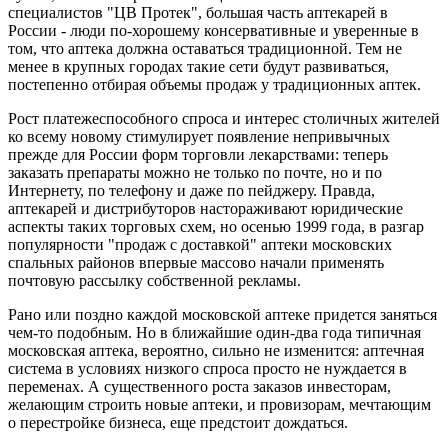
специалистов "ЦВ Протек", большая часть аптекарей в
России - люди по-хорошему консервативные и уверенные в
том, что аптека должна оставаться традиционной. Тем не
менее в крупных городах такие сети будут развиваться,
постепенно отбирая объемы продаж у традиционных аптек.
Рост платежеспособного спроса и интерес столичных жителей
ко всему новому стимулирует появление непривычных
прежде для России форм торговли лекарствами: теперь
заказать препараты можно не только по почте, но и по
Интернету, по телефону и даже по пейджеру. Правда,
аптекарей и дистрибуторов настораживают юридические
аспекты таких торговых схем, но осенью 1999 года, в разгар
популярности "продаж с доставкой" аптеки московских
спальных районов впервые массово начали применять
почтовую рассылку собственной рекламы.
Рано или поздно каждой московской аптеке придется заняться
чем-то подобным. Но в ближайшие один-два года типичная
московская аптека, вероятно, сильно не изменится: аптечная
система в условиях низкого спроса просто не нуждается в
переменах. А существенного роста заказов инвесторам,
желающим строить новые аптеки, и провизорам, мечтающим
о перестройке бизнеса, еще предстоит дождаться.