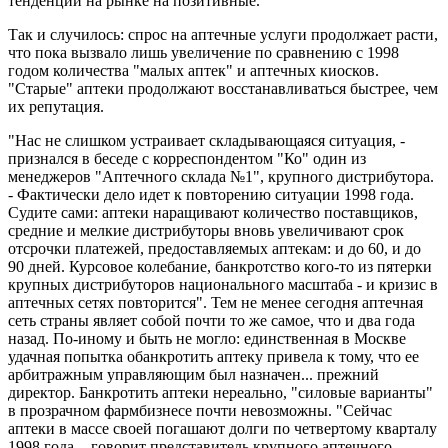
тенденций на рынке на позитивные.
Так и случилось: спрос на аптечные услуги продолжает расти,
что пока вызвало лишь увеличение по сравнению с 1998
годом количества "малых аптек" и аптечных киосков.
"Старые" аптеки продолжают восстанавливаться быстрее, чем
их репутация.
"Нас не слишком устраивает складывающаяся ситуация, -
признался в беседе с корреспондентом "Ко" один из
менеджеров "Аптечного склада №1", крупного дистрибутора.
- Фактически дело идет к повторению ситуации 1998 года.
Судите сами: аптеки наращивают количество поставщиков,
средние и мелкие дистрибуторы вновь увеличивают срок
отсрочки платежей, предоставляемых аптекам: и до 60, и до
90 дней. Курсовое колебание, банкротство кого-то из пятерки
крупных дистрибуторов национального масштаба - и кризис в
аптечных сетях повторится". Тем не менее сегодня аптечная
сеть страны являет собой почти то же самое, что и два года
назад. По-иному и быть не могло: единственная в Москве
удачная попытка обанкротить аптеку привела к тому, что ее
арбитражным управляющим был назначен... прежний
директор. Банкротить аптеки нереально, "силовые варианты"
в прозрачном фармбизнесе почти невозможны. "Сейчас
аптеки в массе своей погашают долги по четвертому кварталу
1998 года, - говорит представитель крупного аптечного