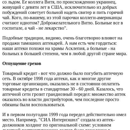
со льдом. Ее коллега Витя, по происхождению украинец,
живущий с девяти лет в США, исключительно из добрых
побуждений советует больной надеть свитер и пить горячий
чай. Кого, по-вашему, из этой парочки коллеги-американцы
считают идиотом? Доброжелательного Витю. Больные все в
госпитале, а чай - не лекарство".
Подобные традиции, видимо, очень благотворно влияют на
продажи тамошних аптекарей. А нам есть чем гордиться:
наши аптеки похожи на храмы Асклепия, а больные - на
больных в большей степени, чем в любой другой стране мира.
Отпущение грехов
Товарный кредит - вот что должно было погубить аптечную
сеть. В октябре 1998 года аптеки, как и многие другие
торговые организации, оказались не в состоянии оплатить
товарные кредиты в стандартные 30 - 60 дней. Казалось, что
аптечной сети грозит грандиозный передел: множество аптек
оказалось во власти дистрибуторов, чем последние просто
обязаны были воспользоваться.
И в первом полугодии 1999 года передел действительно имел
место. Например, "СИА Интернэшнл" создала из аптек-
должников холдинг по оригинальной схеме: условием