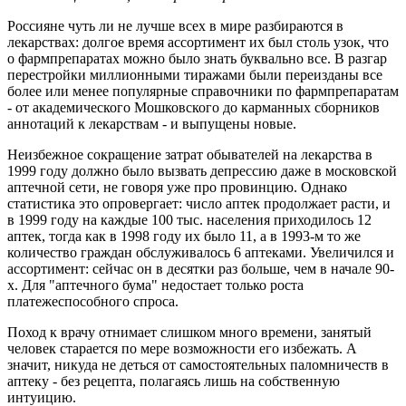
Россияне чуть ли не лучше всех в мире разбираются в
лекарствах: долгое время ассортимент их был столь узок, что
о фармпрепаратах можно было знать буквально все. В разгар
перестройки миллионными тиражами были переизданы все
более или менее популярные справочники по фармпрепаратам
- от академического Мошковского до карманных сборников
аннотаций к лекарствам - и выпущены новые.
Неизбежное сокращение затрат обывателей на лекарства в
1999 году должно было вызвать депрессию даже в московской
аптечной сети, не говоря уже про провинцию. Однако
статистика это опровергает: число аптек продолжает расти, и
в 1999 году на каждые 100 тыс. населения приходилось 12
аптек, тогда как в 1998 году их было 11, а в 1993-м то же
количество граждан обслуживалось 6 аптеками. Увеличился и
ассортимент: сейчас он в десятки раз больше, чем в начале 90-
х. Для "аптечного бума" недостает только роста
платежеспособного спроса.
Поход к врачу отнимает слишком много времени, занятый
человек старается по мере возможности его избежать. А
значит, никуда не деться от самостоятельных паломничеств в
аптеку - без рецепта, полагаясь лишь на собственную
интуицию.