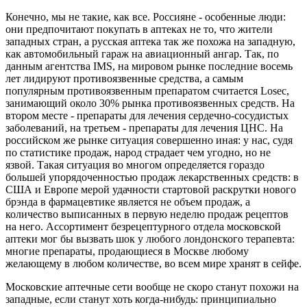
Конечно, мы не такие, как все. Россияне - особенные люди:
они предпочитают покупать в аптеках не то, что жители
западных стран, а русская аптека так же похожа на западную,
как автомобильный гараж на авиационный ангар. Так, по
данным агентства IMS, на мировом рынке последние восемь
лет лидируют противоязвенные средства, а самым
популярным противоязвенным препаратом считается Losec,
занимающий около 30% рынка противоязвенных средств. На
втором месте - препараты для лечения сердечно-сосудистых
заболеваний, на третьем - препараты для лечения ЦНС. На
российском же рынке ситуация совершенно иная: у нас, судя
по статистике продаж, народ страдает чем угодно, но не
язвой. Такая ситуация во многом определяется гораздо
большей упорядоченностью продаж лекарственных средств: в
США и Европе мерой удачности стартовой раскрутки нового
брэнда в фармацевтике является не объем продаж, а
количество выписанных в первую неделю продаж рецептов
на него. Ассортимент безрецептурного отдела московской
аптеки мог бы вызвать шок у любого лондонского терапевта:
многие препараты, продающиеся в Москве любому
желающему в любом количестве, во всем мире хранят в сейфе.
Московские аптечные сети вообще не скоро станут похожи на
западные, если станут хоть когда-нибудь: принципиально