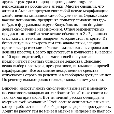
другая структура и природа спроса делает drugstores
непохожими на российские аптеки. Многие слышали, что
аптеки в Америке представляют собой некую модификацию
хозяйственных магазинов самообслуживания. Однако самое
важное понимаешь, предприняв попытку самолечения где-
нибудь в федеральном округе Колумбия: именно drugstore
делает самолечение невозможным. Отдел безрецептурных
продаж в типичной аптеке велик: обычно это 2 - 3 длинных
стеллажа с аптечными товарами, которые стоят открыто. Из
безрецептурных лекарств там есть анальгетики, аспирин,
противоаллергические таблетки, глазные капли, сиропы для
лечения простуд. Все это присутствует в количестве 10 версий
от 10 производителей, но в массе своей покупатели
предпочитают покупать брэндовые лекарства. Довольно
велик выбор пластырей, презервативов, витаминов и прочей
парафармации. Все остальные лекарственные средства
отпускаются строго по рецепту, и в свободном доступе их нет.
По рецепту выдают ровно столько, сколько в нем указано.
Впрочем, недоступность самолечения вызывает и меньшую
посещаемость западных аптек: болеют "они" тоже совсем не
так, как мы привыкли. Вот типичный рассказ очевидца из
американской компании: "Этой осенью аспирант-англичанка,
которая работает в нашей лаборатории, здорово простудилась.
Ходит на работу тем не менее в маечке и непрерывно пьет сок