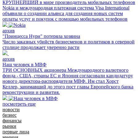
КРУПНЕЙШИЙ в мире производитель мобильных телефонов
Nokia и международная платежная система Visa International
объявили о создании альянса для создания новых систем
оплаты услуг и покупок с помощью мобильных телефонов
архив
"Принцесса Нури" потеряла хозяина
Число заказных убийств бизнесменов и политиков в северной
столице продолжает уверенно расти
архив
Наш человек в МВФ
ТРИ ОСНОВНЫХ акционера Международного валютного
фонда - США, страны ЕС и Япония согласовали кандидатуру
нового директора-распорядителя МВФ. Им стал Хорст
Келлер, занимавший до этого пост главы Европейского банка
реконструкции и развития.
посмотреть еще
новости
бизнес
финансы
рынки
первые лица
мнения