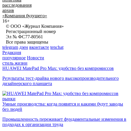
расследования
архив
«Компания будущего»
16+
© ООО «Журнал Компания»
Регистрационный номер
Эл № ФС77-80561
Все права защищены
telegram
дзен
вконтакте
tenchat
Редакция
популярное
Новости
стиль жизни
HUAWEI MatePad Pro Max: удобство без компромиссов
Результаты тест-драйва нового высокопроизводительного
дизайнерского планшета
рынки
Умные производства: когда появятся и какими будут заводы
без людей
Промышленность переживает фундаментальные изменения в
подходах к организации труда