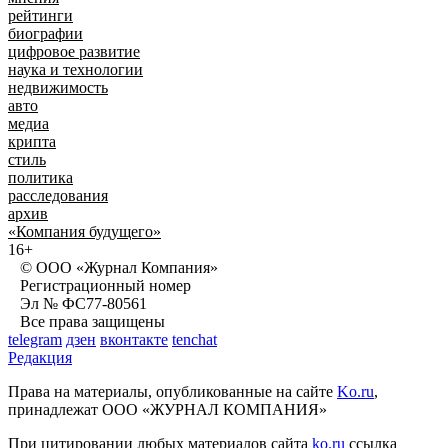
рейтинги
биографии
цифровое развитие
наука и технологии
недвижимость
авто
медиа
крипта
стиль
политика
расследования
архив
«Компания будущего»
16+
© ООО «Журнал Компания»
Регистрационный номер
Эл № ФС77-80561
Все права защищены
telegram
дзен
вконтакте
tenchat
Редакция
Права на материалы, опубликованные на сайте
Ko.ru
,
принадлежат ООО «ЖУРНАЛ КОМПАНИЯ»
При цитировании любых материалов сайта
ko.ru
ссылка