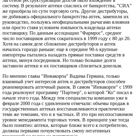
льготной реструктуризации долгов было вхождение в
систему. В результате аптеки спаслись от банкротства, "СИА"
же приобрела по сути торговую сеть. Другие дистрибуторы,
не добиваясь официального банкротства аптек, заменили их
руководство, пользуясь неофициальными рычагами влияния
или просто ставя условием лояльность владельца аптеки
поставщику. По данным ассоциации "Фармрос", среднее
число поставщиков аптек сократилось в 1999 году с 80 до 20.
Хотя на самом деле сближение дистрибуторов и аптек
началось гораздо раньше: еще в середине 90-х крупные
импортеры пытались наладить прямые поставки средств в
аптеки, минуя посредников. Но только большие долги
заставили аптеки и их поставщиков сблизиться донельзя.
По мнению главы "Инвакорпа" Вадима Германа, только
взаимный учет интересов аптек и дистрибуторов способен
реанимировать аптечный рынок. В самом "Инвакорпе" с 1999
года реализуют программу "Партнер", о которой "Ко" писал в
начале этого года. Между тем специалисты компании уже в
феврале 2000 года с удивлением отмечали: объемы продаж в
государственных аптеках восстанавливаются практически
теми же темпами, что и в частных. И это при несопоставимом
уровне менеджмента торговых точек. В принципе уже тогда
было понятно: аптеки, которые ближе всего к потребителю,
должны первыми почувствовать смену негативных