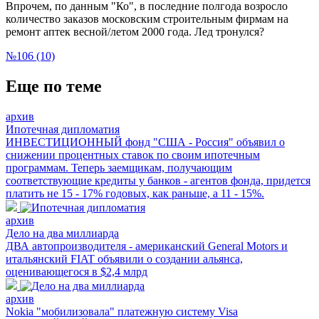
Впрочем, по данным "Ко", в последние полгода возросло
количество заказов московским строительным фирмам на
ремонт аптек весной/летом 2000 года. Лед тронулся?
№106 (10)
Еще по теме
архив
Ипотечная дипломатия
ИНВЕСТИЦИОННЫЙ фонд "США - Россия" объявил о
снижении процентных ставок по своим ипотечным
программам. Теперь заемщикам, получающим
соответствующие кредиты у банков - агентов фонда, придется
платить не 15 - 17% годовых, как раньше, а 11 - 15%.
архив
Дело на два миллиарда
ДВА автопроизводителя - американский General Motors и
итальянский FIAT объявили о создании альянса,
оценивающегося в $2,4 млрд
архив
Nokia "мобилизовала" платежную систему Visa