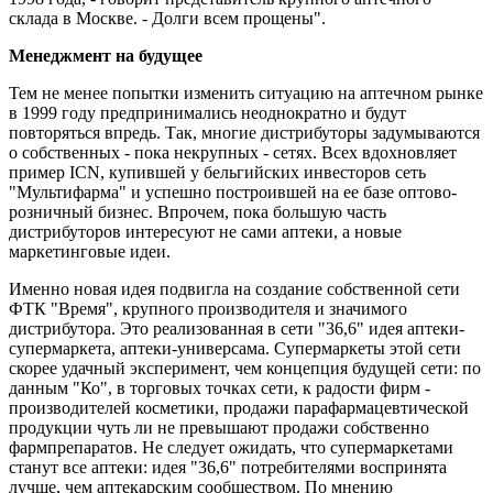
склада в Москве. - Долги всем прощены".
Менеджмент на будущее
Тем не менее попытки изменить ситуацию на аптечном рынке
в 1999 году предпринимались неоднократно и будут
повторяться впредь. Так, многие дистрибуторы задумываются
о собственных - пока некрупных - сетях. Всех вдохновляет
пример ICN, купившей у бельгийских инвесторов сеть
"Мультифарма" и успешно построившей на ее базе оптово-
розничный бизнес. Впрочем, пока большую часть
дистрибуторов интересуют не сами аптеки, а новые
маркетинговые идеи.
Именно новая идея подвигла на создание собственной сети
ФТК "Время", крупного производителя и значимого
дистрибутора. Это реализованная в сети "36,6" идея аптеки-
супермаркета, аптеки-универсама. Супермаркеты этой сети
скорее удачный эксперимент, чем концепция будущей сети: по
данным "Ко", в торговых точках сети, к радости фирм -
производителей косметики, продажи парафармацевтической
продукции чуть ли не превышают продажи собственно
фармпрепаратов. Не следует ожидать, что супермаркетами
станут все аптеки: идея "36,6" потребителями воспринята
лучше, чем аптекарским сообществом. По мнению