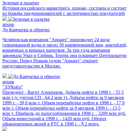
Зеленые в палатке
История российского маркетинга, похоже, состояла и состоит
из борьбы предпринимателей с застенчивостью покупателей
архив
До Камчатки и обратно
Челябинская компания "Ариант" производит 24 вида
газированной воды и около 50 наименований вин, коктейлей,
коньячных и винных напитков. За три года компания
завоевала Урал и Сибирь. Теперь она осваивает Центральную
Россию. Перед Новым годом "Ариант" откроет
представительство в Москве.
архив
"ЛУКойл"
Президент - Вагит Алекперов. Добыча нефти в 1998 г. - 55,5
млн т (с учетом СП - 64,2 млн т). Добыча нефти за 9 месяцев
1999 г. - 39,9 млн т. Объем переработки нефти в 1998 г. - 17,9
млн т. Объем переработки нефти за 9 месяцев 1999 г. - 13,5
млн т. Прибыль до налогообложения в 1998 г. - 3209 млн руб.
Объем инвестиций в 1998 г. - 1420 млн руб. Оборот
обыкновенных акций в РТС в 1998 г. - $ 2 млрд.