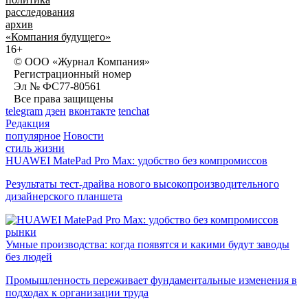
расследования
архив
«Компания будущего»
16+
© ООО «Журнал Компания»
Регистрационный номер
Эл № ФС77-80561
Все права защищены
telegram
дзен
вконтакте
tenchat
Редакция
популярное
Новости
стиль жизни
HUAWEI MatePad Pro Max: удобство без компромиссов
Результаты тест-драйва нового высокопроизводительного
дизайнерского планшета
рынки
Умные производства: когда появятся и какими будут заводы
без людей
Промышленность переживает фундаментальные изменения в
подходах к организации труда