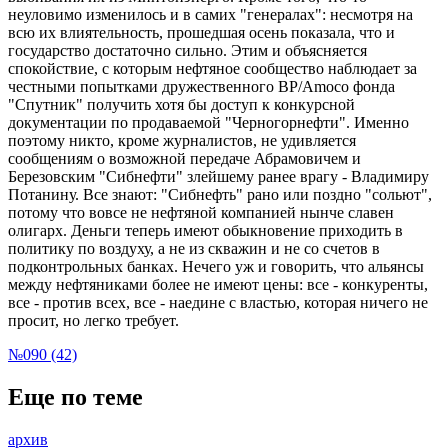
неуловимо изменилось и в самих "генералах": несмотря на
всю их влиятельность, прошедшая осень показала, что и
государство достаточно сильно. Этим и объясняется
спокойствие, с которым нефтяное сообщество наблюдает за
честными попытками дружественного BP/Amoco фонда
"Спутник" получить хотя бы доступ к конкурсной
документации по продаваемой "Черногорнефти". Именно
поэтому никто, кроме журналистов, не удивляется
сообщениям о возможной передаче Абрамовичем и
Березовским "Сибнефти" злейшему ранее врагу - Владимиру
Потанину. Все знают: "Сибнефть" рано или поздно "сольют",
потому что вовсе не нефтяной компанией нынче славен
олигарх. Деньги теперь имеют обыкновение приходить в
политику по воздуху, а не из скважин и не со счетов в
подконтрольных банках. Нечего уж и говорить, что альянсы
между нефтяниками более не имеют цены: все - конкуренты,
все - против всех, все - наедине с властью, которая ничего не
просит, но легко требует.
№090 (42)
Еще по теме
архив