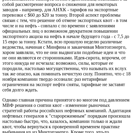
собой рассмотрение вопроса о снижении для некоторых
заводов - например, для АНХК - тарифов на экспортные
перевозки с $60 до $20 за тонну. Второй аспект проблемы
связан с тем, что решение об отмене экспортных квот - в том
числе и на нефть - совпало с по времени с заявлениями
официальных лиц о возможном двукратном повышении
экспортного акциза на нефть в начале будущего года - с 7,5 до
15 евро за тонну. Кстати, всю прошлую неделю различные
ведомства, начиная с Минфина и заканчивая Минтопэнерго,
хором заявляли, что не они выдвигали подобные идеи и что
не они являются ее сторонниками. Идея-сирота, впрочем, от
этого никуда не исчезала: возможно, силы, которые ее
породили, настолько могущественны, что называть их вслух
так же опасно, как поминать нечистую силу. Понятно, что с 18
ноября компании твердо осознали: раз нетарифные
ограничения на экспорт нефти сняты, тарифные не заставят
себя долго ждать.
Однако главная причина принятого во многом под давлением
МВФ решения о снятии квот - изменение рыночных
стратегий работы российских нефтяных компаний. Адаптация
нефтяных генералов к "старорежимным" порядкам произошла
настолько быстро, что, казалось, компании только и ждали
квот, чтобы вернуться к проверенной временем практике
выбивания их из Минтопэнерго. Кроме того, что-то