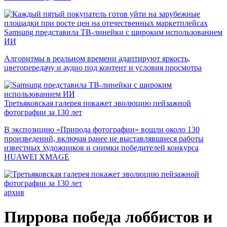
Samsung представила ТВ-линейки с широким использованием
ИИ
Алгоритмы в реальном времени адаптируют яркость,
цветопередачу и аудио под контент и условия просмотра
Третьяковская галерея покажет эволюцию пейзажной
фотографии за 130 лет
В экспозицию «Природа фотографии» вошли около 130
произведений, включая ранее не выставлявшиеся работы
известных художников и снимки победителей конкурса
HUAWEI XMAGE
архив
Пиррова победа лоббистов и