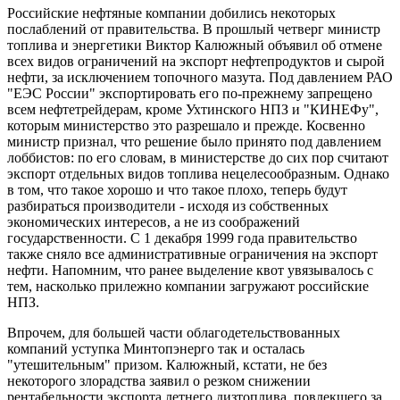
Российские нефтяные компании добились некоторых
послаблений от правительства. В прошлый четверг министр
топлива и энергетики Виктор Калюжный объявил об отмене
всех видов ограничений на экспорт нефтепродуктов и сырой
нефти, за исключением топочного мазута. Под давлением РАО
"ЕЭС России" экспортировать его по-прежнему запрещено
всем нефтетрейдерам, кроме Ухтинского НПЗ и "КИНЕФу",
которым министерство это разрешало и прежде. Косвенно
министр признал, что решение было принято под давлением
лоббистов: по его словам, в министерстве до сих пор считают
экспорт отдельных видов топлива нецелесообразным. Однако
в том, что такое хорошо и что такое плохо, теперь будут
разбираться производители - исходя из собственных
экономических интересов, а не из соображений
государственности. С 1 декабря 1999 года правительство
также сняло все административные ограничения на экспорт
нефти. Напомним, что ранее выделение квот увязывалось с
тем, насколько прилежно компании загружают российские
НПЗ.
Впрочем, для большей части облагодетельствованных
компаний уступка Минтопэнерго так и осталась
"утешительным" призом. Калюжный, кстати, не без
некоторого злорадства заявил о резком снижении
рентабельности экспорта летнего дизтоплива, повлекшего за