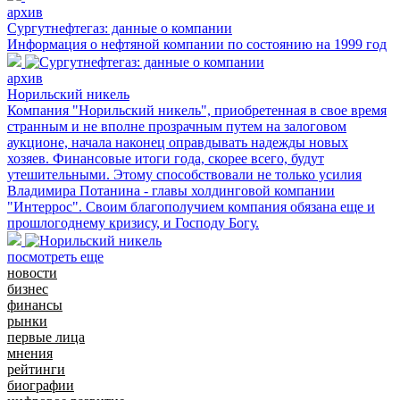
архив
Сургутнефтегаз: данные о компании
Информация о нефтяной компании по состоянию на 1999 год
архив
Норильский никель
Компания "Норильский никель", приобретенная в свое время
странным и не вполне прозрачным путем на залоговом
аукционе, начала наконец оправдывать надежды новых
хозяев. Финансовые итоги года, скорее всего, будут
утешительными. Этому способствовали не только усилия
Владимира Потанина - главы холдинговой компании
"Интеррос". Своим благополучием компания обязана еще и
прошлогоднему кризису, и Господу Богу.
посмотреть еще
новости
бизнес
финансы
рынки
первые лица
мнения
рейтинги
биографии