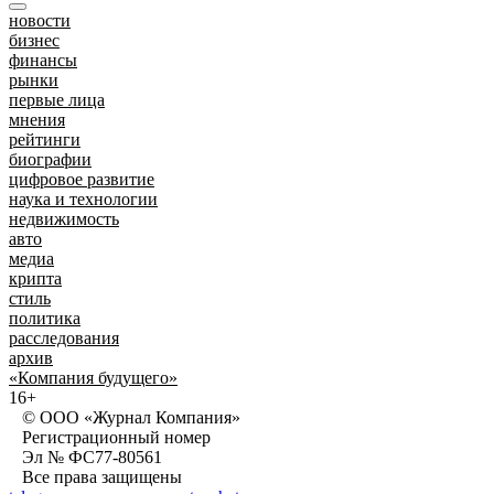
новости
бизнес
финансы
рынки
первые лица
мнения
рейтинги
биографии
цифровое развитие
наука и технологии
недвижимость
авто
медиа
крипта
стиль
политика
расследования
архив
«Компания будущего»
16+
© ООО «Журнал Компания»
Регистрационный номер
Эл № ФС77-80561
Все права защищены