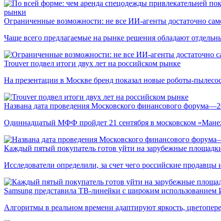
рынки
Ограниченные возможности: не все ИИ-агенты достаточно сам
Чаще всего предлагаемые на рынке решения обладают отдельн
Trouver подвел итоги двух лет на российском рынке
На презентации в Москве бренд показал новые роботы-пылесо
Названа дата проведения Московского финансового форума—2
Одиннадцатый МФФ пройдет 21 сентября в московском «Мане
Каждый пятый покупатель готов уйти на зарубежные площадки
Исследователи определили, за счет чего российские продавц
Samsung представила ТВ-линейки с широким использованием
Алгоритмы в реальном времени адаптируют яркость, цветопере