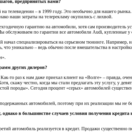
шагов, предпринятых вами?
а телевидении – в 1999 году. Это необычно для нашего рынка.
нако наши затраты на телерекламу окупились с лихвой.
ехгодичную гарантию на автомобили, хотя сам производитель уст
Мы обслуживаем по гарантии все автомобили Audi, купленные у
й начал специализироваться на серьезном тюнинге. Например, 
ль, что уникально – ведь обычно после вмешательства в настройк
н».
грамм других дилеров?
Как-то раз к нам даже приехал клиент на «Волге» – правда, оч
отя, скажу честно, когда мы стали предлагать эту услугу, у де
стой породы». Сегодня процент «серых» автомобилей существен
же подержанных автомобилей, поэтому при их реализации мы не 
, однако в большинстве случаев условия получения кредита
ретий автомобиль реализуется в кредит. Продажи существенно по