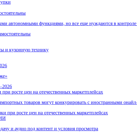
остоятельны
ыми автономными функциями, но все еще нуждаются в контроле
сы и кухонную технику
026
же»
 при росте цен на отечественных маркетплейсах
ы импортных товаров могут конкурировать с иностранными онай
 ИИ
дачу и аудио под контент и условия просмотра