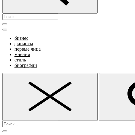
бизнес
финансы
первые лица
мнения
стиль
биографии