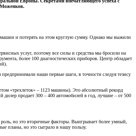
ентральной Европы. Секретами впечатляющего успеха с
 Моженков.
ю машин и потерять на этом круглую сумму. Однако мы выжили
ервисных услуг, поэтому все силы и средства мы бросили на
умента, более 100 диагностических приборов. Центр обладает
ий).
Мы предпринимали наши первые шаги, в точности следуя тезису
четом «трехлеток» – 1123 машины). Это абсолютный рекорд
 дилер продает 300 – 400 автомобилей в год, лучшие – от 500
 роль, но это вторичные факторы. Выигрывает более умный,
ые планы, но это сыграло в нашу пользу.