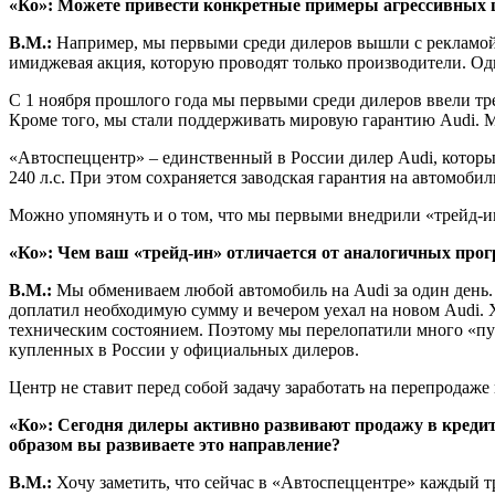
«Ко»: Можете привести конкретные примеры агрессивных 
В.М.:
Например, мы первыми среди дилеров вышли с рекламой н
имиджевая акция, которую проводят только производители. Од
С 1 ноября прошлого года мы первыми среди дилеров ввели тр
Кроме того, мы стали поддерживать мировую гарантию Audi. 
«Автоспеццентр» – единственный в России дилер Audi, которы
240 л.с. При этом сохраняется заводская гарантия на автомоби
Можно упомянуть и о том, что мы первыми внедрили «трейд-и
«Ко»: Чем ваш «трейд-ин» отличается от аналогичных про
В.М.:
Мы обмениваем любой автомобиль на Audi за один день. 
доплатил необходимую сумму и вечером уехал на новом Audi. Х
техническим состоянием. Поэтому мы перелопатили много «пу
купленных в России у официальных дилеров.
Центр не ставит перед собой задачу заработать на перепрода
«Ко»: Сегодня дилеры активно развивают продажу в кредит
образом вы развиваете это направление?
В.М.:
Хочу заметить, что сейчас в «Автоспеццентре» каждый т