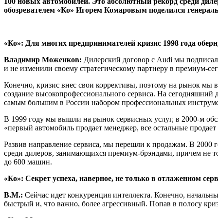
100 новых автомобилей. Это абсолютный рекорд среди дил
обозревателем «Ко» Игорем Комаровым поделился генерал
«Ко»: Для многих предпринимателей кризис 1998 года оберн
Владимир Моженков:
Дилерский договор с Audi мы подписали
и не изменили своему стратегическому партнеру в премиум-сег
Конечно, кризис внес свои коррективы, поэтому на рынок мы в
создание высокопрофессионального сервиса. На сегодняшний д
самым большим в России набором профессиональных инструмент
В 1999 году мы вышли на рынок сервисных услуг, в 2000-м обс
«первый автомобиль продает менеджер, все остальные продает 
Развив направление сервиса, мы перешли к продажам. В 2000 г
среди дилеров, занимающихся премиум-брэндами, причем не тол
до 600 машин.
«Ко»: Секрет успеха, наверное, не только в отлаженном сер
В.М.:
Сейчас идет конкуренция интеллекта. Конечно, начальны
быстрый и, что важно, более агрессивный. Попав в полосу криз