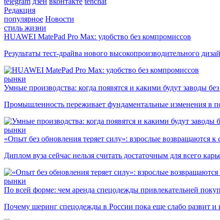
telegram
дзен
вконтакте
tenchat
Редакция
популярное
Новости
стиль жизни
HUAWEI MatePad Pro Max: удобство без компромиссов
Результаты тест-драйва нового высокопроизводительного диза
рынки
Умные производства: когда появятся и какими будут заводы бе
Промышленность переживает фундаментальные изменения в по
рынки
«Опыт без обновления теряет силу»: взрослые возвращаются к
Диплом вуза сейчас нельзя считать достаточным для всего кар
рынки
По всей форме: чем аренда спецодежды привлекательней поку
Почему шеринг спецодежды в России пока еще слабо развит и 