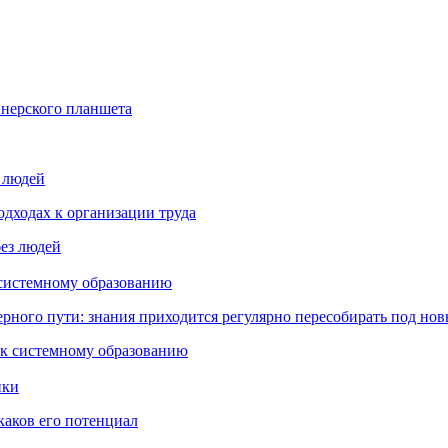
йнерского планшета
з людей
дходах к организации труда
 системному образованию
ьерного пути: знания приходится регулярно пересобирать под но
пки
каков его потенциал