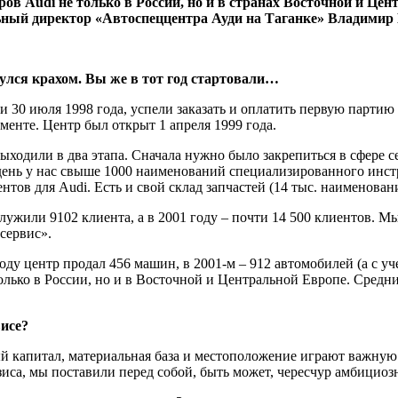
еров
Audi не только в России, но и в странах Восточной и Ц
ьный директор «Автоспеццентра Ауди на Таганке» Владимир
улся крахом. Вы же в тот год стартовали…
 30 июля 1998 года, успели заказать и оплатить первую парти
менте. Центр был открыт 1 апреля 1999 года.
ыходили в два этапа. Сначала нужно было закрепиться в сфере с
ень у нас свыше 1000 наименований специализированного инстр
ов для Audi. Есть и свой склад запчастей (14 тыс. наименован
лужили 9102 клиента, а в 2001 году – почти 14 500 клиентов. 
сервис».
оду центр продал 456 машин, в 2001-м – 912 автомобилей (а с у
ько в России, но и в Восточной и Центральной Европе. Средний
висе?
й капитал, материальная база и местоположение играют важную
иса, мы поставили перед собой, быть может, чересчур амбициозн