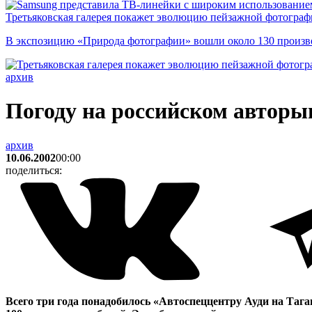
Третьяковская галерея покажет эволюцию пейзажной фотографи
В экспозицию «Природа фотографии» вошли около 130 произ
архив
Погоду на российском авторын
архив
10.06.2002
00:00
поделиться:
Всего три года понадобилось «Автоспеццентру Ауди на Тага