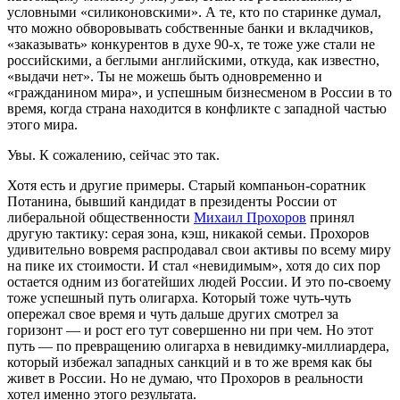
условными «силиконовскими». А те, кто по старинке думал,
что можно обворовывать собственные банки и вкладчиков,
«заказывать» конкурентов в духе 90‑х, те тоже уже стали не
российскими, а беглыми английскими, откуда, как известно,
«выдачи нет». Ты не можешь быть одновременно и
«гражданином мира», и успешным бизнесменом в России в то
время, когда страна находится в конфликте с западной частью
этого мира.
Увы. К сожалению, сейчас это так.
Хотя есть и другие примеры. Старый компаньон-соратник
Потанина, бывший кандидат в президенты России от
либеральной общественности
Михаил Прохоров
принял
другую тактику: серая зона, кэш, никакой семьи. Прохоров
удивительно вовремя распродавал свои активы по всему миру
на пике их стоимости. И стал «невидимым», хотя до сих пор
остается одним из богатейших людей России. И это по-своему
тоже успешный путь олигарха. Который тоже чуть-чуть
опережал свое время и чуть дальше других смотрел за
горизонт — и рост его тут совершенно ни при чем. Но этот
путь — по превращению олигарха в невидимку-миллиардера,
который избежал западных санкций и в то же время как бы
живет в России. Но не думаю, что Прохоров в реальности
хотел именно этого результата.