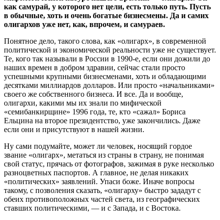
как самурай, у которого нет цели, есть только путь. Пусть
в обычные, хоть и очень богатые бизнесмены. Да и самих
олигархов уже нет, как, впрочем, и самураев.
Понятное дело, такого слова, как «олигарх», в современной
политической и экономической реальности уже не существует.
Те, кого так называли в России в 1990‑е, если они дожили до
наших времен в добром здравии, сейчас стали просто
успешными крупными бизнесменами, хоть и обладающими
десятками миллиардов долларов. Или просто «начальниками»
своего же собственного бизнеса. И все. Да и вообще,
олигархи, какими мы их знали по мифической
«семибанкирщине» 1996 года, те, кто «сажал» Бориса
Ельцина на второе президентство, уже закончились. Даже
если они и присутствуют в нашей жизни.
Ну сами подумайте, может ли человек, носящий гордое
звание «олигарх», метаться из страны в страну, не понимая
свой статус, прячась от фотографов, зажимая в руке несколько
разноцветных паспортов. А главное, не делая никаких
«политических» заявлений. Упаси боже. Иначе вопросы
такому, с позволения сказать, «олигарху» быстро зададут с
обеих противоположных частей света, из географических
ставших политическими, — и с Запада, и с Востока.