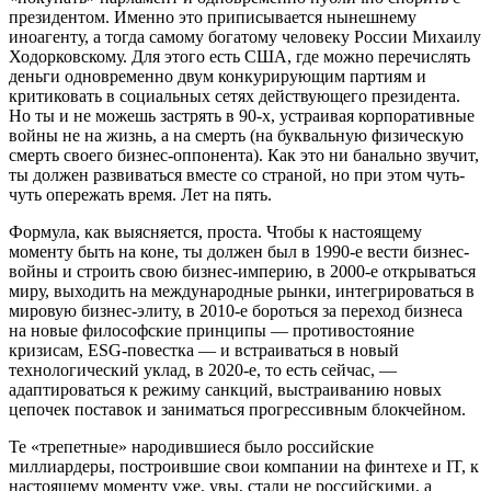
президентом. Именно это приписывается нынешнему
иноагенту, а тогда самому богатому человеку России Михаилу
Ходорковскому. Для этого есть США, где можно перечислять
деньги одновременно двум конкурирующим партиям и
критиковать в социальных сетях действующего президента.
Но ты и не можешь застрять в 90‑х, устраивая корпоративные
войны не на жизнь, а на смерть (на буквальную физическую
смерть своего бизнес-оппонента). Как это ни банально звучит,
ты должен развиваться вместе со страной, но при этом чуть-
чуть опережать время. Лет на пять.
Формула, как выясняется, проста. Чтобы к настоящему
моменту быть на коне, ты должен был в 1990‑е вести бизнес-
войны и строить свою бизнес-империю, в 2000‑е открываться
миру, выходить на международные рынки, интегрироваться в
мировую бизнес-элиту, в 2010‑е бороться за переход бизнеса
на новые философские принципы — противостояние
кризисам, ESG-повестка — и встраиваться в новый
технологический уклад, в 2020‑е, то есть сейчас, —
адаптироваться к режиму санкций, выстраиванию новых
цепочек поставок и заниматься прогрессивным блокчейном.
Те «трепетные» народившиеся было российские
миллиардеры, построившие свои компании на финтехе и IT, к
настоящему моменту уже, увы, стали не российскими, а