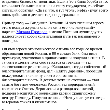
отделения бизнеса от политики. Если в 90‑е была борьба за то,
кто окажет большее влияние на главу государства, то сейчас
ситуация обратная: «Да вы что, я тут уголь / нефть / руду всего
лишь добываю и детские сады поддерживаю».
Пример тому — Владимир Потанин. И хотя главным героем
этого номера журнала стал не он, а его «исчезнувший»
партнер
Михаил Прохоров
, именно Потанин лучше других
иллюстрирует собой удивительный путь так называемого
олигарха.
Он был героем экономического олимпа все годы со времен
образования новой России: в 90‑е создал банк, был вице-
премьером, участвовал в приватизации и получил активы. В
тучные нулевые тоже соответствовал трендам — вел
телевизионное реалити-шоу «Кандидат», создал собственный
благотворительный фонд, дал «Клятву дарения», пообещав
пожертвовать половину своего состояния на
благотворительность. В десятые тоже не отставал — стал
самым богатым человеком России, вел корпоративный
конфликт с Олегом Дерипаской и разводился с женой,
подарил масштабную коллекцию картин французскому
центру Помпиду. Попутно основал «Ночную лигу» из звезд-
ветеранов хоккея и бизнесменов.