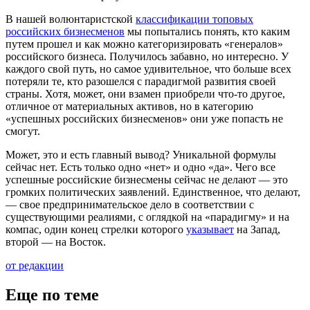
В нашей волюнтаристской
классификации топовых
российских бизнесменов
мы попытались понять, кто каким
путем прошел и как можно категоризировать «генералов»
российского бизнеса. Получилось забавно, но интересно. У
каждого свой путь, но самое удивительное, что больше всех
потеряли те, кто разошелся с парадигмой развития своей
страны. Хотя, может, они взамен приобрели что-то другое,
отличное от материальных активов, но в категорию
«успешных российских бизнесменов» они уже попасть не
смогут.
Может, это и есть главный вывод? Уникальной формулы
сейчас нет. Есть только одно «нет» и одно «да». Чего все
успешные российские бизнесмены сейчас не делают — это
громких политических заявлений. Единственное, что делают,
— свое предпринимательское дело в соответствии с
существующими реалиями, с оглядкой на «парадигму» и на
компас, один конец стрелки которого
указывает
на Запад,
второй — на Восток.
от редакции
Еще по теме