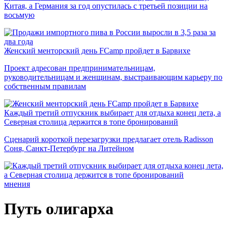
Китая, а Германия за год опустилась с третьей позиции на
восьмую
Женский менторский день FCamp пройдет в Барвихе
Проект адресован предпринимательницам,
руководительницам и женщинам, выстраивающим карьеру по
собственным правилам
Каждый третий отпускник выбирает для отдыха конец лета, а
Северная столица держится в топе бронирований
Сценарий короткой перезагрузки предлагает отель Radisson
Соня, Санкт-Петербург на Литейном
мнения
Путь олигарха