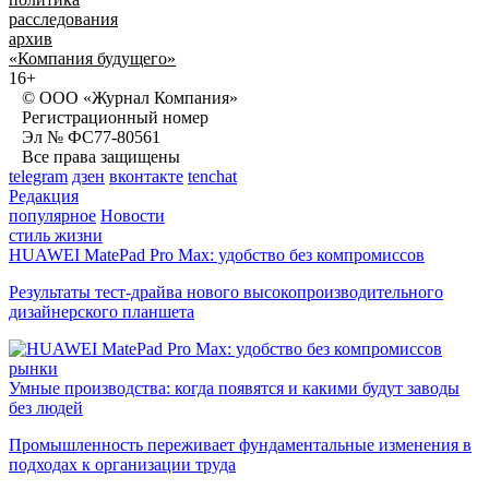
расследования
архив
«Компания будущего»
16+
© ООО «Журнал Компания»
Регистрационный номер
Эл № ФС77-80561
Все права защищены
telegram
дзен
вконтакте
tenchat
Редакция
популярное
Новости
стиль жизни
HUAWEI MatePad Pro Max: удобство без компромиссов
Результаты тест-драйва нового высокопроизводительного
дизайнерского планшета
рынки
Умные производства: когда появятся и какими будут заводы
без людей
Промышленность переживает фундаментальные изменения в
подходах к организации труда