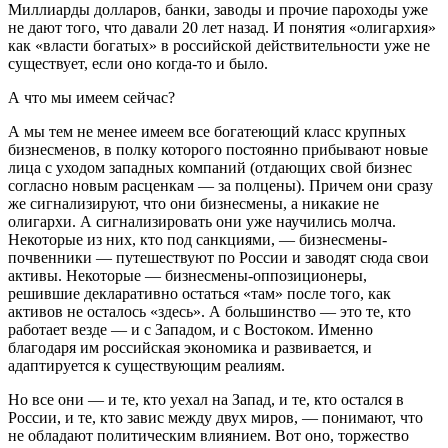
Миллиарды долларов, банки, заводы и прочие пароходы уже
не дают того, что давали 20 лет назад. И понятия «олигархия»
как «власти богатых» в российской действительности уже не
существует, если оно когда-то и было.
А что мы имеем сейчас?
А мы тем не менее имеем все богатеющий класс крупных
бизнесменов, в полку которого постоянно прибывают новые
лица с уходом западных компаний (отдающих свой бизнес
согласно новым расценкам — за полцены). Причем они сразу
же сигнализируют, что они бизнесмены, а никакие не
олигархи. А сигнализировать они уже научились молча.
Некоторые из них, кто под санкциями, — бизнесмены-
почвенники — путешествуют по России и заводят сюда свои
активы. Некоторые — бизнесмены-оппозиционеры,
решившие декларативно остаться «там» после того, как
активов не осталось «здесь». А большинство — это те, кто
работает везде — и с Западом, и с Востоком. Именно
благодаря им российская экономика и развивается, и
адаптируется к существующим реалиям.
Но все они — и те, кто уехал на Запад, и те, кто остался в
России, и те, кто завис между двух миров, — понимают, что
не обладают политическим влиянием. Вот оно, торжество