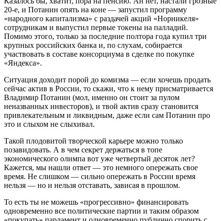
Казалось бы, хватит, пора на пенсию. Ан нет, настали грозные
20‑е, и Потанин опять на коне — запустил программу
«народного капитализма» с раздачей акций «Норникеля»
сотрудникам и выпустил первые токены на палладий.
Помимо этого, только за последние полтора года купил три
крупных российских банка и, по слухам, собирается
участвовать в составе консорциума в сделке по покупке
«Яндекса».
Ситуация доходит порой до комизма — если хочешь продать
сейчас актив в России, то скажи, что к нему присматривается
Владимир Потанин (мол, именно он стоит за пулом
неназванных инвесторов), и твой актив сразу становится
привлекательным и ликвидным, даже если сам Потанин про
это и слыхом не слыхивал.
Такой плодовитой творческой карьере можно только
позавидовать. А в чем секрет держаться в топе
экономического олимпа вот уже четвертый десяток лет?
Кажется, мы нашли ответ — это немного опережать свое
время. Не слишком — сильно опережать в России время
нельзя — но и нельзя отставать, зависая в прошлом.
То есть ты не можешь «прогрессивно» финансировать
одновременно все политические партии и таким образом
«покупать» парламент и одновременно публично спорить с