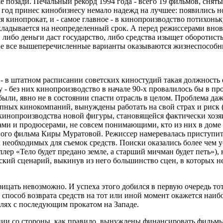
 позади. Печальный рекорд 1994 года - всего 19 фильмов, сняты
й год принес кинобизнесу немало надежд на лучшее: появились
 кинопрокат, и - самое главное - в кинопроизводство потихонь
дывается на неопределенный срок. А перед режиссерами вновь в
 либо деньги даст государство, либо средства изыщет оборотис
о не все вышеперечисленные варианты оказываются жизнеспособ
- в штатном расписании советских киностудий такая должность
- без них кинопроизводство в начале 90-х провалилось бы в про
и, явно не в состоянии спасти отрасль в целом. Проблема даже
ных кинокомпаний, вынуждены работать на свой страх и риск (и
 кинопроизводства новой фигуры, становящейся фактически хоз
и и продюсерами, не совсем понимающими, кто из них в доме х
вого фильма Киры Муратовой. Режиссер намеревалась приступит
 необходимых для съемок средств. Поиски оказались более чем 
р «Тело будет предано земле, а старший мичман будет петь»), н
ский сценарий, выкинув из него большинство сцен, в которых н
цать невозможно. И успеха этого добился в первую очередь тот,
й способ возврата средств на тот или иной момент окажется наи
лях с последующим прокатом на Западе.
и со стороны, как правило, вынуждены финансировать фильмы з