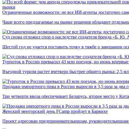
рынки
Ограниченные возможности: не все ИИ-агенты достаточно сам
Чаще всего предлагаемые на рынке решения обладают отдельн
Суд снова отложил спор о наследстве создателя бренда «Б. Ю.
Шестой год не удается поставить точку в тяжбе о завещании о
Турпоток в России превысил 43 млн поездок, но июнь впервые 
Въездной туризм растет вчетверо быстрее общего рынка: 2,5 м
Продажи импортного пива в России выросли в 3,5 раза за два г
Три четверти ввоза обеспечивает Беларусь, второе место у Кита
Женский менторский день FCamp пройдет в Барвихе
Проект адресован предпринимательницам, руководительницам