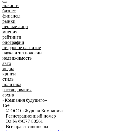
новости
бизнес
финансы
рынки
первые лица
мнения
рейтинги
биографии
цифровое развитие
наука и технологии
недвижимость
авто
медиа
крипта
стиль
политика
расследования
архив
«Компания будущего»
16+
© ООО «Журнал Компания»
Регистрационный номер
Эл № ФС77-80561
Все права защищены