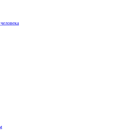
 человека
м