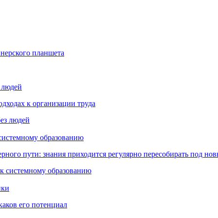
йнерского планшета
з людей
дходах к организации труда
 системному образованию
ьерного пути: знания приходится регулярно пересобирать под но
пки
каков его потенциал