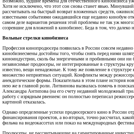
Возможно, худшие времена для отечественного кинобизнеса уже
Хотя не исключено, что этот сон снова станет явью. Минувши
рассчитывать на быстрый возврат вложенных средств, оживился
известными событиями ожидавшийся еще недавно кинобум откла
самом деле вариантов решения этой проблемы не так уж много:
созревшие для вложений в кинобизнес. Беда в том, что далек
Вольные стрелки кинобизнеса
Профессия кинопродюсера появилась в России совсем недавно 
кинобизнесмены достойны того, чтобы снять перед ними шляпу 
киноиндустрии, сколь бы энергичными и пробивными они ни был
независимые продюсеры, не интегрированные в структуры круп
известно, вещи ненадежные. К тому же появление в структуре
множество неприятных ситуаций. Конфликты между режиссерам
анекдотические формы. Показательна в этом плане история но
нею же в главной роли. Литвинова вызвалась помочь в поисках
Александра Антипова (на его счету недавний молодежный трилле
работу с изрядным рвением: он полностью переписал режиссер
картиной отказалась.
Однако определенные успехи продюсерского кино в России отри
финансирования проектов, а во-вторых, точно рассчитал, како
фильма на видеокассетах или показ на международных фестива
Продюсеры, не рассчитывающие на гарантированные инвестици