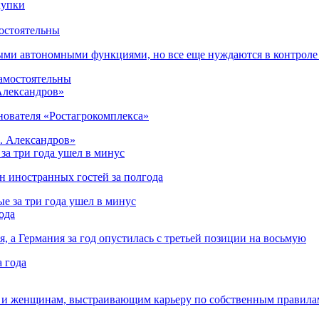
остоятельны
ыми автономными функциями, но все еще нуждаются в контроле
 Александров»
снователя «Ростагрокомплекса»
за три года ушел в минус
лн иностранных гостей за полгода
ода
я, а Германия за год опустилась с третьей позиции на восьмую
 и женщинам, выстраивающим карьеру по собственным правила