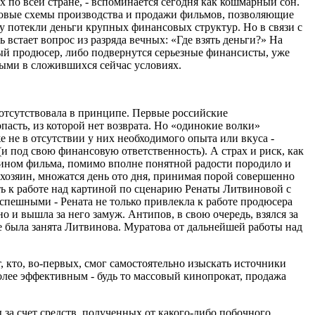
х по всей стране, - вспоминается сегодня как кошмарный сон.
 новые схемы производства и продажи фильмов, позволяющие
ку потекли деньги крупных финансовых структур. Но в связи с
стает вопрос из разряда вечных: «Где взять деньги?» На
тый продюсер, либо подвернутся серьезные финансисты, уже
ными в сложившихся сейчас условиях.
 отсутствовала в принципе. Первые российские
пасть, из которой нет возврата. Но «одинокие волки»
 не в отсутствии у них необходимого опыта или вкуса -
 под свою финансовую ответственность). А страх и риск, как
яином фильма, помимо вполне понятной радости породило и
озяин, множатся день ото дня, принимая порой совершенно
ь к работе над картиной по сценарию Ренаты Литвиновой с
успешными - Рената не только привлекла к работе продюсера
о и вышла за него замуж. Антипов, в свою очередь, взялся за
е была занята Литвинова. Муратова от дальнейшей работы над
 кто, во-первых, смог самостоятельно изыскать источники
более эффективным - будь то массовый кинопрокат, продажа
а счет средств, полученных от какого-либо побочного