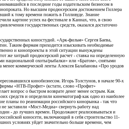
занимавшийся в последние годы издательским бизнесом в
 кинопроката. Но высшим продюсерским достижением Гиллера
евший к тому времени пожить в Голливуде. Знание
чили картине успех на фестивале в Каннах, что, в свою
ривлечения государственных средств, оказался достаточно
сударственных киностудий. «Арк-фильм» Сергея Баева,
ртин. Таким фирмам приходится изыскивать необходимые
ственно и кинопроекты в этой ситуации вынуждены
 тот же хитрый продюсерский расчет - ставка на определенную
тями национальной охоты/рыбалки» или «Братом», снятыми
да менее коммерческой ленты Алексея Балабанова «Про уродов
ресовавшихся кинобизнесом. Игорь Толстунов, в начале 90-х
а фирмы «НТВ-Профит» (кстати, слово «Профит»
лает вопрос о быстром возврате денег менее острым. Как
их средств и определили кинематограф как одно из наиболее
ие планы по реанимации российского кинорынка - так что
 не заставили «Мост-Медиа» свернуть работу над
 один - до лучших времен. Продолжают реализовываться и
ероссийской киносети, включающий в себя строительство 11-
нешних условиях уйдет значительно больше времени, чем