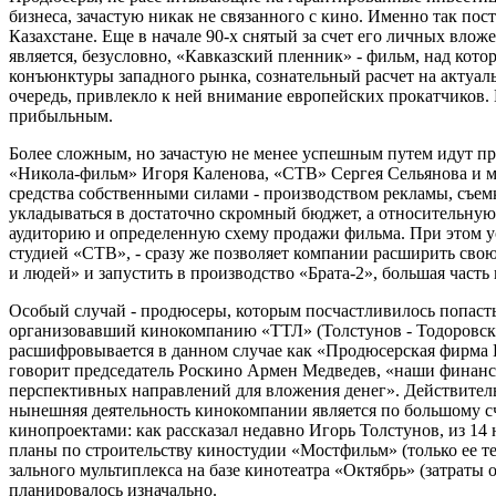
бизнеса, зачастую никак не связанного с кино. Именно так по
Казахстане. Еще в начале 90-х снятый за счет его личных вл
является, безусловно, «Кавказский пленник» - фильм, над кот
конъюнктуры западного рынка, сознательный расчет на актуаль
очередь, привлекло к ней внимание европейских прокатчиков. 
прибыльным.
Более сложным, но зачастую не менее успешным путем идут п
«Никола-фильм» Игоря Каленова, «СТВ» Сергея Сельянова и 
средства собственными силами - производством рекламы, съе
укладываться в достаточно скромный бюджет, а относительную
аудиторию и определенную схему продажи фильма. При этом ус
студией «СТВ», - сразу же позволяет компании расширить свою
и людей» и запустить в производство «Брата-2», большая ч
Особый случай - продюсеры, которым посчастливилось попаст
организовавший кинокомпанию «ТТЛ» (Толстунов - Тодоровский
расшифровывается в данном случае как «Продюсерская фирма И
говорит председатель Роскино Армен Медведев, «наши финансо
перспективных направлений для вложения денег». Действител
нынешняя деятельность кинокомпании является по большому сч
кинопроектами: как рассказал недавно Игорь Толстунов, из 1
планы по строительству киностудии «Мостфильм» (только ее те
зального мультиплекса на базе кинотеатра «Октябрь» (затраты
планировалось изначально.