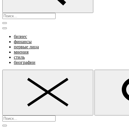
бизнес
финансы
первые лица
мнения
стиль
биографии