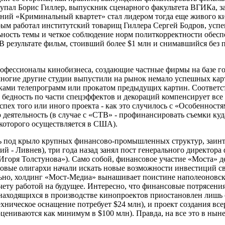
ступал Борис Гиллер, выпускник сценарного факультета ВГИКа, 
ожений «Криминальный квартет» стал лидером тогда еще живого
орым работал институтский товарищ Гиллера Сергей Бодров, усп
ность темы и четкое соблюдение норм политкорректности обеспе
В результате фильм, стоивший более $1 млн и снимавшийся без п
рофессионалы кинобизнеса, создающие частные фирмы на базе го
многие другие студии выпустили на рынок немало успешных ка
мками телепрограмм или прокатом предыдущих картин. Соответ
 бедность по части спецэффектов и декораций компенсирует все
пех того или иного проекта - как это случилось с «Особеннос
 деятельность (в случае с «СТВ» - профинансировать съемки ку
асть которого осуществляется в США).
ь под крыло крупных финансово-промышленных структур, заинте
 - Ливнев), три года назад занял пост генерального директор
горя Толстунова»). Само собой, финансовое участие «Моста» де
вые олигархи начали искать новые возможности инвестиций сво
ьно, холдинг «Мост-Медиа» вынашивает поистине наполеоновск
ету работой на будущее. Интересно, что финансовые потрясения
4 находящихся в производстве кинопроектов приостановлен лишь
хническое оснащение потребует $24 млн), и проект создания вс
 оцениваются как минимум в $100 млн). Правда, на все это в ны