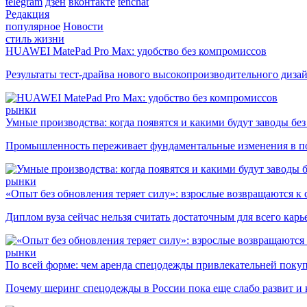
telegram
дзен
вконтакте
tenchat
Редакция
популярное
Новости
стиль жизни
HUAWEI MatePad Pro Max: удобство без компромиссов
Результаты тест-драйва нового высокопроизводительного диза
рынки
Умные производства: когда появятся и какими будут заводы бе
Промышленность переживает фундаментальные изменения в по
рынки
«Опыт без обновления теряет силу»: взрослые возвращаются к
Диплом вуза сейчас нельзя считать достаточным для всего кар
рынки
По всей форме: чем аренда спецодежды привлекательней поку
Почему шеринг спецодежды в России пока еще слабо развит и 