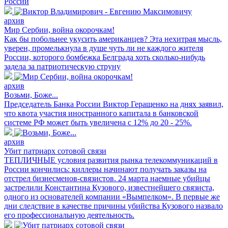
России
архив
Мир Сербии, война окорочкам!
Как бы побольнее укусить американцев? Эта нехитрая мысль,
уверен, промелькнула в душе чуть ли не каждого жителя
России, которого бомбежка Белграда хоть сколько-нибудь
задела за патриотическую струну
архив
Возьми, Боже...
Председатель Банка России Виктор Геращенко на днях заявил,
что квота участия иностранного капитала в банковской
системе РФ может быть увеличена с 12% до 20 - 25%.
архив
Убит патриарх сотовой связи
ТЕПЛИЧНЫЕ условия развития рынка телекоммуникаций в
России кончились: киллеры начинают получать заказы на
отстрел бизнесменов-связистов. 24 марта наемные убийцы
застрелили Константина Кузового, известнейшего связиста,
одного из основателей компании «Вымпелком». В первые же
дни следствие в качестве причины убийства Кузового назвало
его профессиональную деятельность.