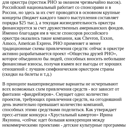
для оркестра (престиж РНО за океаном чрезвычайно высок).
Российский национальный работает со спонсорами и в
России, но здесь за их счет проводятся в основном крупные
концерты (бюджет каждого такого выступления составляет
порядка $25 тыс.), а текущая жизнедеятельность оркестра
финансируется за счет дружественных американских фондов.
Именно благодаря им в числе спонсоров российского
оркестра оказались такие компании, как Chevron, Exxon,
Amoco, American Express. РНО применяет и менее
традиционные схемы привлечения средств: сейчас в оркестре
активно разрабатывается проект «Общества друзей РНО»,
которое объединило бы людей, способных вносить небольшие
финансовые взносы, получая взамен все выгоды от хороших
отношений с лучшим симфоническим оркестром страны
(скидки на билеты и т.д.)
В принципе вышеприведенные варианты не исчерпывают
всех возможных схем привлечения средств - все зависит от
фантазии «фандрейзеров». Смущает одно: количество
проектов, требующих привлечения средств, на сегодняшний
день значительно превышает количество компаний,
способных этими средствами поделиться. Как утверждает
пресс-атташе конкурса «Хрустальный камертон» Ирина
Якунина, «сейчас идет большая конкуренция между
некоммерческими проектами - детские культурные программы