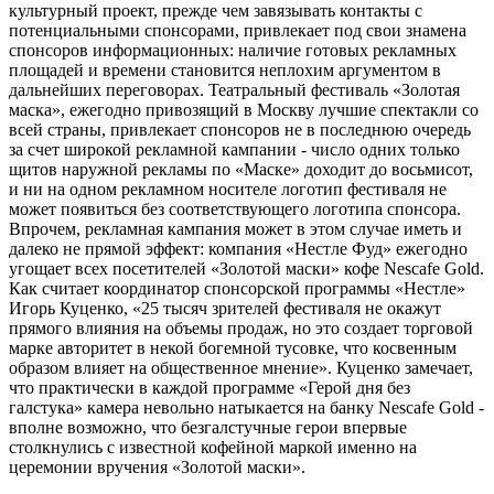
культурный проект, прежде чем завязывать контакты с
потенциальными спонсорами, привлекает под свои знамена
спонсоров информационных: наличие готовых рекламных
площадей и времени становится неплохим аргументом в
дальнейших переговорах. Театральный фестиваль «Золотая
маска», ежегодно привозящий в Москву лучшие спектакли со
всей страны, привлекает спонсоров не в последнюю очередь
за счет широкой рекламной кампании - число одних только
щитов наружной рекламы по «Маске» доходит до восьмисот,
и ни на одном рекламном носителе логотип фестиваля не
может появиться без соответствующего логотипа спонсора.
Впрочем, рекламная кампания может в этом случае иметь и
далеко не прямой эффект: компания «Нестле Фуд» ежегодно
угощает всех посетителей «Золотой маски» кофе Nescafe Gold.
Как считает координатор спонсорской программы «Нестле»
Игорь Куценко, «25 тысяч зрителей фестиваля не окажут
прямого влияния на объемы продаж, но это создает торговой
марке авторитет в некой богемной тусовке, что косвенным
образом влияет на общественное мнение». Куценко замечает,
что практически в каждой программе «Герой дня без
галстука» камера невольно натыкается на банку Nescafe Gold -
вполне возможно, что безгалстучные герои впервые
столкнулись с известной кофейной маркой именно на
церемонии вручения «Золотой маски».