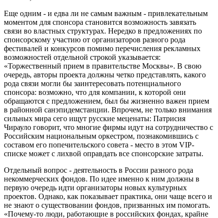
Еще одним - и едва ли не самым важным - привлекательным
моментом для спонсора становится возможность завязать
связи во властных структурах. Нередко в предложениях по
спонсорскому участию от организаторов разного рода
фестивалей и конкурсов помимо перечисления рекламных
возможностей отдельной строкой указывается:
«Торжественный прием в правительстве Москвы». В свою
очередь, авторы проекта должны четко представлять, какого
рода связи могли бы заинтересовать потенциального
спонсора: возможно, что для компании, к которой они
обращаются с предложением, был бы жизненно важен прием
в районной санэпидемстанции. Впрочем, не только внимания
сильных мира сего ищут русские меценаты: Патрисия
Чирауло говорит, что многие фирмы идут на сотрудничество с
Российским национальным оркестром, познакомившись с
составом его попечительского совета - место в этом VIP-
списке может с лихвой оправдать все спонсорские затраты.
Отдельный вопрос - деятельность в России разного рода
некоммерческих фондов. По идее именно к ним должны в
первую очередь идти организаторы новых культурных
проектов. Однако, как показывает практика, они чаще всего и
не знают о существовании фондов, призванных им помогать.
«Почему-то люди, работающие в российских фондах, крайне