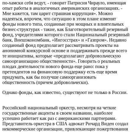
по-хамски себя ведут, - говорит Патрисия Чирауло, имеющая
опыт работы в аналогичных американских организациях. -
Мне кажется, там царит страшная коррупция». Можно
надеяться, впрочем, что ситуацию в этом плане изменят
фонды нового типа, созданные при мощных и влиятельных
бизнес-структурах - такие, как Благотворительный резервный
фонд, учредителями которого стали Национальный резервный
банк, Внешэкономбанк, «Ингосстрах» и «Газпром». Недавно
созданный фонд предполагает рассматривать проекты на
анонимной конкурсной основе и поддерживать прежде всего
те инициативы, которые «предполагают добровольческую
самоорганизацию общественности». Говорить о реальных
плодах деятельности нового фонда еще рано: пока у
претендентов на финансовую поддержку есть еще время
придумать, как бы получше самоорганизовать
общественность (причем добровольчески).
Однако фонды, как известно, существуют не только в России.
Российский национальный оркестр, несмотря на четкие
государственные акценты в своем названии, наиболее
успешно работает как раз с американскими партнерами.
Представитель оркестра в США адвокат Ричард Виден создал
некоммерческие организации, привлекающие пожертвования