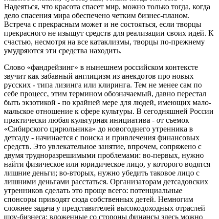
Надеяться, что красота спасет мир, можно только тогда, когда
дело спасения мира обеспечено четким бизнес-планом.
Встреча с прекрасным может и не состояться, если творцы
прекрасного не изыщут средств для реализации своих идей. К
счастью, несмотря на все катаклизмы, творцы по-прежнему
умудряются эти средства находить.
Слово «фандрейзинг» в нынешнем российском контексте
звучит как забавный англицизм из анекдотов про новых
русских - типа лизинга или клиринга. Тем не менее сам по
себе процесс, этим термином обозначаемый, давно перестал
быть экзотикой - по крайней мере для людей, имеющих мало-
мальское отношение к сфере культуры. В сегодняшней России
практически любая культурная инициатива - от съемок
«Сибирского цирюльника» до новогоднего утренника в
детсаду - начинается с поиска и привлечения финансовых
средств. Это увлекательное занятие, впрочем, сопряжено с
двумя трудноразрешимыми проблемами: во-первых, нужно
найти физическое или юридическое лицо, у которого водятся
лишние деньги; во-вторых, нужно убедить таковое лицо с
лишними деньгами расстаться. Организаторам детсадовских
утренников сделать это проще всего: потенциальные
спонсоры приводят сюда собственных детей. Немногим
сложнее задача у представителей высокодоходных отраслей
шоу-бизнеса: вложенные со стороны финансы здесь можно