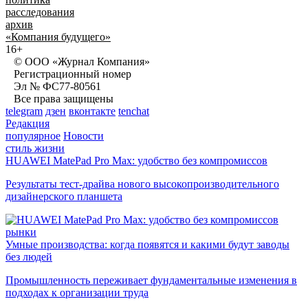
расследования
архив
«Компания будущего»
16+
© ООО «Журнал Компания»
Регистрационный номер
Эл № ФС77-80561
Все права защищены
telegram
дзен
вконтакте
tenchat
Редакция
популярное
Новости
стиль жизни
HUAWEI MatePad Pro Max: удобство без компромиссов
Результаты тест-драйва нового высокопроизводительного
дизайнерского планшета
рынки
Умные производства: когда появятся и какими будут заводы
без людей
Промышленность переживает фундаментальные изменения в
подходах к организации труда