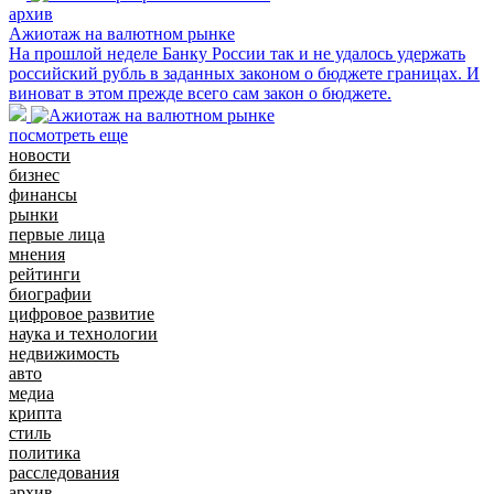
архив
Ажиотаж на валютном рынке
На прошлой неделе Банку России так и не удалось удержать
российский рубль в заданных законом о бюджете границах. И
виноват в этом прежде всего сам закон о бюджете.
посмотреть еще
новости
бизнес
финансы
рынки
первые лица
мнения
рейтинги
биографии
цифровое развитие
наука и технологии
недвижимость
авто
медиа
крипта
стиль
политика
расследования
архив