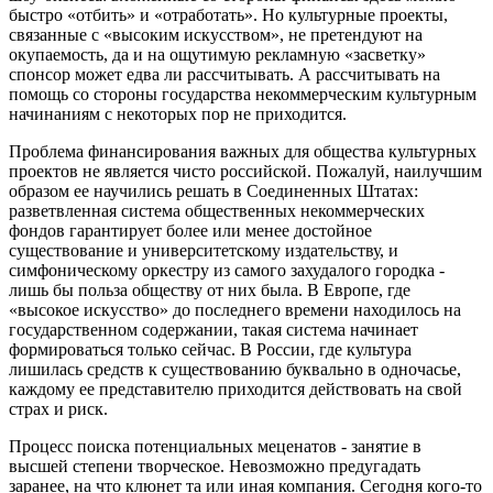
быстро «отбить» и «отработать». Но культурные проекты,
связанные с «высоким искусством», не претендуют на
окупаемость, да и на ощутимую рекламную «засветку»
спонсор может едва ли рассчитывать. А рассчитывать на
помощь со стороны государства некоммерческим культурным
начинаниям с некоторых пор не приходится.
Проблема финансирования важных для общества культурных
проектов не является чисто российской. Пожалуй, наилучшим
образом ее научились решать в Соединенных Штатах:
разветвленная система общественных некоммерческих
фондов гарантирует более или менее достойное
существование и университетскому издательству, и
симфоническому оркестру из самого захудалого городка -
лишь бы польза обществу от них была. В Европе, где
«высокое искусство» до последнего времени находилось на
государственном содержании, такая система начинает
формироваться только сейчас. В России, где культура
лишилась средств к существованию буквально в одночасье,
каждому ее представителю приходится действовать на свой
страх и риск.
Процесс поиска потенциальных меценатов - занятие в
высшей степени творческое. Невозможно предугадать
заранее, на что клюнет та или иная компания. Сегодня кого-то