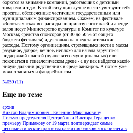
борются за внимание компаний, работающих с детскими
товарами и т.д.». В этой ситуации лучше всего чувствуют себя
проекты, обеспеченные частичным государственным или
муниципальным финансированием. Скажем, на фестивале
«Золотая маска» все расходы по привозу спектаклей и аренде
залов несут Министерство культуры и Комитет по культуре
Москвы; средства спонсоров (от 30 до 50 % от общего
бюджета фестиваля) идут только на представительские
расходы. Поэтому организациям, стремящимся нести в массы
разумное, доброе, вечное, неплохо для начала заручиться
поддержкой властей (лучше всего муниципальных) или
покопаться в генеалогическом древе - а ну как найдется какой-
нибудь дальний родственник в среде банкиров. А потом уже
можно заняться и фандрейзингом.
№059 (11)
Еще по теме
архив
Виктор Владимирович - Евгению Максимовичу
Письмо председателя Центробанка Виктора Геращенко
премьеру Примакову от 19 марта подтверждает самые
пессимистические прогнозы развития банковского бизнеса в