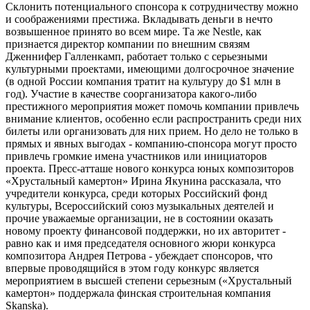
Склонить потенциального спонсора к сотрудничеству можно
и соображениями престижа. Вкладывать деньги в нечто
возвышенное принято во всем мире. Та же Nestle, как
признается директор компании по внешним связям
Дженнифер Галленкамп, работает только с серьезными
культурными проектами, имеющими долгосрочное значение
(в одной России компания тратит на культуру до $1 млн в
год). Участие в качестве соорганизатора какого-либо
престижного мероприятия может помочь компании привлечь
внимание клиентов, особенно если распространить среди них
билеты или организовать для них прием. Но дело не только в
прямых и явных выгодах - компанию-спонсора могут просто
привлечь громкие имена участников или инициаторов
проекта. Пресс-атташе нового конкурса юных композиторов
«Хрустальный камертон» Ирина Якунина рассказала, что
учредители конкурса, среди которых Российский фонд
культуры, Всероссийский союз музыкальных деятелей и
прочие уважаемые организации, не в состоянии оказать
новому проекту финансовой поддержки, но их авторитет -
равно как и имя председателя основного жюри конкурса
композитора Андрея Петрова - убеждает спонсоров, что
впервые проводящийся в этом году конкурс является
мероприятием в высшей степени серьезным («Хрустальный
камертон» поддержала финская строительная компания
Skanska).