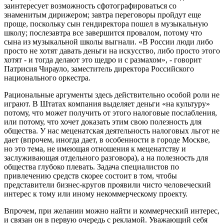
заинтересует возможность сфотографироваться со
знаменитым дирижером; завтра переговоры пройдут еще
проще, поскольку сын гендиректора пошел в музыкальную
школу; послезавтра все завершится провалом, потому что
сына из музыкальной школы выгнали. «В России люди либо
просто не хотят давать деньги на искусство, либо просто этого
хотят - и тогда делают это щедро и с размахом», - говорит
Патрисия Чирауло, заместитель директора Российского
национального оркестра.
Рациональные аргументы здесь действительно особой роли не
играют. В Штатах компания выделяет деньги «на культуру»
потому, что может получить от этого налоговые послабления,
или потому, что хочет доказать этим свою полезность для
общества. У нас меценатская деятельность налоговых льгот не
дает (впрочем, иногда дает, в особенности в городе Москве,
но это тема, не имеющая отношения к меценатству и
заслуживающая отдельного разговора), а на полезность для
общества глубоко плевать. Задача специалистов по
привлечению средств скорее состоит в том, чтобы
представители бизнес-кругов проявили чисто человеческий
интерес к тому или иному некоммерческому проекту.
Впрочем, при желании можно найти и коммерческий интерес,
и связан он в первую очередь с рекламой. Уважающий себя