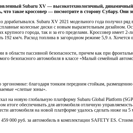
обновленный Subaru XV — высокотехнологичный, динамичный
ь, что такое кроссовер — посмотрите в сторону Субару. Они з
ьно дорабатывался. Subaru XV 2021 модельного года получил ряд
косплавные колесные диски с новым выразительным дизайном. Ос
х крупного города, так и за его пределами. Кроссовер имеет 2
ть 192 км/ч. Расход топлива в загородном режиме 5,9 л. Хочется
 в области пассивной безопасности, причем как при фронтальн
амого безопасного автомобиля в классе «Малый семейный автом
эргономике: благодаря тонким передним стойкам, размещению н
ваемые «слепые зоны».
еехал на новую глобальную платформу Subaru Global Platform (S
ном итоге обеспечивать для автомобиля отличную управляемость
сти автомобиля на новой платформе удалось сделать ниже на 5 
 2 459 000 руб. за автомобиль в комплектации SAFETY ES. Сто