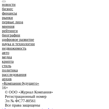
новости
бизнес
финансы
рынки
первые лица
мнения
рейтинги
биографии
цифровое развитие
наука и технологии
недвижимость
авто
медиа
крипта
стиль
политика
расследования
архив
«Компания будущего»
16+
© ООО «Журнал Компания»
Регистрационный номер
Эл № ФС77-80561
Все права защищены