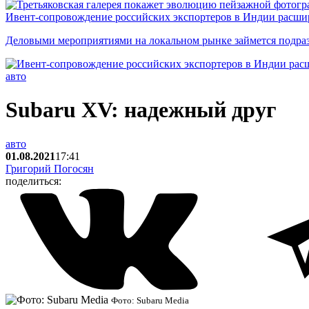
Ивент-сопровождение российских экспортеров в Индии расши
Деловыми мероприятиями на локальном рынке займется подраз
авто
Subaru XV: надежный друг
авто
01.08.2021
17:41
Григорий Погосян
поделиться:
Фото: Subaru Media