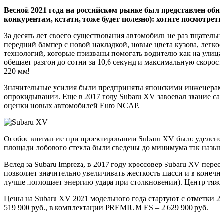
Весной 2021 года на российском рынке был представлен 
конкурентам, кстати, тоже будет полезно): хотите посмотрет
За десять лет своего существования автомобиль не раз тщател
передний бампер с новой накладкой, новые цвета кузова, лег
технологий, которые призваны помогать водителю как на улица
обещает разгон до сотни за 10,6 секунд и максимальную скорос
220 мм!
Значительные усилия были предприняты японскими инженерами
опрокидывании. Еще в 2017 году Subaru XV завоевал звание с
оценки новых автомобилей Euro NCAP.
Особое внимание при проектировании Subaru XV было уделено 
площади лобового стекла были сведены до минимума так назы
Вслед за Subaru Impreza, в 2017 году кроссовер Subaru XV пер
позволяет значительно увеличивать жесткость шасси и в конеч
лучше поглощает энергию удара при столкновении). Центр тяже
Цены на Subaru XV 2021 модельного года стартуют с отметки
519 900 руб., в комплектации PREMIUM ES – 2 629 900 руб.