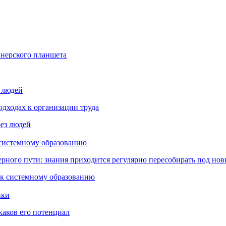
йнерского планшета
з людей
дходах к организации труда
 системному образованию
ьерного пути: знания приходится регулярно пересобирать под но
пки
каков его потенциал