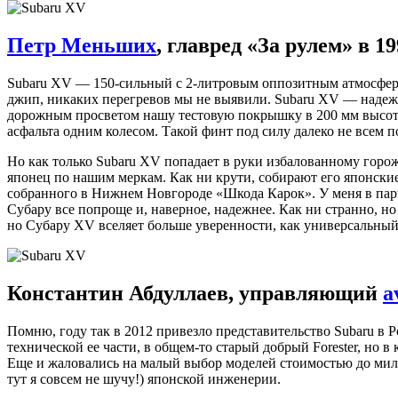
Петр Меньших
, главред «За рулем» в 1
Subaru XV — 150-сильный с 2-литровым оппозитным атмосферн
джип, никаких перегревов мы не выявили. Subaru XV — надежны
дорожным просветом нашу тестовую покрышку в 200 мм высотой
асфальта одним колесом. Такой финт под силу далеко не всем
Но как только Subaru XV попадает в руки избалованному горож
японец по нашим меркам. Как ни крути, собирают его японские
собранного в Нижнем Новгороде «Шкода Карок». У меня в парно
Субару все попроще и, наверное, надежнее. Как ни странно, н
но Субару XV вселяет больше уверенности, как универсальный 
Константин Абдуллаев, управляющий
a
Помню, году так в 2012 привезло представительство Subaru в
технической ее части, в общем-то старый добрый Forester, н
Еще и жаловались на малый выбор моделей стоимостью до милл
тут я совсем не шучу!) японской инженерии.