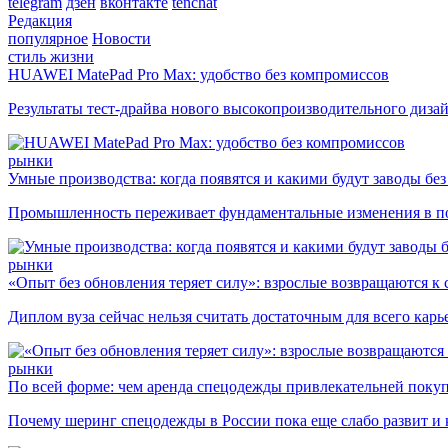
telegram
дзен
вконтакте
tenchat
Редакция
популярное
Новости
стиль жизни
HUAWEI MatePad Pro Max: удобство без компромиссов
Результаты тест-драйва нового высокопроизводительного диза
рынки
Умные производства: когда появятся и какими будут заводы бе
Промышленность переживает фундаментальные изменения в по
рынки
«Опыт без обновления теряет силу»: взрослые возвращаются к
Диплом вуза сейчас нельзя считать достаточным для всего кар
рынки
По всей форме: чем аренда спецодежды привлекательней поку
Почему шеринг спецодежды в России пока еще слабо развит и 