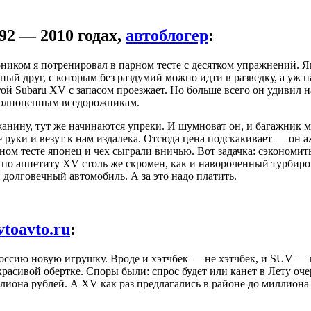
992 — 2010 годах,
автоблогер
:
иком я потренировал в парном тесте с десятком упражнений. 
й друг, с которым без раздумий можно идти в разведку, а уж н
 Subaru XV с запасом проезжает. Но больше всего он удивил на
 полноценным вседорожникам.
анину, тут же начинаются упреки. И шумноват он, и багажник м
 руки и везут к нам издалека. Отсюда цена подскакивает — он а
м тесте японец и чех сыграли вничью. Вот задачка: сэкономить 
о по аппетиту XV столь же скромен, как и навороченный турбир
долговечный автомобиль. А за это надо платить.
vtoavto.ru
:
 Россию новую игрушку. Вроде и хэтчбек — не хэтчбек, и SUV —
о в красивой обертке. Споры были: спрос будет или канет в Лету
иона рублей. А XV как раз предлагались в районе до миллиона 