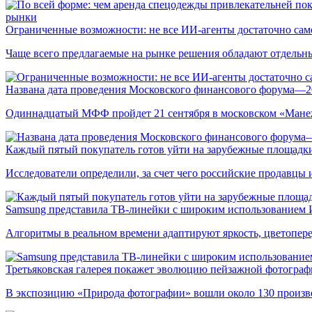
рынки
Ограниченные возможности: не все ИИ-агенты достаточно сам
Чаще всего предлагаемые на рынке решения обладают отдельн
Названа дата проведения Московского финансового форума—2
Одиннадцатый МФФ пройдет 21 сентября в московском «Мане
Каждый пятый покупатель готов уйти на зарубежные площадки
Исследователи определили, за счет чего российские продавц
Samsung представила ТВ-линейки с широким использованием
Алгоритмы в реальном времени адаптируют яркость, цветопере
Третьяковская галерея покажет эволюцию пейзажной фотографи
В экспозицию «Природа фотографии» вошли около 130 произ