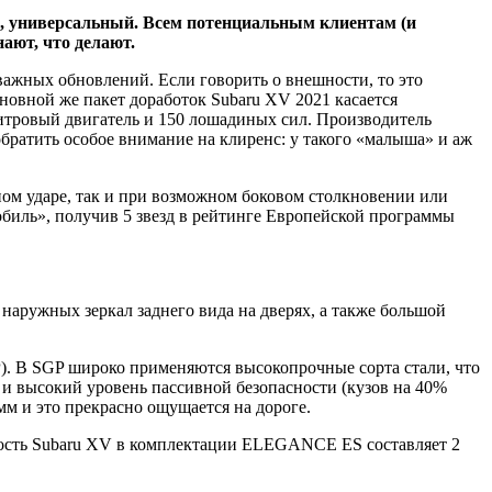
, универсальный. Всем потенциальным клиентам (и
нают, что делают.
 важных обновлений. Если говорить о внешности, то это
новной же пакет доработок Subaru XV 2021 касается
-литровый двигатель и 150 лошадиных сил. Производитель
 обратить особое внимание на клиренс: у такого «малыша» и аж
ом ударе, так и при возможном боковом столкновении или
обиль», получив 5 звезд в рейтинге Европейской программы
аружных зеркал заднего вида на дверях, а также большой
GP). В SGP широко применяются высокопрочные сорта стали, что
 и высокий уровень пассивной безопасности (кузов на 40%
мм и это прекрасно ощущается на дороге.
имость Subaru XV в комплектации ELEGANCE ES составляет 2