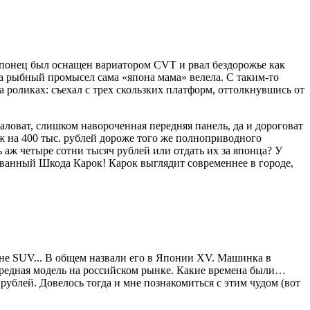
Японец был оснащен вариатором CVT и рвал бездорожье как
а рыбный промысел сама «япона мама» велела. С таким-то
 роликах: съехал с трех скользких платформ, оттолкнувшись от
аловат, слишком навороченная передняя панель, да и дороговат
ж на 400 тыс. рублей дороже того же полноприводного
аж четыре сотни тысяч рублей или отдать их за японца? У
ованный Шкода Карок! Карок выглядит современнее в городе,
 не SUV... В общем назвали его в Японии XV. Машинка в
 очередная модель на российском рынке. Какие времена были…
рублей. Довелось тогда и мне познакомиться с этим чудом (вот