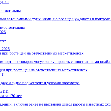
остоятельны
ыми автономными функциями, но все еще нуждаются в контроле
026
же»
 при росте цен на отечественных маркетплейсах
ы импортных товаров могут конкурировать с иностранными онай
 ИИ
дачу и аудио под контент и условия просмотра
и за 130 лет
ведений, включая ранее не выставлявшиеся работы известных