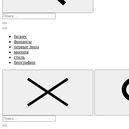
бизнес
финансы
первые лица
мнения
стиль
биографии