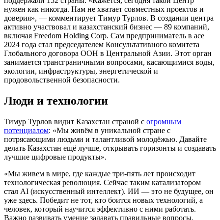
поддержали 152 страны. «Кажется, сегодня такой Центр
нужен как никогда. Нам не хватает совместных проектов и
доверия», — комментирует Тимур Турлов. В создании центра
активно участвовал и казахстанский бизнес — 89 компаний,
включая Freedom Holding Corp. Сам предприниматель в асе
2024 года стал председателем Консультативного комитета
Глобального договора ООН в Центральной Азии. Этот орган
занимается трансграничными вопросами, касающимися воды,
экологии, инфраструктуры, энергетической и
продовольственной безопасности.
Люди и технологии
Тимур Турлов видит Казахстан страной с
огромным
потенциалом
: «Мы живём в уникальной стране с
потрясающими людьми и талантливой молодёжью. Давайте
делать Казахстан ещё лучше, открывать горизонты и создавать
лучшие цифровые продукты».
«Мы живем в мире, где каждые три-пять лет происходит
технологическая революция. Сейчас таким катализатором
стал AI (искусственный интеллект). ИИ — это не будущее, он
уже здесь. Победит не тот, кто боится новых технологий, а
человек, который научится эффективно с ними работать.
Важно развивать умение задавать правильные вопросы,