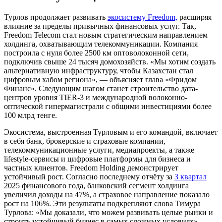
Турлов продолжает развивать
экосистему Freedom,
расширяя
влияние за пределы привычных финансовых услуг. Так,
Freedom Telecom стал новым стратегическим направлением
холдинга, охватывающим телекоммуникации. Компания
построила с нуля более 2500 км оптоволоконной сети,
подключив свыше 24 тысяч домохозяйств. «Мы хотим создать
альтернативную инфраструктуру, чтобы Казахстан стал
цифровым хабом региона», — объясняет глава «Фридом
Финанс». Следующим шагом станет строительство дата-
центров уровня TIER-3 и международной волоконно-
оптической гипермагистрали с общими инвестициями более
100 млрд тенге.
Экосистема, выстроенная Турловым и его командой, включает
в себя банк, брокерские и страховые компании,
телекоммуникационные услуги, медиапроекты, а также
lifestyle-сервисы и цифровые платформы для бизнеса и
частных клиентов. Freedom Holding демонстрирует
устойчивый рост. Согласно последнему отчёту за
3 квартал
2025 финансового года, банковский сегмент холдинга
увеличил доходы на 47%, а страховое направление показало
рост на 106%. Эти результаты подкрепляют слова Тимура
Турлова: «Мы доказали, что можем развивать целые рынки и
строить устойчивый бизнес в самых сложных условиях».