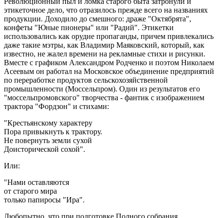
Революционный пыл и ломка старого быта затронули и
этикеточное дело, что отразилось прежде всего на названиях
продукции. Доходило до смешного: драже "Октябрята",
конфеты "Юные пионеры" или "Радий". Этикетки
использовались как орудие пропаганды, причем привлекались
даже такие мэтры, как Владимир Маяковский, который, как
известно, не жалел времени на рекламные стихи и рисунки.
Вместе с графиком Александром Родченко и поэтом Николаем
Асеевым он работал на Московское объединение предприятий
по переработке продуктов сельскохозяйственной
промышленности (Моссельпром). Один из результатов его
"моссельпромовского" творчества - фантик с изображением
трактора "Фордзон" и стихами:
"Крестьянскому характеру
Пора привыкнуть к трактору.
Не повернуть земли сухой
Доисторической сохой".
Или:
"Нами оставляются
от старого мира
только папиросы "Ира".
Любопытно, что при подготовке Полного собрания