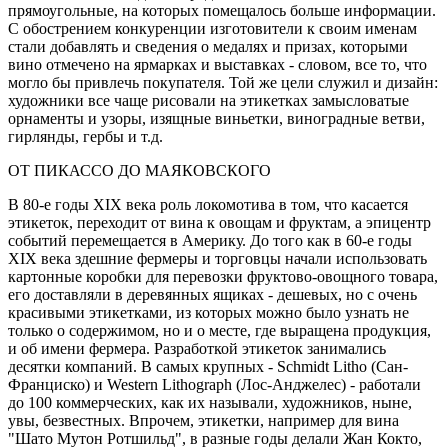
прямоугольные, на которых помещалось больше информации.
С обострением конкуренции изготовители к своим именам
стали добавлять и сведения о медалях и призах, которыми
вино отмечено на ярмарках и выставках - словом, все то, что
могло бы привлечь покупателя. Той же цели служил и дизайн:
художники все чаще рисовали на этикетках замысловатые
орнаменты и узоры, изящные виньетки, виноградные ветви,
гирлянды, гербы и т.д.
ОТ ПИКАССО ДО МАЯКОВСКОГО
В 80-е годы XIX века роль локомотива в том, что касается
этикеток, переходит от вина к овощам и фруктам, а эпицентр
событий перемещается в Америку. До того как в 60-е годы
XIX века здешние фермеры и торговцы начали использовать
картонные коробки для перевозки фруктово-овощного товара,
его доставляли в деревянных ящиках - дешевых, но с очень
красивыми этикетками, из которых можно было узнать не
только о содержимом, но и о месте, где выращена продукция,
и об имени фермера. Разработкой этикеток занимались
десятки компаний. В самых крупных - Schmidt Litho (Сан-
Франциско) и Western Lithograph (Лос-Анджелес) - работали
до 100 коммерческих, как их называли, художников, ныне,
увы, безвестных. Впрочем, этикетки, например для вина
"Шато Мутон Ротшильд", в разные годы делали Жан Кокто,