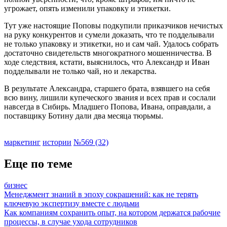
угрожает, опять изменили упаковку и этикетки.
Тут уже настоящие Поповы подкупили приказчиков нечистых
на руку конкурентов и сумели доказать, что те подделывали
не только упаковку и этикетки, но и сам чай. Удалось собрать
достаточно свидетельств многократного мошенничества. В
ходе следствия, кстати, выяснилось, что Александр и Иван
подделывали не только чай, но и лекарства.
В результате Александра, старшего брата, взявшего на себя
всю вину, лишили купеческого звания и всех прав и сослали
навсегда в Сибирь. Младшего Попова, Ивана, оправдали, а
поставщику Ботину дали два месяца тюрьмы.
маркетинг
истории
№569 (32)
Еще по теме
бизнес
Менеджмент знаний в эпоху сокращений: как не терять
ключевую экспертизу вместе с людьми
Как компаниям сохранить опыт, на котором держатся рабочие
процессы, в случае ухода сотрудников