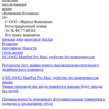
расследования
архив
«Компания будущего»
16+
© ООО «Журнал Компания»
Регистрационный номер
Эл № ФС77-80561
Все права защищены
telegram
дзен
вконтакте
tenchat
Редакция
популярное
Новости
стиль жизни
HUAWEI MatePad Pro Max: удобство без компромиссов
Результаты тест-драйва нового высокопроизводительного
дизайнерского планшета
рынки
Умные производства: когда появятся и какими будут заводы
без людей
Промышленность переживает фундаментальные изменения в
подходах к организации труда