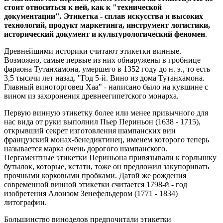
стоит относиться к ней, как к "технической
документации". Этикетка - сплав искусства и высоких
технологий, продукт маркетинга, инструмент логистики,
исторический документ и культурологический феномен
.
Древнейшими историки считают этикетки винные.
Возможно, самые первые из них обнаружены в гробнице
фараона Тутанхамона, умершего в 1352 году до н. э., то есть
3,5 тысячи лет назад. "Год 5-й. Вино из дома Тутанхамона.
Главный виноторговец Хаа" - написано было на кувшине с
вином из захоронения древнеегипетского монарха.
Первую винную этикетку более или менее привычного для
нас вида от руки выполнил Пьер Периньон (1638 - 1715),
открывший секрет изготовления шампанских вин
французский монах-бенедиктинец, именем которого теперь
называется марка очень дорогого шампанского.
Пергаментные этикетки Периньона привязывали к горлышку
бутылок, которые, кстати, тоже он предложил закупоривать
прочными корковыми пробками. Датой же рождения
современной винной этикетки считается 1798-й - год
изобретения Алоизом Зенефельдером (1771 - 1834)
литографии.
Большинство виноделов предпочитали этикетки