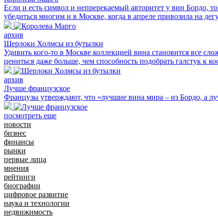
Если и есть символ и непререкаемый авторитет у вин Бордо, 
убедиться многим и в Москве, когда в апреле привозила на д
архив
Шерлоки Холмсы из бутылки
Удивить кого-то в Москве коллекцией вина становится все сло
цениться даже больше, чем способность подобрать галстук к кос
архив
Лучше французское
Французы утверждают, что «лучшие вина мира – из Бордо, а л
посмотреть еще
новости
бизнес
финансы
рынки
первые лица
мнения
рейтинги
биографии
цифровое развитие
наука и технологии
недвижимость