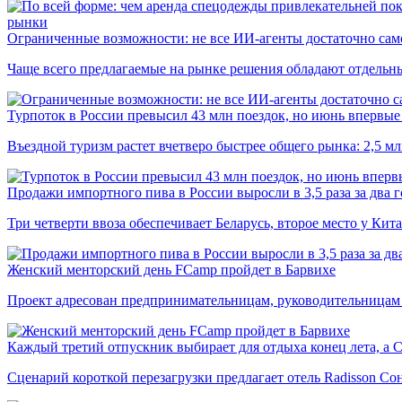
рынки
Ограниченные возможности: не все ИИ-агенты достаточно сам
Чаще всего предлагаемые на рынке решения обладают отдельн
Турпоток в России превысил 43 млн поездок, но июнь впервые 
Въездной туризм растет вчетверо быстрее общего рынка: 2,5 м
Продажи импортного пива в России выросли в 3,5 раза за два г
Три четверти ввоза обеспечивает Беларусь, второе место у Кита
Женский менторский день FCamp пройдет в Барвихе
Проект адресован предпринимательницам, руководительницам
Каждый третий отпускник выбирает для отдыха конец лета, а 
Сценарий короткой перезагрузки предлагает отель Radisson Со