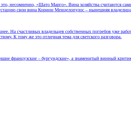
то это, несомненно, «Шато Марго». Вина хозяйства считаются с
егустацию свои вина Коринн Менцелопулос – нынешняя владелиц
жнее. На счастливых владельцев собственных погребов уже работ
тюму. К тому же это отличная тема для светского разговора.
учшие французские – бургундские», а знаменитый винный крити