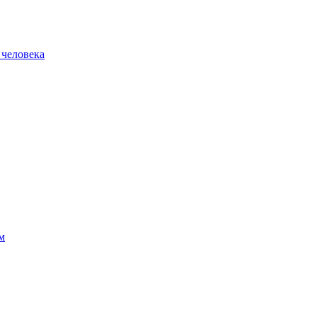
 человека
м