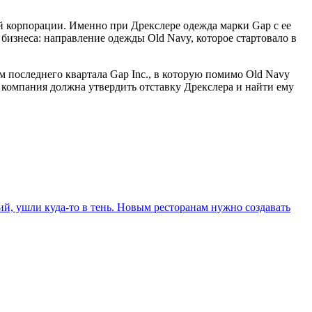
ей корпорации. Именно при Дрекслере одежда марки Gap с ее
бизнеса: направление одежды Old Navy, которое стартовало в
м последнего квартала Gap Inc., в которую помимо Old Navy
 компания должна утвердить отставку Дрекслера и найти ему
й, ушли куда-то в тень. Новым ресторанам нужно создавать