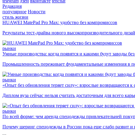
telegram
дзен
вконтакте
tenchat
Редакция
популярное
Новости
стиль жизни
HUAWEI MatePad Pro Max: удобство без компромиссов
Результаты тест-драйва нового высокопроизводительного диза
рынки
Умные производства: когда появятся и какими будут заводы бе
Промышленность переживает фундаментальные изменения в по
рынки
«Опыт без обновления теряет силу»: взрослые возвращаются к
Диплом вуза сейчас нельзя считать достаточным для всего кар
рынки
По всей форме: чем аренда спецодежды привлекательней поку
Почему шеринг спецодежды в России пока еще слабо развит и 