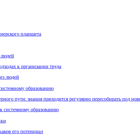
йнерского планшета
з людей
дходах к организации труда
 системному образованию
ьерного пути: знания приходится регулярно пересобирать под но
пки
каков его потенциал