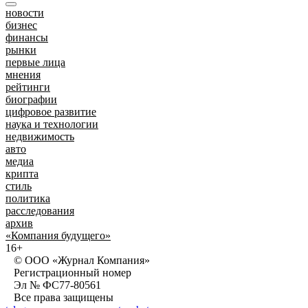
новости
бизнес
финансы
рынки
первые лица
мнения
рейтинги
биографии
цифровое развитие
наука и технологии
недвижимость
авто
медиа
крипта
стиль
политика
расследования
архив
«Компания будущего»
16+
© ООО «Журнал Компания»
Регистрационный номер
Эл № ФС77-80561
Все права защищены