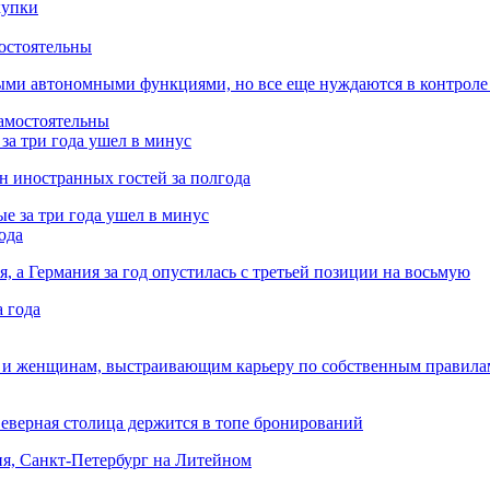
остоятельны
ыми автономными функциями, но все еще нуждаются в контроле
за три года ушел в минус
лн иностранных гостей за полгода
ода
я, а Германия за год опустилась с третьей позиции на восьмую
 и женщинам, выстраивающим карьеру по собственным правила
Северная столица держится в топе бронирований
ня, Санкт-Петербург на Литейном