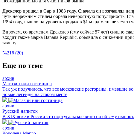
неожиданностью для участников рынка.
Дрекслер пришел в Gap в 1983 году. Сначала он возглавлял на
чуть небрежным стилем обрела невероятную популярность. Глав
1994 году, вышло на уровень продаж в $1 млрд меньше чем за че
Впрочем, со временем Дрекслер (ему сейчас 57 лет) сильно сда
входит также марка Banana Republic, объявила о снижении при
замену.
№216 (20)
Еще по теме
архив
Магазин или гостиница
Так уж получилось, что все московские рестораны, имевшие в
новые легенды на старом месте
архив
Русский напиток
В XIX веке в России это португальское вино по объему импорт
архив
Королева Марго