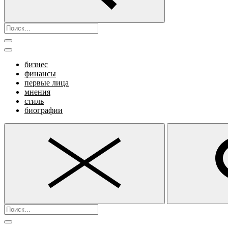
бизнес
финансы
первые лица
мнения
стиль
биографии