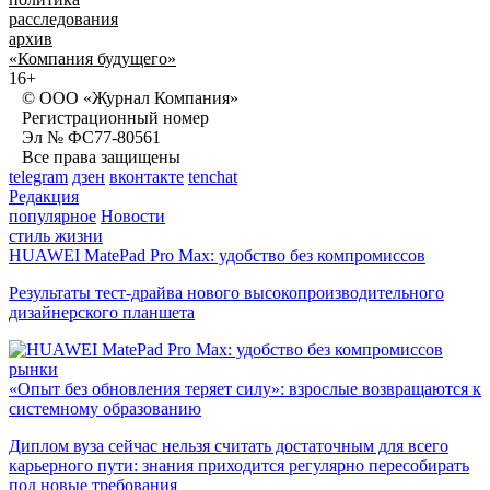
расследования
архив
«Компания будущего»
16+
© ООО «Журнал Компания»
Регистрационный номер
Эл № ФС77-80561
Все права защищены
telegram
дзен
вконтакте
tenchat
Редакция
популярное
Новости
стиль жизни
HUAWEI MatePad Pro Max: удобство без компромиссов
Результаты тест-драйва нового высокопроизводительного
дизайнерского планшета
рынки
«Опыт без обновления теряет силу»: взрослые возвращаются к
системному образованию
Диплом вуза сейчас нельзя считать достаточным для всего
карьерного пути: знания приходится регулярно пересобирать
под новые требования