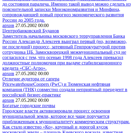
до состояния паралича. Именно такой вывод можно сделать из
пояснительной записки Минэкономразвития и Минфина,
сопровождающей новый прогноз экономического развития
России до 2005 года.
архив
27.05.2002
00:00
Центробанковский Буданов
Заместитель начальника московского терруправления Банка
России Александр Алексеев выиграл первый (но, возможно,
не последний) процесс, затеянный Генпрокуратурой против
сотрудника ЦБ. Замоскворецкий межмуниципальный суд не
согласился с тем, что осенью 1998 года Алексеев превысил
должностные полномочия при выдаче стабилизационного
кредита «СБС-Агро».
архив
27.05.2002
00:00
Отличие аудитора от сапера
PricewaterhouseCoopers (PwC) и Тюменская нефтяная
компания (ТНК) совместно создали неприятный прецедент в
российской бизнес-практике
архив
27.05.2002
00:00
Богатые городские почвы
Городские власти активизировали процесс освоения
муниципальной земли, которое все чаще поручается
приближенным к муниципалитету коммерческим структурам.
Как стало известно «Ко», крупный и дорогой кусок
московской земли – площадь Киевского вокзала, известная