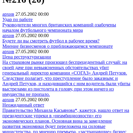
архив
27.05.2002
00:00
Удар по работе
Руководители многих британских компаний озабочены
началом футбольного чемпионата мира
архив
27.05.2002
00:00
Будете ли вы смотреть футбол в рабочее время?
Мнение бизнесменов о приближающемся чемпионате
архив
27.05.2002
00:00
Цена реструктуризации
На страховом рынке произошел беспрецедентный случай: на
своей даче при невыясненных обстоятельствах убит
генеральный директор компании «СОГАЗ» Андрей Петухов.
Следствие полагает, что преступление было заказным: и
Андрей Петухов, и находившийся с ним водитель были убиты
выстрелами из пистолета в голову, при этом ничего из
имущества не пропало.
архив
27.05.2002
00:00
Неожиданный ответ
Правительство Михаила Касьянова*, кажется, нашло ответ на
президентские упреки в «неамбициозности» его
экономических планов. Основная вина за замедление
развития экономики будет переложена на силовые
министерства, по мнению премьера, «застращавшие» бизнес