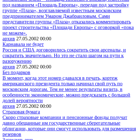
под названием «Площадь Европы», передан под застройку
группе «Плаза», возглавляемой известным московским
предпринимателем Умаром Джабраиловым. Сами
представители группы «Плаза» отказались комментировать
проект строительства «Площади Европы» с оговоркой «пока
не можем».
архив
27.05.2002
00:00
Карнавала не будет
Россия и США договорились сократить свои арсеналы, и
сократить значительно. Но это не стало шагом на пути к
разоружению
архив
27.05.2002
00:00
Без подарков
В момент, когда этот номер сдавался в печать, кортеж
американского президента только начинал свой путь по
московским дорогам. Тем не менее результаты визита, в
особенности экономические, можно предсказать с большой
долей вероятности
архив
27.05.2002
00:00
Страховая бумага
Скоро страховые компании и пенсионные фонды получат
давно обещанные им государственные сберегательные
облигации, которые они смогут использовать для размещения
резервов
Загрузить еще