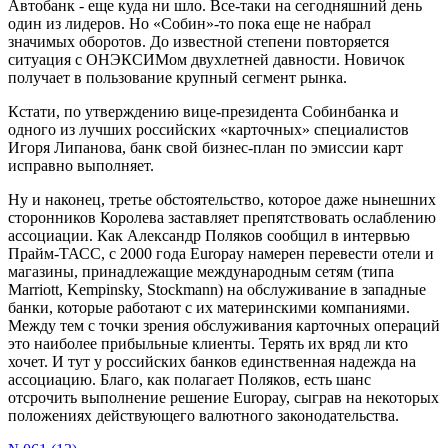
Автобанк - еще куда ни шло. Все-таки на сегодняшний день
один из лидеров. Но «Собин»-то пока еще не набрал
значимых оборотов. До известной степени повторяется
ситуация с ОНЭКСИМом двухлетней давности. Новичок
получает в пользование крупный сегмент рынка.
Кстати, по утверждению вице-президента Собинбанка и
одного из лучших российских «карточных» специалистов
Игоря Липанова, банк свой бизнес-план по эмиссии карт
исправно выполняет.
Ну и наконец, третье обстоятельство, которое даже нынешних
сторонников Королева заставляет препятствовать ослаблению
ассоциации. Как Александр Поляков сообщил в интервью
Прайм-ТАСС, с 2000 года Europay намерен перевести отели и
магазины, принадлежащие международным сетям (типа
Marriott, Kempinsky, Stockmann) на обслуживание в западные
банки, которые работают с их материнскими компаниями.
Между тем с точки зрения обслуживания карточных операций
это наиболее прибыльные клиенты. Терять их вряд ли кто
хочет. И тут у российских банков единственная надежда на
ассоциацию. Благо, как полагает Поляков, есть шанс
отсрочить выполнение решение Europay, сыграв на некоторых
положениях действующего валютного законодательства.