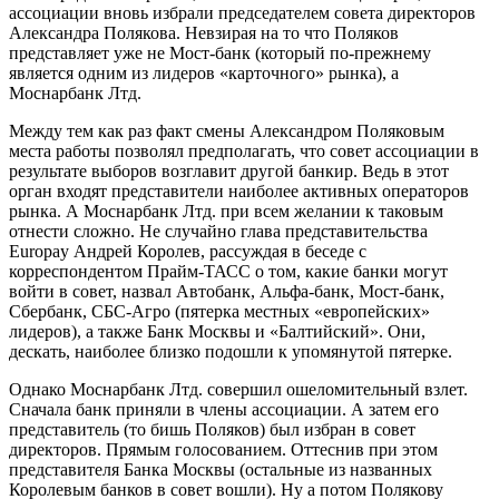
ассоциации вновь избрали председателем совета директоров
Александра Полякова. Невзирая на то что Поляков
представляет уже не Мост-банк (который по-прежнему
является одним из лидеров «карточного» рынка), а
Моснарбанк Лтд.
Между тем как раз факт смены Александром Поляковым
места работы позволял предполагать, что совет ассоциации в
результате выборов возглавит другой банкир. Ведь в этот
орган входят представители наиболее активных операторов
рынка. А Моснарбанк Лтд. при всем желании к таковым
отнести сложно. Не случайно глава представительства
Europay Андрей Королев, рассуждая в беседе с
корреспондентом Прайм-ТАСС о том, какие банки могут
войти в совет, назвал Автобанк, Альфа-банк, Мост-банк,
Сбербанк, СБС-Агро (пятерка местных «европейских»
лидеров), а также Банк Москвы и «Балтийский». Они,
дескать, наиболее близко подошли к упомянутой пятерке.
Однако Моснарбанк Лтд. совершил ошеломительный взлет.
Сначала банк приняли в члены ассоциации. А затем его
представитель (то бишь Поляков) был избран в совет
директоров. Прямым голосованием. Оттеснив при этом
представителя Банка Москвы (остальные из названных
Королевым банков в совет вошли). Ну а потом Полякову