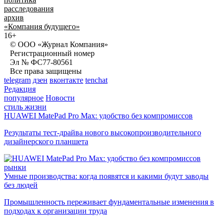
расследования
архив
«Компания будущего»
16+
© ООО «Журнал Компания»
Регистрационный номер
Эл № ФС77-80561
Все права защищены
telegram
дзен
вконтакте
tenchat
Редакция
популярное
Новости
стиль жизни
HUAWEI MatePad Pro Max: удобство без компромиссов
Результаты тест-драйва нового высокопроизводительного
дизайнерского планшета
рынки
Умные производства: когда появятся и какими будут заводы
без людей
Промышленность переживает фундаментальные изменения в
подходах к организации труда