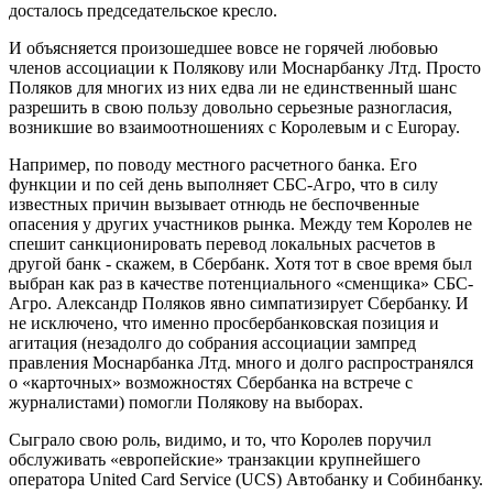
досталось председательское кресло.
И объясняется произошедшее вовсе не горячей любовью
членов ассоциации к Полякову или Моснарбанку Лтд. Просто
Поляков для многих из них едва ли не единственный шанс
разрешить в свою пользу довольно серьезные разногласия,
возникшие во взаимоотношениях с Королевым и с Europay.
Например, по поводу местного расчетного банка. Его
функции и по сей день выполняет СБС-Агро, что в силу
известных причин вызывает отнюдь не беспочвенные
опасения у других участников рынка. Между тем Королев не
спешит санкционировать перевод локальных расчетов в
другой банк - скажем, в Сбербанк. Хотя тот в свое время был
выбран как раз в качестве потенциального «сменщика» СБС-
Агро. Александр Поляков явно симпатизирует Сбербанку. И
не исключено, что именно просбербанковская позиция и
агитация (незадолго до собрания ассоциации зампред
правления Моснарбанка Лтд. много и долго распространялся
о «карточных» возможностях Сбербанка на встрече с
журналистами) помогли Полякову на выборах.
Сыграло свою роль, видимо, и то, что Королев поручил
обслуживать «европейские» транзакции крупнейшего
оператора United Card Service (UCS) Автобанку и Собинбанку.