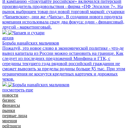
В кампанию «Покупайте российское» включился питерский
производитель продовольствия - фирма «ПФ Эпсилон 7». На
рынок выброшен товар под новой торговой маркой: сухарики
«Чапаевские», они же «Чапсы». В создании нового продукта
компания использовала сразу два фокуса: один - финансовый,
другой - маркетинговый.
архив
Борьба нанайских мальчиков
Пожалуй, это новое слово в экономической политике - что-де
вывоз капитала из России можно остановить на границе. Как
следует из последних предложений Минфина и ГТК, с
середины текущего года рядовой российский гражданин не
сможет вывозить за пределы родины больше $5 тыс. При этом
ограничения не коснутся кредитных карточек и дорожных
чеков.
посмотреть еще
новости
бизнес
финансы
рынки
первые лица
мнения
рейтинги