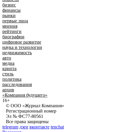
бизнес
финансы
рынки
первые лица
мнения
рейтинги
биографии
цифровое развитие
наука и технологии
недвижимость
авто
медиа
крипта
стиль
политика
расследования
архив
«Компания будущего»
16+
© ООО «Журнал Компания»
Регистрационный номер
Эл № ФС77-80561
Все права защищены
telegram
дзен
вконтакте
tenchat