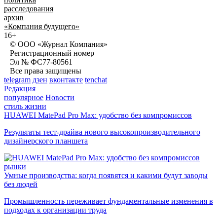
расследования
архив
«Компания будущего»
16+
© ООО «Журнал Компания»
Регистрационный номер
Эл № ФС77-80561
Все права защищены
telegram
дзен
вконтакте
tenchat
Редакция
популярное
Новости
стиль жизни
HUAWEI MatePad Pro Max: удобство без компромиссов
Результаты тест-драйва нового высокопроизводительного
дизайнерского планшета
рынки
Умные производства: когда появятся и какими будут заводы
без людей
Промышленность переживает фундаментальные изменения в
подходах к организации труда