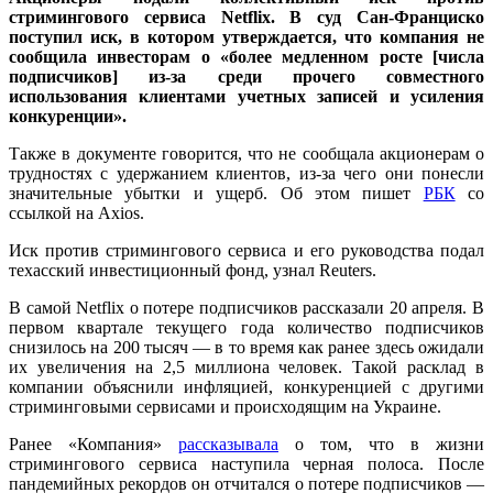
стримингового сервиса Netflix. В суд Сан-Франциско
поступил иск, в котором утверждается, что компания не
сообщила инвесторам о «более медленном росте [числа
подписчиков] из-за среди прочего совместного
использования клиентами учетных записей и усиления
конкуренции».
Также в документе говорится, что не сообщала акционерам о
трудностях с удержанием клиентов, из-за чего они понесли
значительные убытки и ущерб. Об этом пишет
РБК
со
ссылкой на Axios.
Иск против стримингового сервиса и его руководства подал
техасский инвестиционный фонд, узнал Reuters.
В самой Netflix о потере подписчиков рассказали 20 апреля. В
первом квартале текущего года количество подписчиков
снизилось на 200 тысяч — в то время как ранее здесь ожидали
их увеличения на 2,5 миллиона человек. Такой расклад в
компании объяснили инфляцией, конкуренцией с другими
стриминговыми сервисами и происходящим на Украине.
Ранее «Компания»
рассказывала
о том, что в жизни
стримингового сервиса наступила черная полоса. После
пандемийных рекордов он отчитался о потере подписчиков —