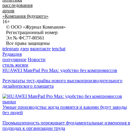
расследования
архив
«Компания будущего»
16+
© ООО «Журнал Компания»
Регистрационный номер
Эл № ФС77-80561
Все права защищены
telegram
дзен
вконтакте
tenchat
Редакция
популярное
Новости
стиль жизни
HUAWEI MatePad Pro Max: удобство без компромиссов
Результаты тест-драйва нового высокопроизводительного
дизайнерского планшета
рынки
Умные производства: когда появятся и какими будут заводы
без людей
Промышленность переживает фундаментальные изменения в
подходах к организации труда