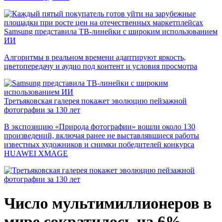
Samsung представила ТВ-линейки с широким использованием
ИИ
Алгоритмы в реальном времени адаптируют яркость,
цветопередачу и аудио под контент и условия просмотра
Третьяковская галерея покажет эволюцию пейзажной
фотографии за 130 лет
В экспозицию «Природа фотографии» вошли около 130
произведений, включая ранее не выставлявшиеся работы
известных художников и снимки победителей конкурса
HUAWEI XMAGE
Число мультимиллионеров в
мире сократилось на 6%