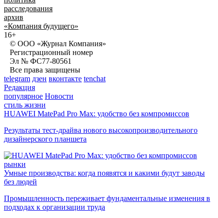
расследования
архив
«Компания будущего»
16+
© ООО «Журнал Компания»
Регистрационный номер
Эл № ФС77-80561
Все права защищены
telegram
дзен
вконтакте
tenchat
Редакция
популярное
Новости
стиль жизни
HUAWEI MatePad Pro Max: удобство без компромиссов
Результаты тест-драйва нового высокопроизводительного
дизайнерского планшета
рынки
Умные производства: когда появятся и какими будут заводы
без людей
Промышленность переживает фундаментальные изменения в
подходах к организации труда