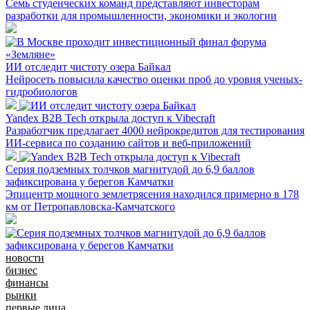
Семь студенческих команд представляют инвесторам
разработки для промышленности, экономики и экологии
ИИ отследит чистоту озера Байкал
Нейросеть повысила качество оценки проб до уровня ученых-
гидробиологов
Yandex B2B Tech открыла доступ к Vibecraft
Разработчик предлагает 4000 нейрокредитов для тестирования
ИИ-сервиса по созданию сайтов и веб-приложений
Серия подземных толчков магнитудой до 6,9 баллов
зафиксирована у берегов Камчатки
Эпицентр мощного землетрясения находился примерно в 178
км от Петропавловска-Камчатского
новости
бизнес
финансы
рынки
первые лица