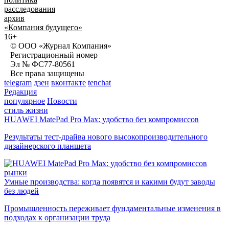
расследования
архив
«Компания будущего»
16+
© ООО «Журнал Компания»
Регистрационный номер
Эл № ФС77-80561
Все права защищены
telegram
дзен
вконтакте
tenchat
Редакция
популярное
Новости
стиль жизни
HUAWEI MatePad Pro Max: удобство без компромиссов
Результаты тест-драйва нового высокопроизводительного
дизайнерского планшета
рынки
Умные производства: когда появятся и какими будут заводы
без людей
Промышленность переживает фундаментальные изменения в
подходах к организации труда