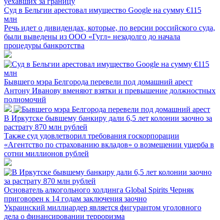
Суд в Бельгии арестовал имущество Google на сумму €115
млн
Речь идет о дивидендах, которые, по версии российского суда,
были выведены из ООО «Гугл» незадолго до начала
процедуры банкротства
Бывшего мэра Белгорода перевели под домашний арест
Антону Иванову вменяют взятки и превышение должностных
полномочий
В Иркутске бывшему банкиру дали 6,5 лет колонии заочно за
растрату 870 млн рублей
Также суд удовлетворил требования госкорпорации
«Агентство по страхованию вкладов» о возмещении ущерба в
сотни миллионов рублей
Основатель алкогольного холдинга Global Spirits Черняк
приговорен к 14 годам заключения заочно
Украинский миллиардер является фигурантом уголовного
дела о финансировании терроризма