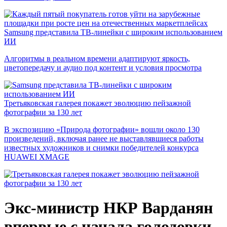
Samsung представила ТВ-линейки с широким использованием
ИИ
Алгоритмы в реальном времени адаптируют яркость,
цветопередачу и аудио под контент и условия просмотра
Третьяковская галерея покажет эволюцию пейзажной
фотографии за 130 лет
В экспозицию «Природа фотографии» вошли около 130
произведений, включая ранее не выставлявшиеся работы
известных художников и снимки победителей конкурса
HUAWEI XMAGE
Экс-министр НКР Варданян
впервые с начала голодовки