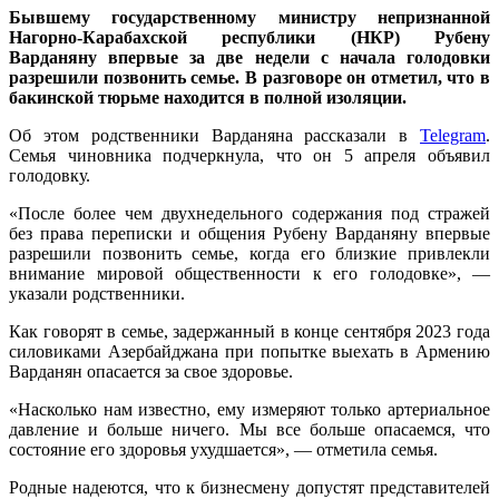
Бывшему государственному министру непризнанной
Нагорно-Карабахской республики (НКР) Рубену
Варданяну впервые за две недели с начала голодовки
разрешили позвонить семье. В разговоре он отметил, что в
бакинской тюрьме находится в полной изоляции.
Об этом родственники Варданяна рассказали в
Telegram
.
Семья чиновника подчеркнула, что он 5 апреля объявил
голодовку.
«После более чем двухнедельного содержания под стражей
без права переписки и общения Рубену Варданяну впервые
разрешили позвонить семье, когда его близкие привлекли
внимание мировой общественности к его голодовке», —
указали родственники.
Как говорят в семье, задержанный в конце сентября 2023 года
силовиками Азербайджана при попытке выехать в Армению
Варданян опасается за свое здоровье.
«Насколько нам известно, ему измеряют только артериальное
давление и больше ничего. Мы все больше опасаемся, что
состояние его здоровья ухудшается», — отметила семья.
Родные надеются, что к бизнесмену допустят представителей