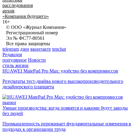
расследования
архив
«Компания будущего»
16+
© ООО «Журнал Компания»
Регистрационный номер
Эл № ФС77-80561
Все права защищены
telegram
дзен
вконтакте
tenchat
Редакция
популярное
Новости
стиль жизни
HUAWEI MatePad Pro Max: удобство без компромиссов
Результаты тест-драйва нового высокопроизводительного
дизайнерского планшета
рынки
Умные производства: когда появятся и какими будут заводы
без людей
Промышленность переживает фундаментальные изменения в
подходах к организации труда