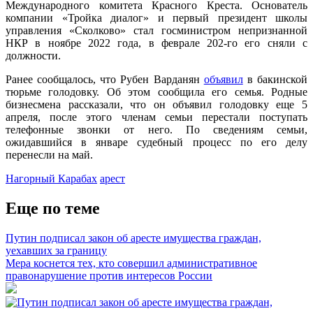
Международного комитета Красного Креста. Основатель
компании «Тройка диалог» и первый президент школы
управления «Сколково» стал госминистром непризнанной
НКР в ноябре 2022 года, в феврале 202-го его сняли с
должности.
Ранее сообщалось, что Рубен Варданян
объявил
в бакинской
тюрьме голодовку. Об этом сообщила его семья. Родные
бизнесмена рассказали, что он объявил голодовку еще 5
апреля, после этого членам семьи перестали поступать
телефонные звонки от него. По сведениям семьи,
ожидавшийся в январе судебный процесс по его делу
перенесли на май.
Нагорный Карабах
арест
Еще по теме
Путин подписал закон об аресте имущества граждан,
уехавших за границу
Мера коснется тех, кто совершил административное
правонарушение против интересов России