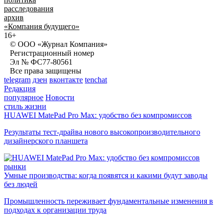
расследования
архив
«Компания будущего»
16+
© ООО «Журнал Компания»
Регистрационный номер
Эл № ФС77-80561
Все права защищены
telegram
дзен
вконтакте
tenchat
Редакция
популярное
Новости
стиль жизни
HUAWEI MatePad Pro Max: удобство без компромиссов
Результаты тест-драйва нового высокопроизводительного
дизайнерского планшета
рынки
Умные производства: когда появятся и какими будут заводы
без людей
Промышленность переживает фундаментальные изменения в
подходах к организации труда