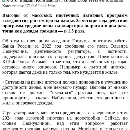
Фото: Maksim
Konstantinov / Global Look Press
Выгоды от массовых ипотечных льготных программ
«съедаются» ростом цен на жилье. За четыре года действия
программ средние цены на квартиры выросли в два раза,
тогда как доходы граждан — в 1,5 раза.
Об этом на пленарном заседании Госдумы по итогам работы
Банка России за 2023 год сообщила его глава Эльвира
Набиуллина. Деятельность регулятора, в частности,
подверглась критике со стороны депутатов. Представитель
КПРФ Ольга Алимова отметила, что для обычных граждан
осталось много вопросов. Например, о льготной ипотеке,
которая дается даже не только тем, кто нуждается в жилье.
«Ситуация на рынке ипотеки должна приводить к улучшению
доступности жилья, а не цехового пузыря. Выгоды от низких
ставок не должны "съедаться" ростом цен, как это
происходит», — сказала Набиуллина, отметив, что рост цен на
жилье опережает доходы.
И регулятор выступает не за продление, а за завершение летом
2024 года льготной ипотеки на новостройки. Сейчас, по
словам Набиуллиной, над этим вопросом работает
межведомственная рабочая группа Минфина в контакте с