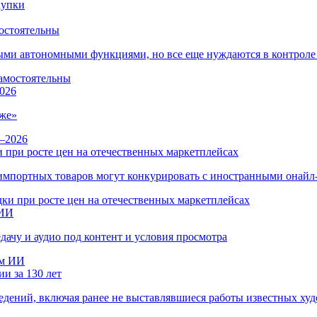
остоятельны
ыми автономными функциями, но все еще нуждаются в контроле
026
же»
 при росте цен на отечественных маркетплейсах
ы импортных товаров могут конкурировать с иностранными онай
 ИИ
дачу и аудио под контент и условия просмотра
и за 130 лет
ведений, включая ранее не выставлявшиеся работы известных