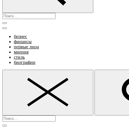
бизнес
финансы
первые лица
мнения
стиль
биографии