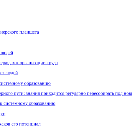
йнерского планшета
з людей
дходах к организации труда
 системному образованию
ьерного пути: знания приходится регулярно пересобирать под но
пки
каков его потенциал