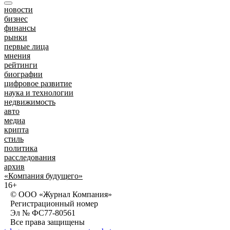
новости
бизнес
финансы
рынки
первые лица
мнения
рейтинги
биографии
цифровое развитие
наука и технологии
недвижимость
авто
медиа
крипта
стиль
политика
расследования
архив
«Компания будущего»
16+
© ООО «Журнал Компания»
Регистрационный номер
Эл № ФС77-80561
Все права защищены