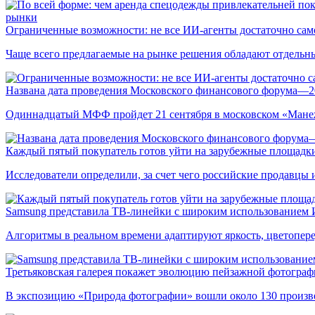
рынки
Ограниченные возможности: не все ИИ-агенты достаточно сам
Чаще всего предлагаемые на рынке решения обладают отдельн
Названа дата проведения Московского финансового форума—2
Одиннадцатый МФФ пройдет 21 сентября в московском «Мане
Каждый пятый покупатель готов уйти на зарубежные площадки
Исследователи определили, за счет чего российские продавц
Samsung представила ТВ-линейки с широким использованием
Алгоритмы в реальном времени адаптируют яркость, цветопере
Третьяковская галерея покажет эволюцию пейзажной фотографи
В экспозицию «Природа фотографии» вошли около 130 произ