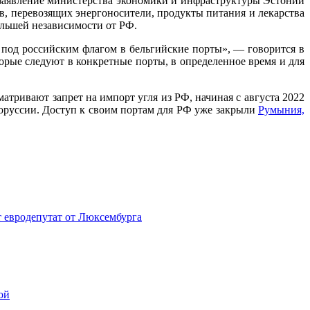
т заявление министерства экономики и инфраструктуры Эстонии
в, перевозящих энергоносители, продукты питания и лекарства
ольшей независимости от РФ.
 под российским флагом в бельгийские порты», — говорится в
орые следуют в конкретные порты, в определенное время и для
атривают запрет на импорт угля из РФ, начиная с августа 2022
лоруссии. Доступ к своим портам для РФ уже закрыли
Румыния,
т евродепутат от Люксембурга
ой