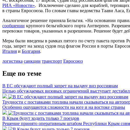
«С воскресенья, 17 апреля, судам под российским флагом зап
РИА «Новости»
. Исключение сделано для кораблей, терпящих
в страны Евросоюза. По словам главы ведомства Таави Ааса, 
Аналогичное решение приняла Бельгия. «На основании правил
сообщении
крупного бельгийского порта Антверпен. Разрешени
перевозки товаров, указанных в разрешении. Решение будет дей
Меры были введены в рамках пятого по счету пакета против Ро
года, запрет на заход судов под флагом России в порты Евро
Италия
и
Болгария
.
логистика
санкции
транспорт
Евросоюз
Еще по теме
В ЕС обсуждают полный запрет на выдачу виз россиянам
Целью обсуждаемых визовых ограничений выступает дестабили
Трудности с поставками топлива начали сказываться на автопе
Особенно ощущаются сложности на юге и на востоке страны
В Крым будут ходить только 7 поездов
Решение принято оперативным штабом Республики Крым совме