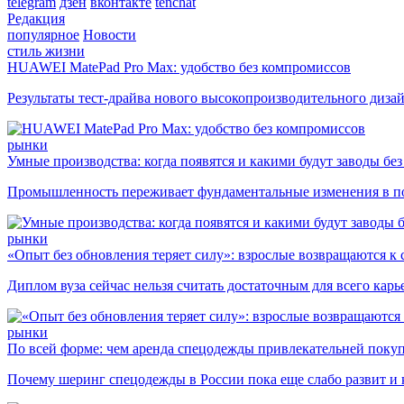
telegram
дзен
вконтакте
tenchat
Редакция
популярное
Новости
стиль жизни
HUAWEI MatePad Pro Max: удобство без компромиссов
Результаты тест-драйва нового высокопроизводительного диза
рынки
Умные производства: когда появятся и какими будут заводы бе
Промышленность переживает фундаментальные изменения в по
рынки
«Опыт без обновления теряет силу»: взрослые возвращаются к
Диплом вуза сейчас нельзя считать достаточным для всего кар
рынки
По всей форме: чем аренда спецодежды привлекательней поку
Почему шеринг спецодежды в России пока еще слабо развит и 