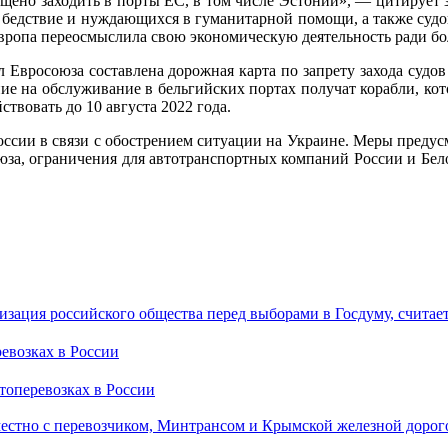
рещено заходить в порты ЕС, в том числе Эстонии», — цитируе
 бедствие и нуждающихся в гуманитарной помощи, а также судо
Европа переосмыслила свою экономическую деятельность ради б
 Евросоюза составлена дорожная карта по запрету захода судов
е на обслуживание в бельгийских портах получат корабли, кот
ствовать до 10 августа 2022 года.
ссии в связи с обострением ситуации на Украине. Меры предусм
союза, ограничения для автотранспортных компаний России и Бе
зация российского общества перед выборами в Госдуму, считае
ревозках в России
стно с перевозчиком, Минтрансом и Крымской железной дорог