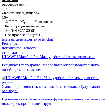
расследования
архив
«Компания будущего»
16+
© ООО «Журнал Компания»
Регистрационный номер
Эл № ФС77-80561
Все права защищены
telegram
дзен
вконтакте
tenchat
Редакция
популярное
Новости
стиль жизни
HUAWEI MatePad Pro Max: удобство без компромиссов
Результаты тест-драйва нового высокопроизводительного
дизайнерского планшета
рынки
Умные производства: когда появятся и какими будут заводы
без людей
Промышленность переживает фундаментальные изменения в
подходах к организации труда