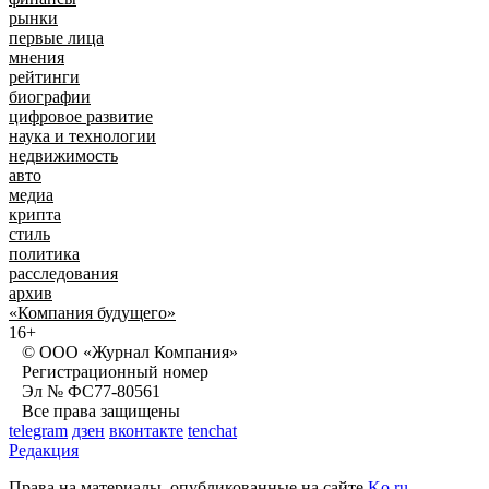
рынки
первые лица
мнения
рейтинги
биографии
цифровое развитие
наука и технологии
недвижимость
авто
медиа
крипта
стиль
политика
расследования
архив
«Компания будущего»
16+
© ООО «Журнал Компания»
Регистрационный номер
Эл № ФС77-80561
Все права защищены
telegram
дзен
вконтакте
tenchat
Редакция
Права на материалы, опубликованные на сайте
Ko.ru
,