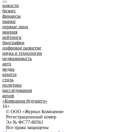
новости
бизнес
финансы
рынки
первые лица
мнения
рейтинги
биографии
цифровое развитие
наука и технологии
недвижимость
авто
медиа
крипта
стиль
политика
расследования
архив
«Компания будущего»
16+
© ООО «Журнал Компания»
Регистрационный номер
Эл № ФС77-80561
Все права защищены