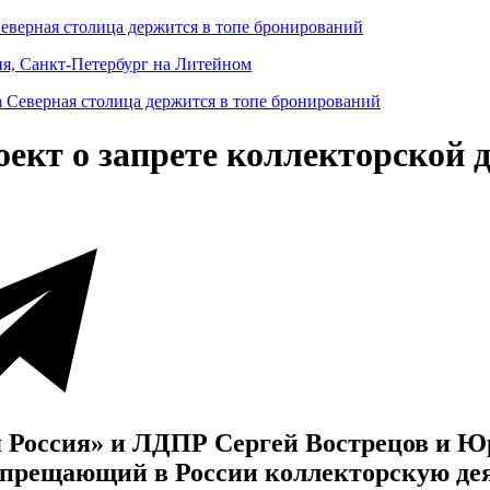
Северная столица держится в топе бронирований
ня, Санкт-Петербург на Литейном
ект о запрете коллекторской 
 Россия» и ЛДПР Сергей Вострецов и Юр
апрещающий в России коллекторскую де