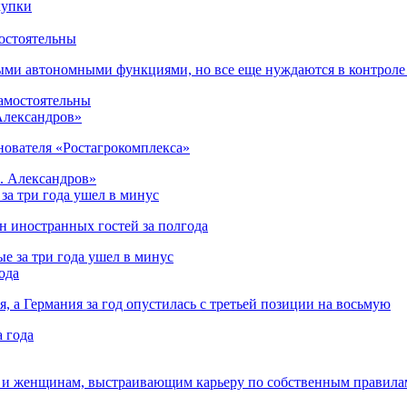
остоятельны
ыми автономными функциями, но все еще нуждаются в контроле
 Александров»
снователя «Ростагрокомплекса»
за три года ушел в минус
лн иностранных гостей за полгода
ода
я, а Германия за год опустилась с третьей позиции на восьмую
 и женщинам, выстраивающим карьеру по собственным правила