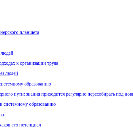
йнерского планшета
з людей
дходах к организации труда
 системному образованию
ьерного пути: знания приходится регулярно пересобирать под но
пки
каков его потенциал