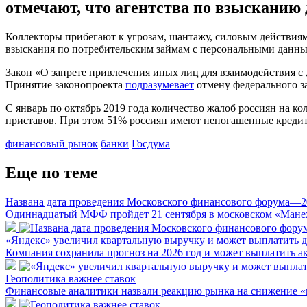
отмечают, что агентства по взысканию
Коллекторы прибегают к угрозам, шантажу, силовым действиям
взыскания по потребительским займам с персональными данным
Закон «О запрете привлечения иных лиц для взаимодействия с 
Принятие законопроекта
подразумевает
отмену федерального з
С январь по октябрь 2019 года количество жалоб россиян на к
приставов. При этом 51% россиян имеют непогашенные креди
финансовый рынок
банки
Госдума
Еще по теме
Названа дата проведения Московского финансового форума—2
Одиннадцатый МФФ пройдет 21 сентября в московском «Мане
«Яндекс» увеличил квартальную выручку и может выплатить 
Компания сохранила прогноз на 2026 год и может выплатить а
Геополитика важнее ставок
Финансовые аналитики назвали реакцию рынка на снижение 