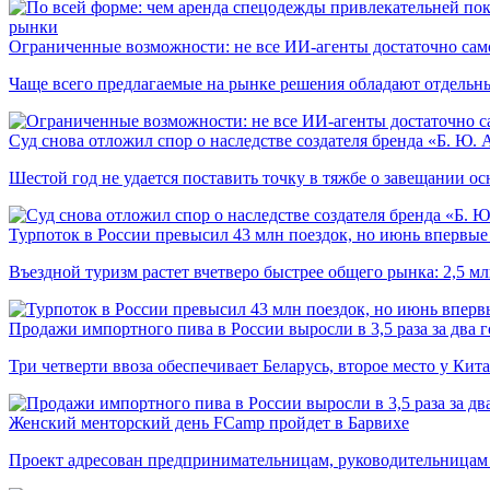
рынки
Ограниченные возможности: не все ИИ-агенты достаточно сам
Чаще всего предлагаемые на рынке решения обладают отдельн
Суд снова отложил спор о наследстве создателя бренда «Б. Ю.
Шестой год не удается поставить точку в тяжбе о завещании о
Турпоток в России превысил 43 млн поездок, но июнь впервые 
Въездной туризм растет вчетверо быстрее общего рынка: 2,5 м
Продажи импортного пива в России выросли в 3,5 раза за два г
Три четверти ввоза обеспечивает Беларусь, второе место у Кита
Женский менторский день FCamp пройдет в Барвихе
Проект адресован предпринимательницам, руководительницам