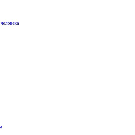
 человека
м