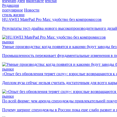
telegram
дзен
вконтакте
tenchat
Редакция
популярное
Новости
стиль жизни
HUAWEI MatePad Pro Max: удобство без компромиссов
Результаты тест-драйва нового высокопроизводительного диза
рынки
Умные производства: когда появятся и какими будут заводы бе
Промышленность переживает фундаментальные изменения в по
рынки
«Опыт без обновления теряет силу»: взрослые возвращаются к
Диплом вуза сейчас нельзя считать достаточным для всего кар
рынки
По всей форме: чем аренда спецодежды привлекательней поку
Почему шеринг спецодежды в России пока еще слабо развит и 