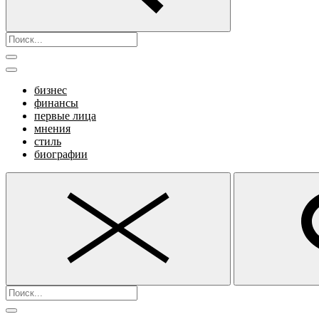
бизнес
финансы
первые лица
мнения
стиль
биографии