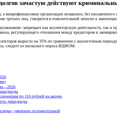
 долгов зачастую действуют криминальн
, а микрофинансовые организации незаконно, без письменного с
и третьих лиц, говорится в пояснительной записке к законопро
должником» запрещает как коллекторскую деятельность, так и п
акона, регулирующего отношения между кредитором и заемщико
оллекторов выросло на 35% по сравнению с аналогичным периодо
ты, следует из июльского опроса ВЦИОМ.
026
же»
дивиденды
кционерам по 110 рублей на акцию
«ключа» умеренно положительной