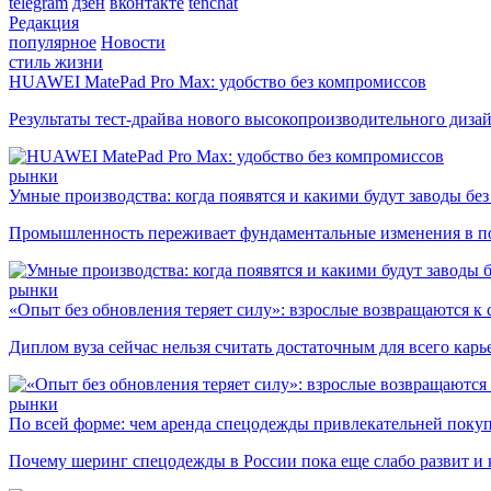
telegram
дзен
вконтакте
tenchat
Редакция
популярное
Новости
стиль жизни
HUAWEI MatePad Pro Max: удобство без компромиссов
Результаты тест-драйва нового высокопроизводительного диза
рынки
Умные производства: когда появятся и какими будут заводы бе
Промышленность переживает фундаментальные изменения в по
рынки
«Опыт без обновления теряет силу»: взрослые возвращаются к
Диплом вуза сейчас нельзя считать достаточным для всего кар
рынки
По всей форме: чем аренда спецодежды привлекательней поку
Почему шеринг спецодежды в России пока еще слабо развит и 