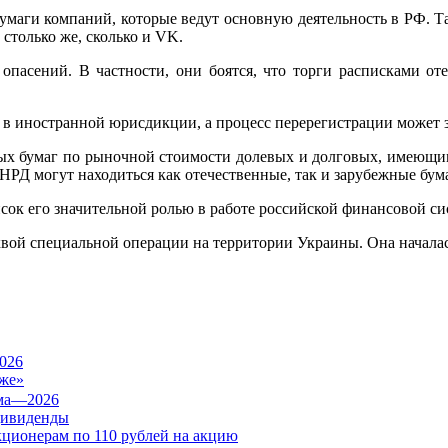
умаги компаний, которые ведут основную деятельность в РФ. Та
столько же, сколько и VK.
опасений. В частности, они боятся, что торги расписками от
 в иностранной юрисдикции, а процесс перерегистрации может 
х бумаг по рыночной стоимости долевых и долговых, имеющим
 НРД могут находиться как отечественные, так и зарубежные бум
ок его значительной ролью в работе российской финансовой си
вой специальной операции на территории Украины. Она началась
026
же»
дивиденды
кционерам по 110 рублей на акцию