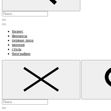
бизнес
финансы
первые лица
мнения
стиль
биографии