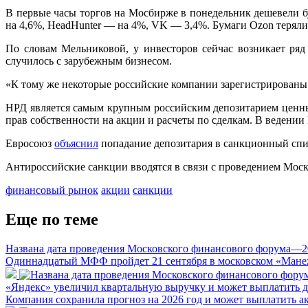
В первые часы торгов на Мосбирже в понедельник дешевели б
на 4,6%, HeadHunter — на 4%, VK — 3,4%. Бумаги Ozon теряли 
По словам Мельниковой, у инвесторов сейчас возникает ряд 
случилось с зарубежным бизнесом.
«К тому же некоторые российские компании зарегистрированы
НРД является самым крупным российским депозитарием ценны
прав собственности на акции и расчеты по сделкам. В ведении
Евросоюз
объяснил
попадание депозитария в санкционный спис
Антироссийские санкции вводятся в связи с проведением Моск
финансовый рынок
акции
санкции
Еще по теме
Названа дата проведения Московского финансового форума—2
Одиннадцатый МФФ пройдет 21 сентября в московском «Мане
«Яндекс» увеличил квартальную выручку и может выплатить 
Компания сохранила прогноз на 2026 год и может выплатить а