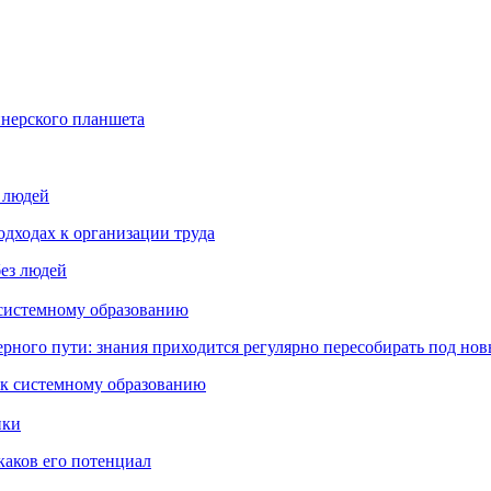
йнерского планшета
з людей
дходах к организации труда
 системному образованию
ьерного пути: знания приходится регулярно пересобирать под но
пки
каков его потенциал