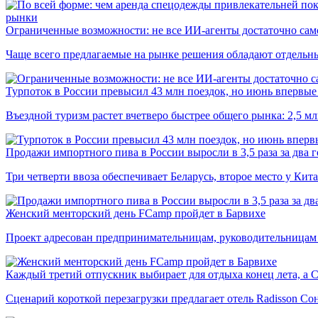
рынки
Ограниченные возможности: не все ИИ-агенты достаточно сам
Чаще всего предлагаемые на рынке решения обладают отдельн
Турпоток в России превысил 43 млн поездок, но июнь впервые 
Въездной туризм растет вчетверо быстрее общего рынка: 2,5 м
Продажи импортного пива в России выросли в 3,5 раза за два г
Три четверти ввоза обеспечивает Беларусь, второе место у Кита
Женский менторский день FCamp пройдет в Барвихе
Проект адресован предпринимательницам, руководительницам
Каждый третий отпускник выбирает для отдыха конец лета, а 
Сценарий короткой перезагрузки предлагает отель Radisson Со