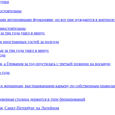
остоятельны
ыми автономными функциями, но все еще нуждаются в контроле
за три года ушел в минус
лн иностранных гостей за полгода
ода
я, а Германия за год опустилась с третьей позиции на восьмую
 и женщинам, выстраивающим карьеру по собственным правила
Северная столица держится в топе бронирований
ня, Санкт-Петербург на Литейном