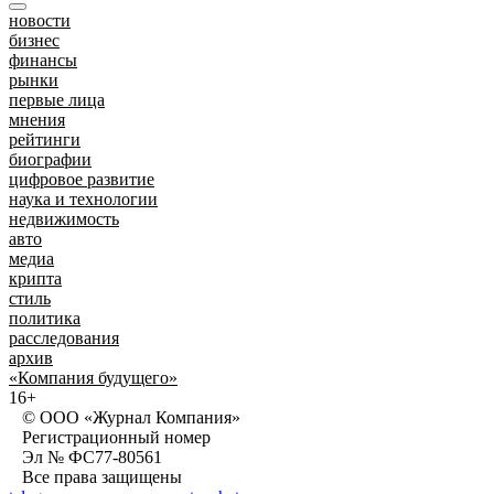
новости
бизнес
финансы
рынки
первые лица
мнения
рейтинги
биографии
цифровое развитие
наука и технологии
недвижимость
авто
медиа
крипта
стиль
политика
расследования
архив
«Компания будущего»
16+
© ООО «Журнал Компания»
Регистрационный номер
Эл № ФС77-80561
Все права защищены