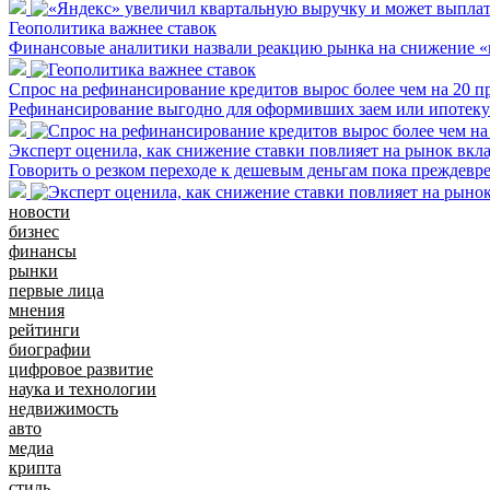
Геополитика важнее ставок
Финансовые аналитики назвали реакцию рынка на снижение 
Спрос на рефинансирование кредитов вырос более чем на 20 п
Рефинансирование выгодно для оформивших заем или ипотеку 
Эксперт оценила, как снижение ставки повлияет на рынок вкл
Говорить о резком переходе к дешевым деньгам пока преждевр
новости
бизнес
финансы
рынки
первые лица
мнения
рейтинги
биографии
цифровое развитие
наука и технологии
недвижимость
авто
медиа
крипта
стиль