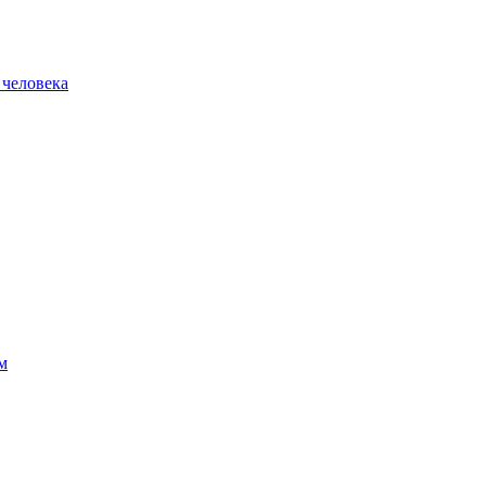
 человека
м